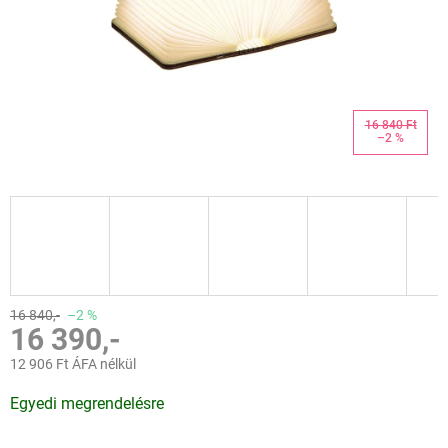
16 840 Ft
–2 %
16 840,-
–2 %
16 390,-
12 906 Ft ÁFA nélkül
Egységár:
Egyedi megrendelésre