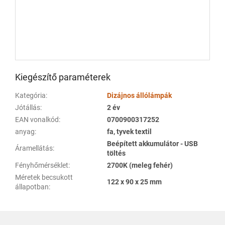
Kiegészítő paraméterek
Kategória
:
Dizájnos állólámpák
Jótállás
:
2 év
EAN vonalkód
:
0700900317252
anyag
:
fa, tyvek textil
Beépített akkumulátor - USB
Áramellátás
:
töltés
Fényhőmérséklet
:
2700K (meleg fehér)
Méretek becsukott
122 x 90 x 25 mm
állapotban
:
L