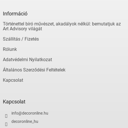
á
b
l
Információ
é
Történettel bíró művészet, akadályok nélkül: bemutatjuk az
c
Art Advisory világát
Szállítás / Fizetés
Rólunk
Adatvédelmi Nyilatkozat
Általános Szerződési Feltételek
Kapcsolat
Kapcsolat
info
@
decoronline.hu
decoronline_hu