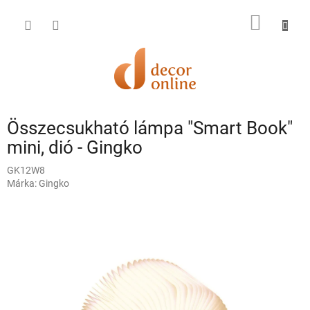
Ugrás
a
KOSÁR
fő
tartalomhoz
Összecsukható lámpa "Smart Book"
mini, dió - Gingko
GK12W8
Márka:
Gingko