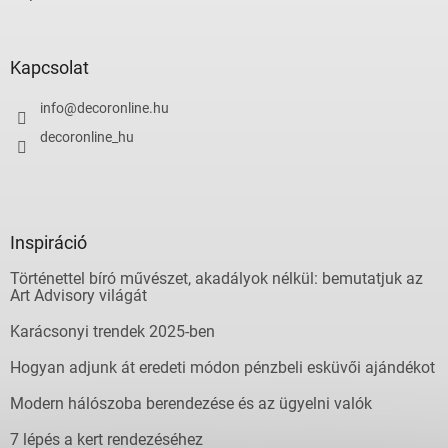
Kapcsolat
info
@
decoronline.hu
decoronline_hu
Inspiráció
Történettel bíró művészet, akadályok nélkül: bemutatjuk az
Art Advisory világát
Karácsonyi trendek 2025-ben
Hogyan adjunk át eredeti módon pénzbeli esküvői ajándékot
Modern hálószoba berendezése és az ügyelni valók
7 lépés a kert rendezéséhez