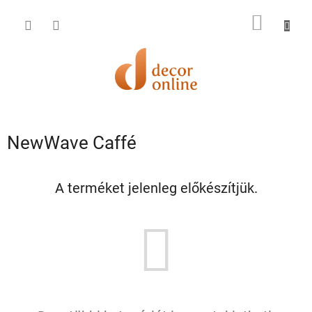
Ugrás
a
KOSÁR
fő
tartalomhoz
NewWave Caffé
A terméket jelenleg előkészítjük.