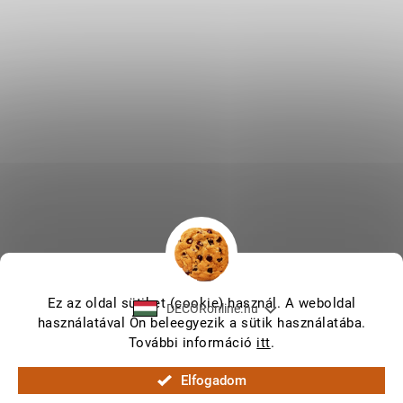
Ez az oldal sütiket (cookie) használ. A weboldal
DECORonline.hu
használatával Ön beleegyezik a sütik használatába.
További információ
itt
.
Shoptet készítette
Elfogadom
Copyright 2026
DECORonline.hu
. Minden jog fenntartva.