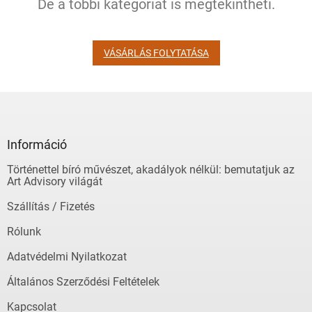
De a többi kategóriát is megtekintheti.
VÁSÁRLÁS FOLYTATÁSA
L
á
b
l
Információ
é
Történettel bíró művészet, akadályok nélkül: bemutatjuk az
c
Art Advisory világát
Szállítás / Fizetés
Rólunk
Adatvédelmi Nyilatkozat
Általános Szerződési Feltételek
Kapcsolat