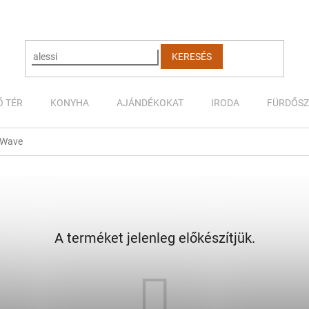
KERESÉS
Ő TÉR
KONYHA
AJÁNDÉKOKAT
IRODA
FÜRDŐS
tWave
A terméket jelenleg előkészítjük.