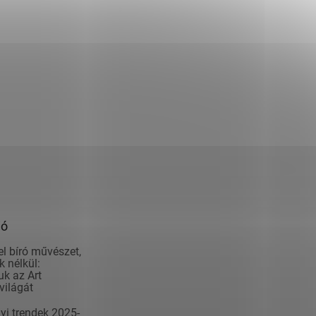
ió
el bíró művészet,
 nélkül:
k az Art
világát
yi trendek 2025-