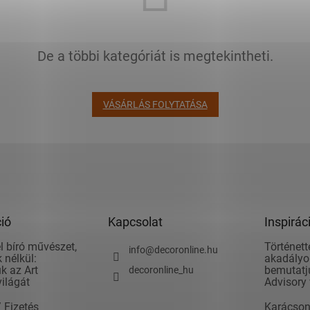
De a többi kategóriát is megtekintheti.
VÁSÁRLÁS FOLYTATÁSA
ió
Kapcsolat
Inspirác
l bíró művészet,
Történett
info
@
decoronline.hu
 nélkül:
akadályok
k az Art
bemutatju
decoronline_hu
világát
Advisory 
/ Fizetés
Karácson