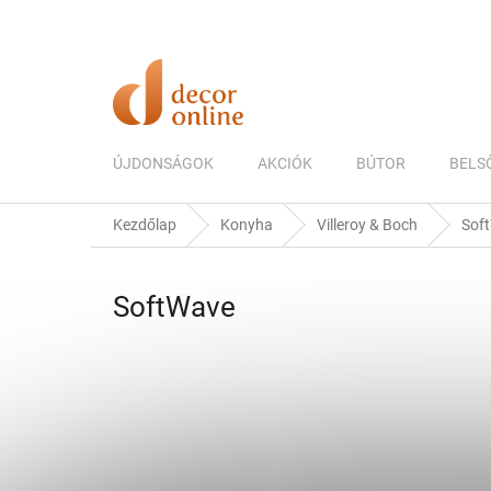
Ugrás
a
fő
tartalomhoz
ÚJDONSÁGOK
AKCIÓK
BÚTOR
BELS
Kezdőlap
Konyha
Villeroy & Boch
Sof
SoftWave