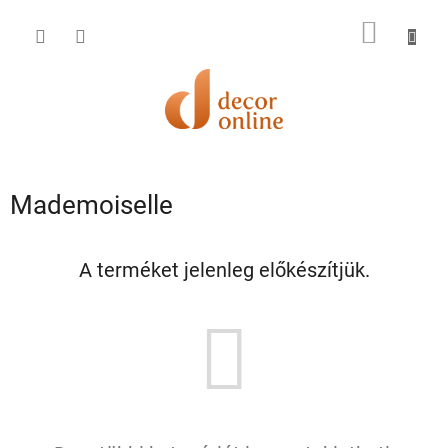
Ugrás
a
KOSÁR
fő
tartalomhoz
Mademoiselle
A terméket jelenleg előkészítjük.