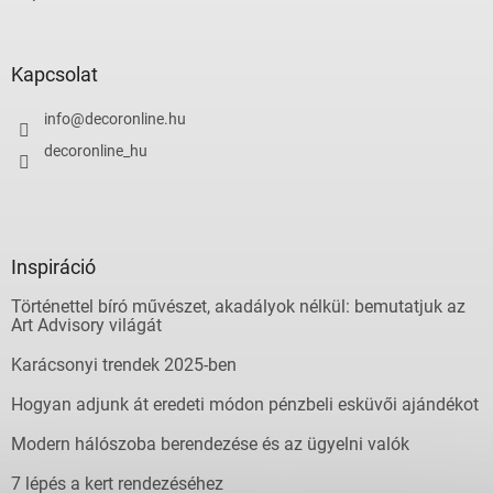
Kapcsolat
info
@
decoronline.hu
decoronline_hu
Inspiráció
Történettel bíró művészet, akadályok nélkül: bemutatjuk az
Art Advisory világát
Karácsonyi trendek 2025-ben
Hogyan adjunk át eredeti módon pénzbeli esküvői ajándékot
Modern hálószoba berendezése és az ügyelni valók
7 lépés a kert rendezéséhez