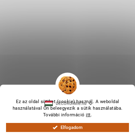
Ez az oldal sütiket (cookie) használ. A weboldal
DECORonline.hu
használatával Ön beleegyezik a sütik használatába.
További információ
itt
.
Shoptet készítette
Elfogadom
Copyright 2026
DECORonline.hu
. Minden jog fenntartva.