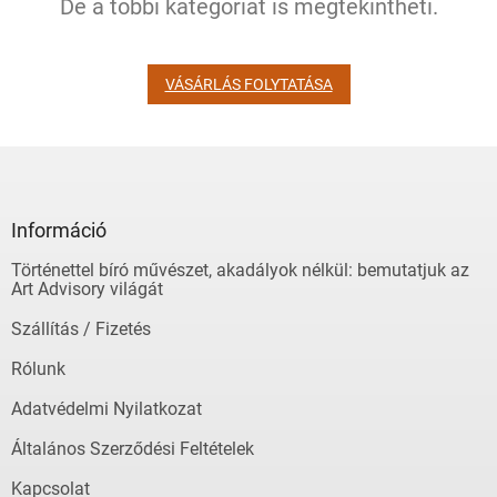
De a többi kategóriát is megtekintheti.
VÁSÁRLÁS FOLYTATÁSA
L
á
b
l
Információ
é
Történettel bíró művészet, akadályok nélkül: bemutatjuk az
c
Art Advisory világát
Szállítás / Fizetés
Rólunk
Adatvédelmi Nyilatkozat
Általános Szerződési Feltételek
Kapcsolat