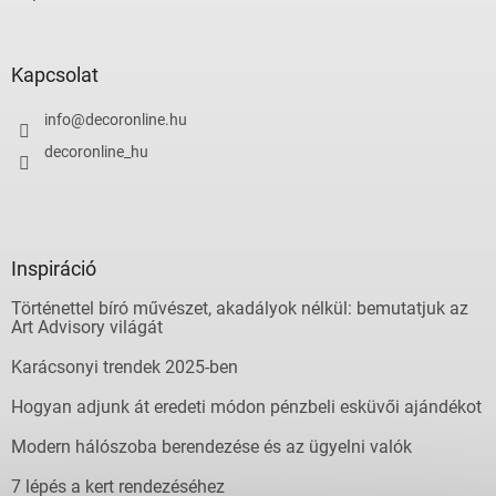
Kapcsolat
info
@
decoronline.hu
decoronline_hu
Inspiráció
Történettel bíró művészet, akadályok nélkül: bemutatjuk az
Art Advisory világát
Karácsonyi trendek 2025-ben
Hogyan adjunk át eredeti módon pénzbeli esküvői ajándékot
Modern hálószoba berendezése és az ügyelni valók
7 lépés a kert rendezéséhez