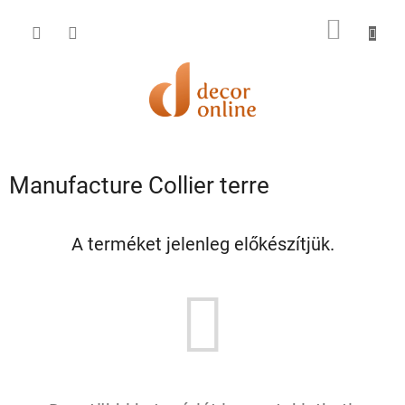
Ugrás
a
KOSÁR
fő
tartalomhoz
Manufacture Collier terre
A terméket jelenleg előkészítjük.