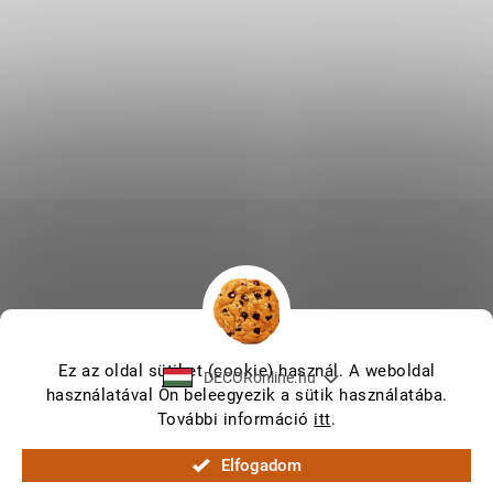
Ez az oldal sütiket (cookie) használ. A weboldal
DECORonline.hu
használatával Ön beleegyezik a sütik használatába.
További információ
itt
.
Shoptet készítette
Elfogadom
Copyright 2026
DECORonline.hu
. Minden jog fenntartva.