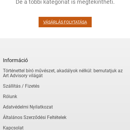
De a többi kategóriát is megtekintheti.
VÁSÁRLÁS FOLYTATÁSA
L
á
b
l
Információ
é
Történettel bíró művészet, akadályok nélkül: bemutatjuk az
c
Art Advisory világát
Szállítás / Fizetés
Rólunk
Adatvédelmi Nyilatkozat
Általános Szerződési Feltételek
Kapcsolat