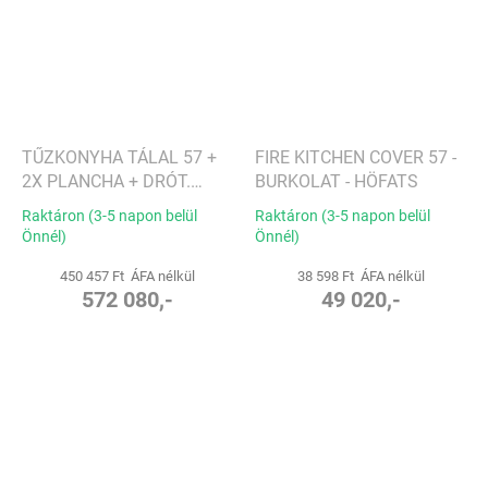
TŰZKONYHA TÁLAL 57 +
FIRE KITCHEN COVER 57 -
2X PLANCHA + DRÓT.
BURKOLAT - HÖFATS
ALAP - HÖFATS
Raktáron (3-5 napon belül
Raktáron (3-5 napon belül
Önnél)
Önnél)
450 457 Ft ÁFA nélkül
38 598 Ft ÁFA nélkül
572 080,-
49 020,-