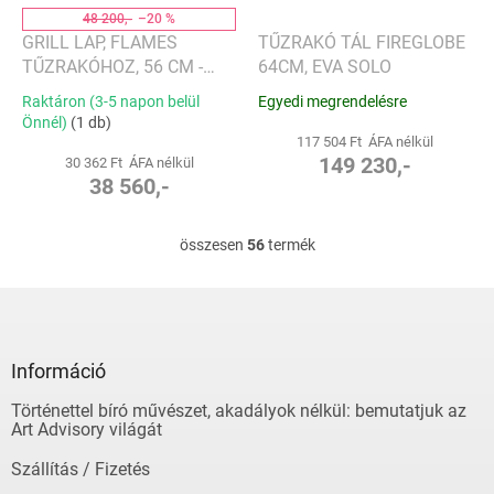
48 200,-
–20 %
GRILL LAP, FLAMES
TŰZRAKÓ TÁL FIREGLOBE
TŰZRAKÓHOZ, 56 CM -
64CM, EVA SOLO
PHILIPPI
Raktáron (3-5 napon belül
Egyedi megrendelésre
Önnél)
(1 db)
117 504 Ft ÁFA nélkül
149 230,-
30 362 Ft ÁFA nélkül
38 560,-
összesen
56
termék
L
i
s
L
t
á
a
b
i
l
Információ
r
é
á
Történettel bíró művészet, akadályok nélkül: bemutatjuk az
c
n
Art Advisory világát
y
í
Szállítás / Fizetés
t