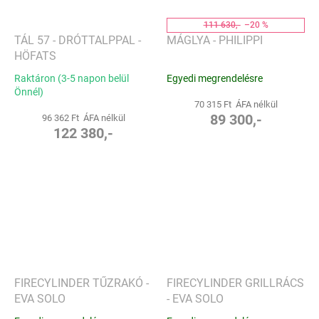
111 630,-
–20 %
TÁL 57 - DRÓTTALPPAL -
MÁGLYA - PHILIPPI
HÖFATS
Raktáron (3-5 napon belül
Egyedi megrendelésre
Önnél)
70 315 Ft ÁFA nélkül
89 300,-
96 362 Ft ÁFA nélkül
122 380,-
FIRECYLINDER TŰZRAKÓ -
FIRECYLINDER GRILLRÁCS
EVA SOLO
- EVA SOLO