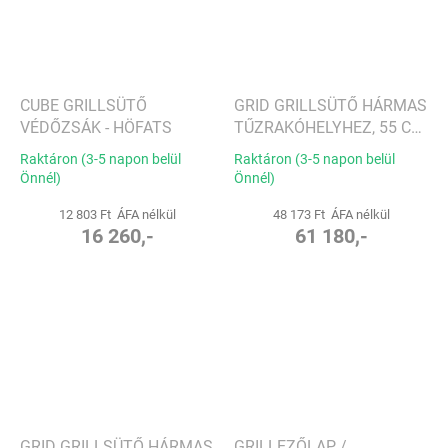
CUBE GRILLSÜTŐ
GRID GRILLSÜTŐ HÁRMAS
VÉDŐZSÁK - HÖFATS
TŰZRAKÓHELYHEZ, 55 CM
- HÖFATS
Raktáron (3-5 napon belül
Raktáron (3-5 napon belül
Önnél)
Önnél)
12 803 Ft ÁFA nélkül
48 173 Ft ÁFA nélkül
16 260,-
61 180,-
GRID GRILLSÜTŐ HÁRMAS
GRILLEZŐLAP /