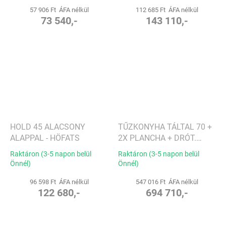
57 906 Ft ÁFA nélkül
112 685 Ft ÁFA nélkül
73 540,-
143 110,-
HOLD 45 ALACSONY
TŰZKONYHA TÁLTAL 70 +
ALAPPAL - HÖFATS
2X PLANCHA + DRÓT.
ALAP - HÖFATS
Raktáron (3-5 napon belül
Raktáron (3-5 napon belül
Önnél)
Önnél)
96 598 Ft ÁFA nélkül
547 016 Ft ÁFA nélkül
122 680,-
694 710,-