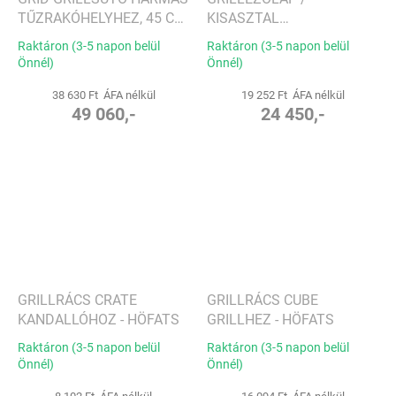
TŰZRAKÓHELYHEZ, 45 CM
KISASZTAL
- HÖFATS
TŰZRAKÓHELYHEZ TRIPLE
Raktáron (3-5 napon belül
Raktáron (3-5 napon belül
- HÖFATS
Önnél)
Önnél)
38 630 Ft ÁFA nélkül
19 252 Ft ÁFA nélkül
49 060,-
24 450,-
GRILLRÁCS CRATE
GRILLRÁCS CUBE
KANDALLÓHOZ - HÖFATS
GRILLHEZ - HÖFATS
Raktáron (3-5 napon belül
Raktáron (3-5 napon belül
Önnél)
Önnél)