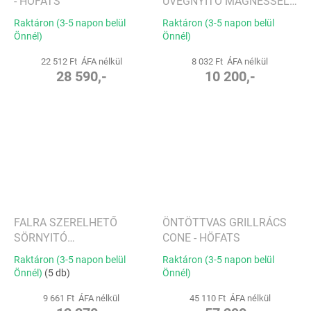
- HÖFATS
ÜVEGNYITÓ MÁGNESSEL
JOHNNY CATCH MAGNET -
Raktáron (3-5 napon belül
Raktáron (3-5 napon belül
HÖFATS
Önnél)
Önnél)
22 512 Ft ÁFA nélkül
8 032 Ft ÁFA nélkül
28 590,-
10 200,-
FALRA SZERELHETŐ
ÖNTÖTTVAS GRILLRÁCS
SÖRNYITÓ
CONE - HÖFATS
FEDÉLZSEBBEL JOHNNY
Raktáron (3-5 napon belül
Raktáron (3-5 napon belül
CATCH CUP - HÖFATS
Önnél)
(5 db)
Önnél)
9 661 Ft ÁFA nélkül
45 110 Ft ÁFA nélkül