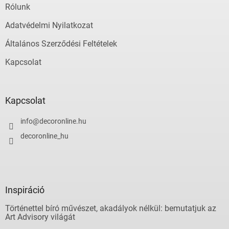
á
Rólunk
s
e
Adatvédelmi Nyilatkozat
l
Általános Szerződési Feltételek
e
m
Kapcsolat
e
i
Kapcsolat
info
@
decoronline.hu
decoronline_hu
Inspiráció
Történettel bíró művészet, akadályok nélkül: bemutatjuk az
Art Advisory világát