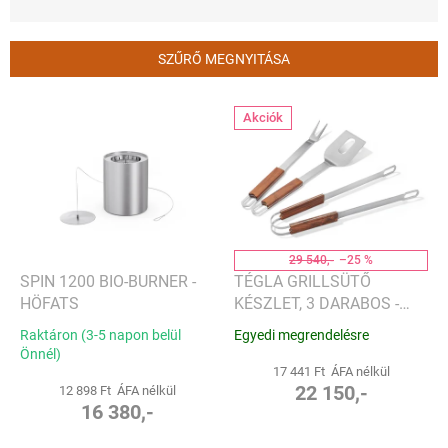
é
k
e
SZŰRŐ MEGNYITÁSA
k
r
T
e
Akciók
e
n
r
d
m
e
é
z
k
é
e
s
k
29 540,-
–25 %
e
l
SPIN 1200 BIO-BURNER -
TÉGLA GRILLSÜTŐ
i
HÖFATS
KÉSZLET, 3 DARABOS -
s
PHILIPPI
Raktáron (3-5 napon belül
Egyedi megrendelésre
t
Önnél)
á
17 441 Ft ÁFA nélkül
j
22 150,-
12 898 Ft ÁFA nélkül
16 380,-
a