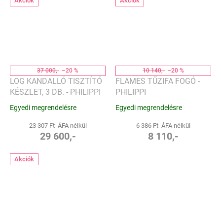
Akciók
Akciók
37 000,-
–20 %
10 140,-
–20 %
LOG KANDALLÓ TISZTÍTÓ
FLAMES TŰZIFA FOGÓ -
KÉSZLET, 3 DB. - PHILIPPI
PHILIPPI
Egyedi megrendelésre
Egyedi megrendelésre
23 307 Ft ÁFA nélkül
6 386 Ft ÁFA nélkül
29 600,-
8 110,-
Akciók