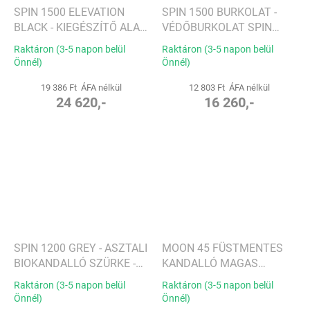
SPIN 1500 ELEVATION
SPIN 1500 BURKOLAT -
BLACK - KIEGÉSZÍTŐ ALAP,
VÉDŐBURKOLAT SPIN
FEKETE - HÖFATS
1500 BIOKANDALLÓKHOZ
Raktáron (3-5 napon belül
Raktáron (3-5 napon belül
- HÖFATS
Önnél)
Önnél)
19 386 Ft ÁFA nélkül
12 803 Ft ÁFA nélkül
24 620,-
16 260,-
SPIN 1200 GREY - ASZTALI
MOON 45 FÜSTMENTES
BIOKANDALLÓ SZÜRKE -
KANDALLÓ MAGAS
HÖFATS
TALPPAL - HÖFATS
Raktáron (3-5 napon belül
Raktáron (3-5 napon belül
Önnél)
Önnél)