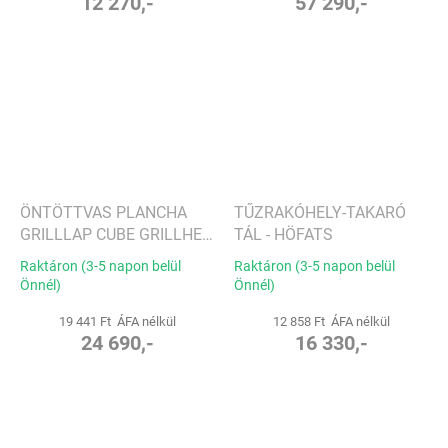
12 270,-
57 290,-
ÖNTÖTTVAS PLANCHA
TŰZRAKÓHELY-TAKARÓ
GRILLLAP CUBE GRILLHEZ
TÁL - HÖFATS
- HÖFATS
Raktáron (3-5 napon belül
Raktáron (3-5 napon belül
Önnél)
Önnél)
19 441 Ft ÁFA nélkül
12 858 Ft ÁFA nélkül
24 690,-
16 330,-