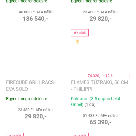
Egyedi megrendelésre
Egyedi megrendelésre
146 882 Ft ÁFA nélkül
23 480 Ft ÁFA nélkül
186 540,-
29 820,-
Akciók
Tip
74 320,-
–12 %
FIRECUBE GRILLRÁCS -
FLAMES TŰZRAKÓ, 56 CM
EVA SOLO
- PHILIPPI
Egyedi megrendelésre
Raktáron (3-5 napon belül
Önnél)
(1 db)
23 480 Ft ÁFA nélkül
29 820,-
51 488 Ft ÁFA nélkül
65 390,-