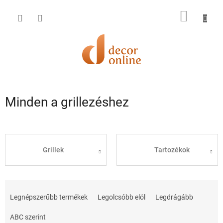
Ugrás
a
KOSÁR
fő
tartalomhoz
Minden a grillezéshez
Grillek
Tartozékok
T
e
Legnépszerűbb termékek
Legolcsóbb elöl
Legdrágább
r
m
ABC szerint