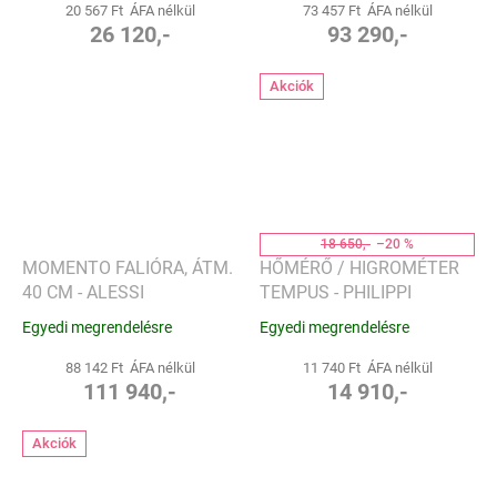
20 567 Ft ÁFA nélkül
73 457 Ft ÁFA nélkül
26 120,-
93 290,-
Akciók
18 650,-
–20 %
MOMENTO FALIÓRA, ÁTM.
HŐMÉRŐ / HIGROMÉTER
40 CM - ALESSI
TEMPUS - PHILIPPI
Egyedi megrendelésre
Egyedi megrendelésre
88 142 Ft ÁFA nélkül
11 740 Ft ÁFA nélkül
111 940,-
14 910,-
Akciók