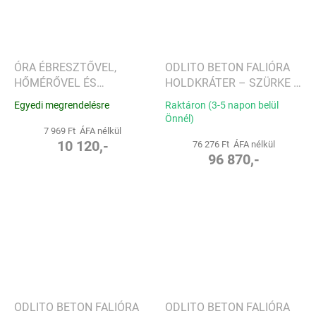
ÓRA ÉBRESZTŐVEL,
ODLITO BETON FALIÓRA
HŐMÉRŐVEL ÉS
HOLDKRÁTER – SZÜRKE –
HIGROMÉTERREL IDŐ -
50 CM – FEKETE
Egyedi megrendelésre
Raktáron (3-5 napon belül
PHILIPPI
MUTATÓK
Önnél)
7 969 Ft ÁFA nélkül
10 120,-
76 276 Ft ÁFA nélkül
96 870,-
ODLITO BETON FALIÓRA
ODLITO BETON FALIÓRA