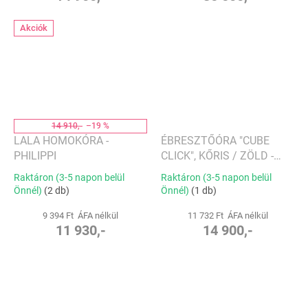
Akciók
14 910,-
–19 %
LALA HOMOKÓRA -
ÉBRESZTŐÓRA "CUBE
PHILIPPI
CLICK", KŐRIS / ZÖLD -
GINGKO
Raktáron (3-5 napon belül
Raktáron (3-5 napon belül
Önnél)
(2 db)
Önnél)
(1 db)
9 394 Ft ÁFA nélkül
11 732 Ft ÁFA nélkül
11 930,-
14 900,-