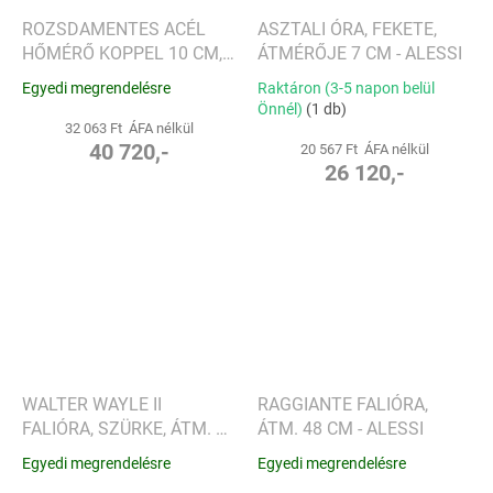
ROZSDAMENTES ACÉL
ASZTALI ÓRA, FEKETE,
HŐMÉRŐ KOPPEL 10 CM,
ÁTMÉRŐJE 7 CM - ALESSI
FEHÉR SZÁMLAP - GEORG
Egyedi megrendelésre
Raktáron (3-5 napon belül
JENSEN
Önnél)
(1 db)
32 063 Ft ÁFA nélkül
40 720,-
20 567 Ft ÁFA nélkül
26 120,-
WALTER WAYLE II
RAGGIANTE FALIÓRA,
FALIÓRA, SZÜRKE, ÁTM. 25
ÁTM. 48 CM - ALESSI
CM - ALESSI
Egyedi megrendelésre
Egyedi megrendelésre