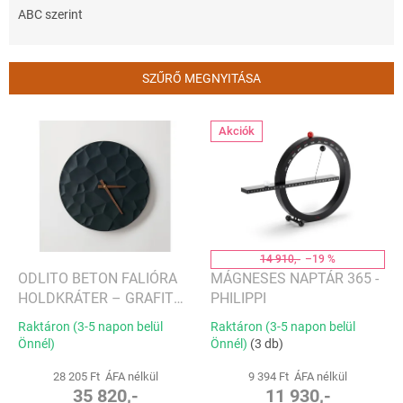
m
ABC szerint
é
k
e
SZŰRŐ MEGNYITÁSA
k
r
T
e
Akciók
e
n
r
d
m
e
é
z
k
é
e
s
k
14 910,-
–19 %
e
l
ODLITO BETON FALIÓRA
MÁGNESES NAPTÁR 365 -
i
HOLDKRÁTER – GRAFIT
PHILIPPI
s
(FEKETE) – 30 CM –
Raktáron (3-5 napon belül
Raktáron (3-5 napon belül
t
BARNA MUTATÓK
Önnél)
Önnél)
(3 db)
á
j
28 205 Ft ÁFA nélkül
9 394 Ft ÁFA nélkül
35 820,-
11 930,-
a