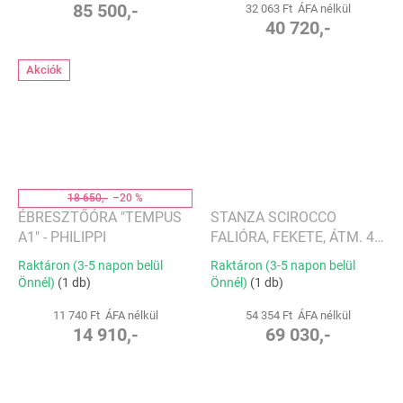
85 500,-
32 063 Ft ÁFA nélkül
40 720,-
Akciók
18 650,-
–20 %
ÉBRESZTŐÓRA "TEMPUS
STANZA SCIROCCO
A1" - PHILIPPI
FALIÓRA, FEKETE, ÁTM. 46
CM - ALESSI
Raktáron (3-5 napon belül
Raktáron (3-5 napon belül
Önnél)
(1 db)
Önnél)
(1 db)
11 740 Ft ÁFA nélkül
54 354 Ft ÁFA nélkül
14 910,-
69 030,-