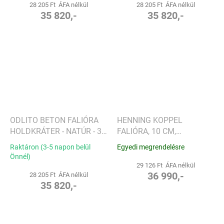
28 205 Ft ÁFA nélkül
28 205 Ft ÁFA nélkül
35 820,-
35 820,-
ODLITO BETON FALIÓRA
HENNING KOPPEL
HOLDKRÁTER - NATÚR - 30
FALIÓRA, 10 CM,
CM - BARNA MUTATÓK
POLÍROZOTT
Raktáron (3-5 napon belül
Egyedi megrendelésre
ROZSDAMENTES ACÉL -
Önnél)
GEORG JENSEN
29 126 Ft ÁFA nélkül
36 990,-
28 205 Ft ÁFA nélkül
35 820,-