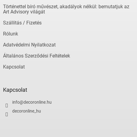
é
á
Történettel bíró művészet, akadályok nélkül: bemutatjuk az
c
n
Art Advisory világát
y
í
Szállítás / Fizetés
t
á
Rólunk
s
e
Adatvédelmi Nyilatkozat
l
Általános Szerződési Feltételek
e
m
Kapcsolat
e
i
Kapcsolat
info
@
decoronline.hu
decoronline_hu