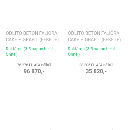
ODLITO BETON FALIÓRA
ODLITO BETON FALIÓRA
CAKE – GRAFIT (FEKETE)
CAKE – GRAFIT (FEKETE)
– 50 CM – BARNA
– 28,5 CM – BARNA
Raktáron (3-5 napon belül
Raktáron (3-5 napon belül
MUTATÓK
MUTATÓK
Önnél)
Önnél)
76 276 Ft ÁFA nélkül
28 205 Ft ÁFA nélkül
96 870,-
35 820,-