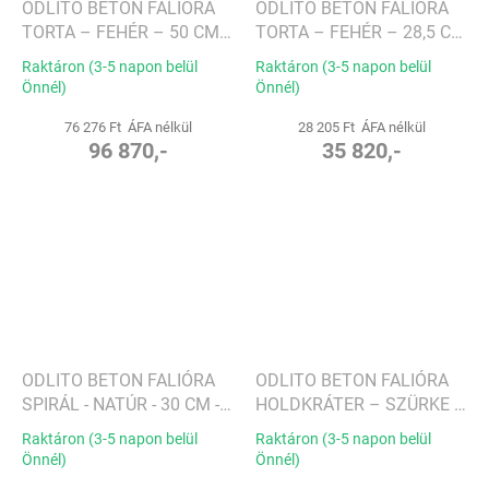
ODLITO BETON FALIÓRA
ODLITO BETON FALIÓRA
TORTA – FEHÉR – 50 CM
TORTA – FEHÉR – 28,5 CM
– BARNA MUTATÓK
– BARNA MUTATÓK
Raktáron (3-5 napon belül
Raktáron (3-5 napon belül
Önnél)
Önnél)
76 276 Ft ÁFA nélkül
28 205 Ft ÁFA nélkül
96 870,-
35 820,-
ODLITO BETON FALIÓRA
ODLITO BETON FALIÓRA
SPIRÁL - NATÚR - 30 CM -
HOLDKRÁTER – SZÜRKE –
BARNA MUTATÓK
30 CM – FEKETE
Raktáron (3-5 napon belül
Raktáron (3-5 napon belül
MUTATÓK
Önnél)
Önnél)