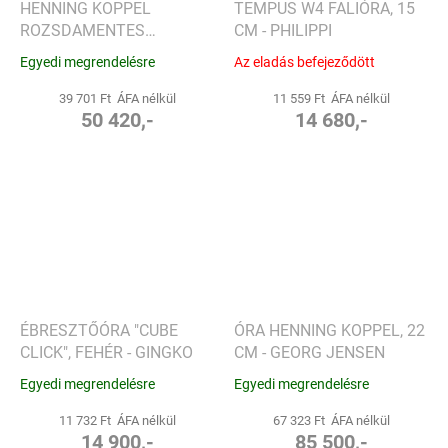
HENNING KOPPEL
TEMPUS W4 FALIÓRA, 15
ROZSDAMENTES
CM - PHILIPPI
ÉBRESZTŐÓRA, 10 CM,
Egyedi megrendelésre
Az eladás befejeződött
ÁLLVÁNNYAL - GEORG
JENSEN
39 701 Ft ÁFA nélkül
11 559 Ft ÁFA nélkül
50 420,-
14 680,-
ÉBRESZTŐÓRA "CUBE
ÓRA HENNING KOPPEL, 22
CLICK", FEHÉR - GINGKO
CM - GEORG JENSEN
Egyedi megrendelésre
Egyedi megrendelésre
11 732 Ft ÁFA nélkül
67 323 Ft ÁFA nélkül
14 900,-
85 500,-