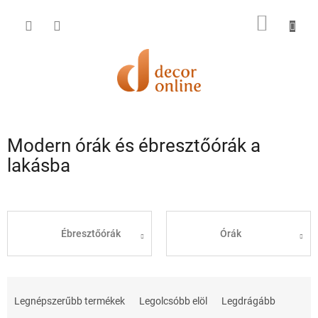
Ugrás
a
KOSÁR
fő
tartalomhoz
Modern órák és ébresztőórák a
lakásba
Ébresztőórák
Órák
T
e
Legnépszerűbb termékek
Legolcsóbb elöl
Legdrágább
r