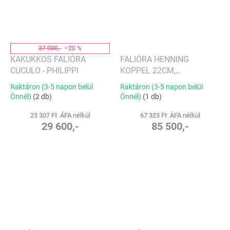
37 000,-
–20 %
KAKUKKOS FALIÓRA
FALIÓRA HENNING
CUCULO - PHILIPPI
KOPPEL 22CM,
ROZSDAMENTES ACÉL -
Raktáron (3-5 napon belül
Raktáron (3-5 napon belül
GEORG JENSEN
Önnél)
(2 db)
Önnél)
(1 db)
23 307 Ft ÁFA nélkül
67 323 Ft ÁFA nélkül
29 600,-
85 500,-