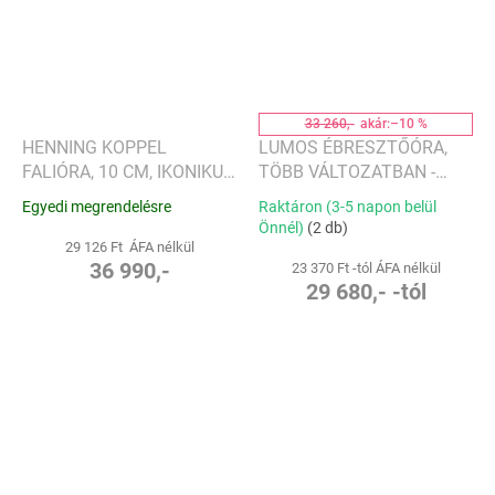
33 260,-
akár:
–10 %
HENNING KOPPEL
LUMOS ÉBRESZTŐÓRA,
FALIÓRA, 10 CM, IKONIKUS
TÖBB VÁLTOZATBAN -
KÉK - GEORG JENSEN
GINKGO
Egyedi megrendelésre
Raktáron (3-5 napon belül
Önnél)
(2 db)
29 126 Ft ÁFA nélkül
36 990,-
23 370 Ft -tól ÁFA nélkül
29 680,- -tól