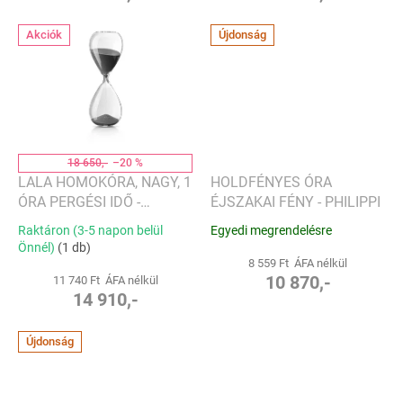
Akciók
Újdonság
18 650,-
–20 %
LALA HOMOKÓRA, NAGY, 1
HOLDFÉNYES ÓRA
ÓRA PERGÉSI IDŐ -
ÉJSZAKAI FÉNY - PHILIPPI
PHILIPPI
Raktáron (3-5 napon belül
Egyedi megrendelésre
Önnél)
(1 db)
8 559 Ft ÁFA nélkül
10 870,-
11 740 Ft ÁFA nélkül
14 910,-
Újdonság