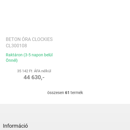
BETON ÓRA CLOCKIES
CL300108
Raktáron (3-5 napon belül
Önnél)
35 142 Ft ÁFA nélkül
44 630,-
összesen
61
termék
L
i
s
L
t
á
a
b
i
l
Információ
r