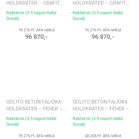
HOLDKRÁTER – GRAFIT
HOLDKRÁTER – GRAFIT
(FEKETE) – 50 CM –
(FEKETE) – 50 CM –
Raktáron (3-5 napon belül
Raktáron (3-5 napon belül
BARNA MUTATÓK
FEKETE MUTATÓK
Önnél)
Önnél)
76 276 Ft ÁFA nélkül
76 276 Ft ÁFA nélkül
96 870,-
96 870,-
ODLITO BETON FALIÓRA
ODLITO BETON FALIÓRA
HOLDKRÁTER – FEHÉR –
HOLDKRÁTER – FEHÉR –
50 CM – BARNA MUTATÓK
30 CM – BARNA MUTATÓK
Raktáron (3-5 napon belül
Raktáron (3-5 napon belül
Önnél)
Önnél)
76 276 Ft ÁFA nélkül
28 205 Ft ÁFA nélkül