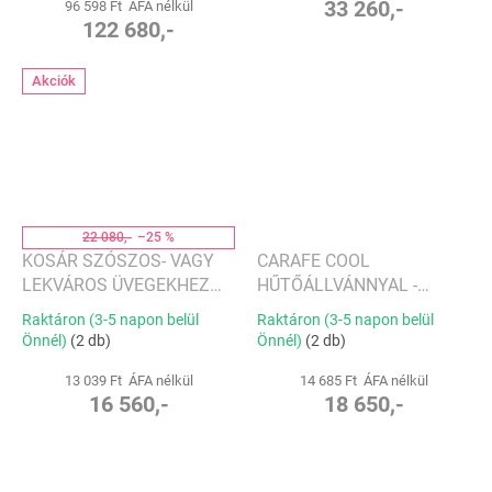
33 260,-
96 598 Ft ÁFA nélkül
122 680,-
Akciók
22 080,-
–25 %
KOSÁR SZÓSZOS- VAGY
CARAFE COOL
LEKVÁROS ÜVEGEKHEZ
HŰTŐÁLLVÁNNYAL -
TAVOLA - PHILIPPI
PHILIPPI
Raktáron (3-5 napon belül
Raktáron (3-5 napon belül
Önnél)
(2 db)
Önnél)
(2 db)
13 039 Ft ÁFA nélkül
14 685 Ft ÁFA nélkül
16 560,-
18 650,-