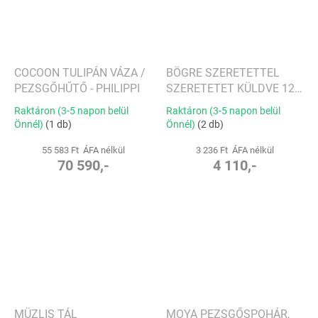
COCOON TULIPÁN VÁZA /
BÖGRE SZERETETTEL
PEZSGŐHŰTŐ - PHILIPPI
SZERETETET KÜLDVE 125
X 94 X 83 MM, 290 ML -
Raktáron (3-5 napon belül
Raktáron (3-5 napon belül
VILLEROY & BOCH
Önnél)
(1 db)
Önnél)
(2 db)
55 583 Ft ÁFA nélkül
3 236 Ft ÁFA nélkül
70 590,-
4 110,-
MÜZLIS TÁL
MOYA PEZSGŐSPOHÁR,