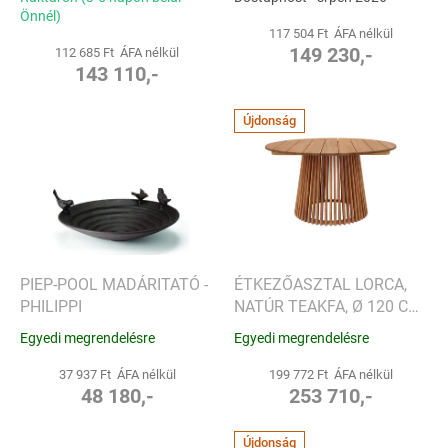
Önnél)
117 504 Ft ÁFA nélkül
149 230,-
112 685 Ft ÁFA nélkül
143 110,-
Újdonság
PIEP-POOL MADÁRITATÓ -
ÉTKEZŐASZTAL LORCA,
PHILIPPI
NATÚR TEAKFA, Ø 120 CM
- HOUSE NORDIC
Egyedi megrendelésre
Egyedi megrendelésre
37 937 Ft ÁFA nélkül
199 772 Ft ÁFA nélkül
48 180,-
253 710,-
Újdonság