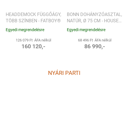
HEADDEMOCK FÜGGŐÁGY,
BONN DOHÁNYZÓASZTAL,
TÖBB SZÍNBEN - FATBOY®
NATÚR, Ø 75 CM - HOUSE
NORDIC
Egyedi megrendelésre
Egyedi megrendelésre
126 079 Ft ÁFA nélkül
68 496 Ft ÁFA nélkül
160 120,-
86 990,-
NYÁRI PARTI