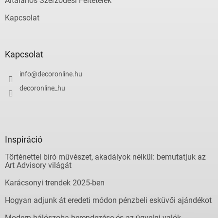
Általános Szerződési Feltételek
Kapcsolat
Kapcsolat
info
@
decoronline.hu
decoronline_hu
Inspiráció
Történettel bíró művészet, akadályok nélkül: bemutatjuk az
Art Advisory világát
Karácsonyi trendek 2025-ben
Hogyan adjunk át eredeti módon pénzbeli esküvői ajándékot
Modern hálószoba berendezése és az ügyelni valók