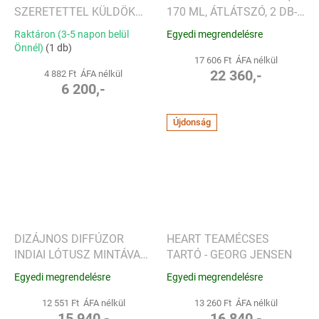
SZERETETTEL KÜLDÖK
170 ML, ÁTLÁTSZÓ, 2 DB-
SZERETETET 169 MM, 550
OS KÉSZLET - LSA
Raktáron (3-5 napon belül
Egyedi megrendelésre
ML - VILLEROY & BOCH
INTERNATIONAL
Önnél)
(1 db)
17 606 Ft ÁFA nélkül
22 360,-
4 882 Ft ÁFA nélkül
6 200,-
Újdonság
DIZÁJNOS DIFFÚZOR
HEART TEAMÉCSES
INDIAI LÓTUSZ MINTÁVAL -
TARTÓ - GEORG JENSEN
ANOQ
Egyedi megrendelésre
Egyedi megrendelésre
12 551 Ft ÁFA nélkül
13 260 Ft ÁFA nélkül
15 940,-
16 840,-