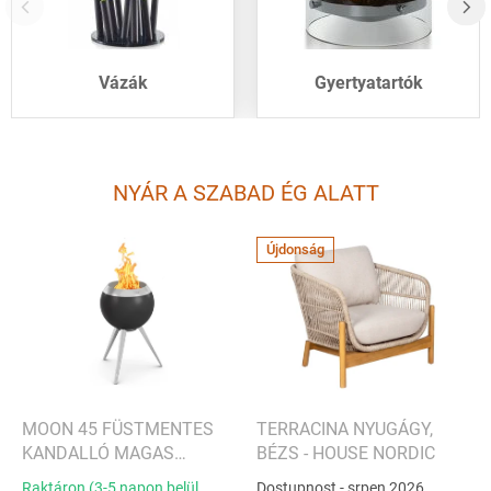
Vázák
Gyertyatartók
NYÁR A SZABAD ÉG ALATT
Újdonság
MOON 45 FÜSTMENTES
TERRACINA NYUGÁGY,
KANDALLÓ MAGAS
BÉZS - HOUSE NORDIC
TALPPAL - HÖFATS
Raktáron (3-5 napon belül
Dostupnost - srpen 2026