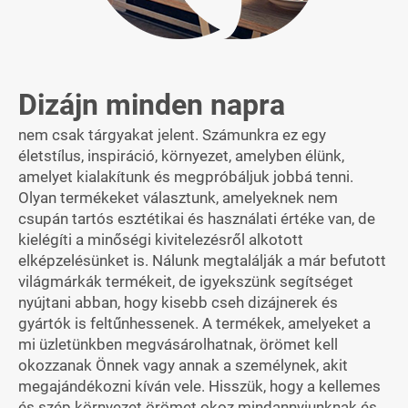
Dizájn minden napra
nem csak tárgyakat jelent. Számunkra ez egy
életstílus, inspiráció, környezet, amelyben élünk,
amelyet kialakítunk és megpróbáljuk jobbá tenni.
Olyan termékeket választunk, amelyeknek nem
csupán tartós esztétikai és használati értéke van, de
kielégíti a minőségi kivitelezésről alkotott
elképzelésünket is. Nálunk megtalálják a már befutott
világmárkák termékeit, de igyekszünk segítséget
nyújtani abban, hogy kisebb cseh dizájnerek és
gyártók is feltűnhessenek. A termékek, amelyeket a
mi üzletünkben megvásárolhatnak, örömet kell
okozzanak Önnek vagy annak a személynek, akit
megajándékozni kíván vele. Hisszük, hogy a kellemes
és szép környezet örömet okoz mindannyiunknak és