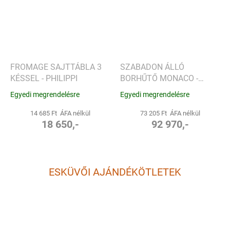
FROMAGE SAJTTÁBLA 3
SZABADON ÁLLÓ
KÉSSEL - PHILIPPI
BORHŰTŐ MONACO -
PHILIPPI
Egyedi megrendelésre
Egyedi megrendelésre
14 685 Ft ÁFA nélkül
73 205 Ft ÁFA nélkül
18 650,-
92 970,-
ESKÜVŐI AJÁNDÉKÖTLETEK