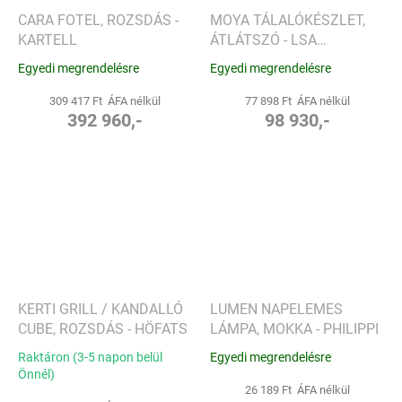
CARA FOTEL, ROZSDÁS -
MOYA TÁLALÓKÉSZLET,
KARTELL
ÁTLÁTSZÓ - LSA
INTERNATIONAL
Egyedi megrendelésre
Egyedi megrendelésre
309 417 Ft ÁFA nélkül
77 898 Ft ÁFA nélkül
392 960,-
98 930,-
KERTI GRILL / KANDALLÓ
LUMEN NAPELEMES
CUBE, ROZSDÁS - HÖFATS
LÁMPA, MOKKA - PHILIPPI
Raktáron (3-5 napon belül
Egyedi megrendelésre
Önnél)
26 189 Ft ÁFA nélkül