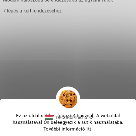
7 lépés a kert rendezéséhez
Ez az oldal sütiket (cookie) használ. A weboldal
DECORonline.hu
használatával Ön beleegyezik a sütik használatába.
További információ
itt
.
Shoptet készítette