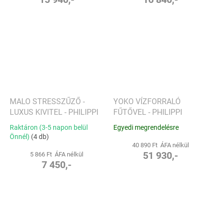
MALO STRESSZŰZŐ -
YOKO VÍZFORRALÓ
LUXUS KIVITEL - PHILIPPI
FŰTŐVEL - PHILIPPI
Raktáron (3-5 napon belül
Egyedi megrendelésre
Önnél)
(4 db)
40 890 Ft ÁFA nélkül
51 930,-
5 866 Ft ÁFA nélkül
7 450,-