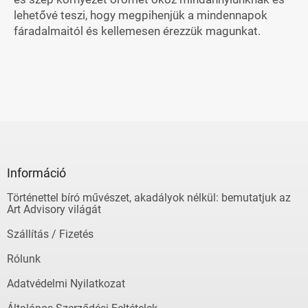
lehetővé teszi, hogy megpihenjük a mindennapok
fáradalmaitól és kellemesen érezzük magunkat.
L
á
b
l
Információ
é
Történettel bíró művészet, akadályok nélkül: bemutatjuk az
c
Art Advisory világát
Szállítás / Fizetés
Rólunk
Adatvédelmi Nyilatkozat