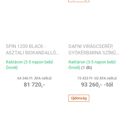
SPIN 1200 BLACK -
DAFNI VIRÁGCSERÉP,
ASZTALI BIOKANDALLÓ
GYÖKÉRBARNA SZÍNŰ,
FEKETE - HÖFATS
TÖBB MÉRETBEN -
Raktáron (3-5 napon belül
Raktáron (3-5 napon belül
POTTERYPOTS
Önnél)
Önnél)
(1 db)
64 346 Ft ÁFA nélkül
73 433 Ft -tól ÁFA nélkül
81 720,-
93 260,- -tól
Újdonság