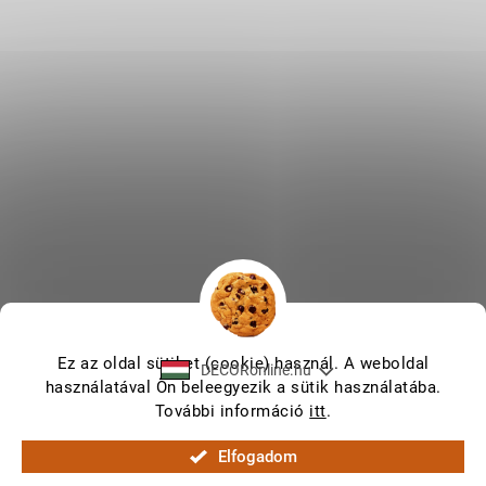
Ez az oldal sütiket (cookie) használ. A weboldal
DECORonline.hu
használatával Ön beleegyezik a sütik használatába.
További információ
itt
.
Shoptet készítette
Elfogadom
Copyright 2026
DECORonline.hu
. Minden jog fenntartva.