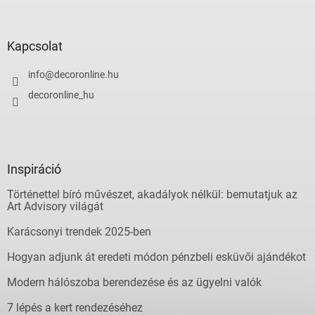
i
Kapcsolat
info
@
decoronline.hu
decoronline_hu
Inspiráció
Történettel bíró művészet, akadályok nélkül: bemutatjuk az
Art Advisory világát
Karácsonyi trendek 2025-ben
Hogyan adjunk át eredeti módon pénzbeli esküvői ajándékot
Modern hálószoba berendezése és az ügyelni valók
7 lépés a kert rendezéséhez