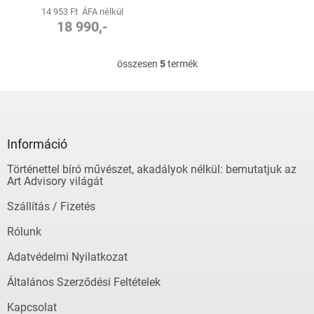
SZÍNBEN - LEXON
14 953 Ft ÁFA nélkül
18 990,-
összesen
5
termék
L
i
s
L
t
á
a
b
i
l
Információ
r
é
á
Történettel bíró művészet, akadályok nélkül: bemutatjuk az
c
n
Art Advisory világát
y
í
Szállítás / Fizetés
t
á
Rólunk
s
e
Adatvédelmi Nyilatkozat
l
Általános Szerződési Feltételek
e
m
Kapcsolat
e