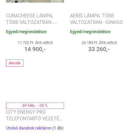
CURACHEESE LÁMPA,
AERIS LÁMPA, TÖBB
TÖBB VÁLTOZATBAN -
VÁLTOZATBAN - GINKGO
GINKGO
Egyedi megrendelésre
Egyedi megrendelésre
11 732 Ft ÁFA nélkül
26 189 Ft ÁFA nélkül
14 900,-
33 260,-
Akciók
27 140,-
–30 %
CITY ENERGY PRO
TELEFONTARTÓ VEZETÉK
NÉLKÜLI TÖLTŐVEL ÉS
Utolsó darabok raktáron
(1 db)
HANGSZÓRÓVAL, TÖBB