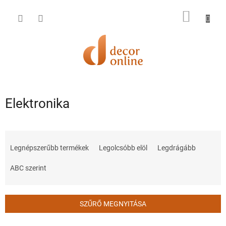
Ugrás
a
KOSÁR
fő
tartalomhoz
Elektronika
T
e
Legnépszerűbb termékek
Legolcsóbb elöl
Legdrágább
r
m
ABC szerint
é
k
e
SZŰRŐ MEGNYITÁSA
k
r