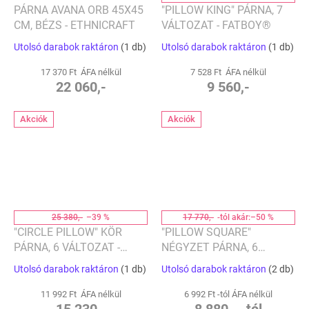
PÁRNA AVANA ORB 45X45
"PILLOW KING" PÁRNA, 7
CM, BÉZS - ETHNICRAFT
VÁLTOZAT - FATBOY®
Utolsó darabok raktáron
(1 db)
Utolsó darabok raktáron
(1 db)
17 370 Ft ÁFA nélkül
7 528 Ft ÁFA nélkül
22 060,-
9 560,-
Akciók
Akciók
25 380,-
–39 %
17 770,-
-tól akár:
–50 %
"CIRCLE PILLOW" KÖR
"PILLOW SQUARE"
PÁRNA, 6 VÁLTOZAT -
NÉGYZET PÁRNA, 6
FATBOY®
VÁLTOZAT - FATBOY®
Utolsó darabok raktáron
(1 db)
Utolsó darabok raktáron
(2 db)
11 992 Ft ÁFA nélkül
6 992 Ft -tól ÁFA nélkül
15 230,-
8 880,- -tól