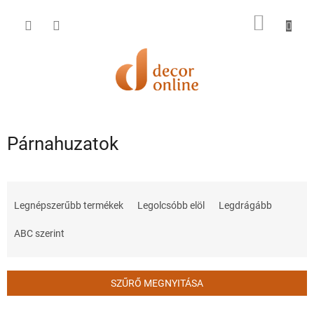
Ugrás
a
KOSÁR
fő
tartalomhoz
Párnahuzatok
T
e
Legnépszerűbb termékek
Legolcsóbb elöl
Legdrágább
r
m
ABC szerint
é
k
e
SZŰRŐ MEGNYITÁSA
k
r