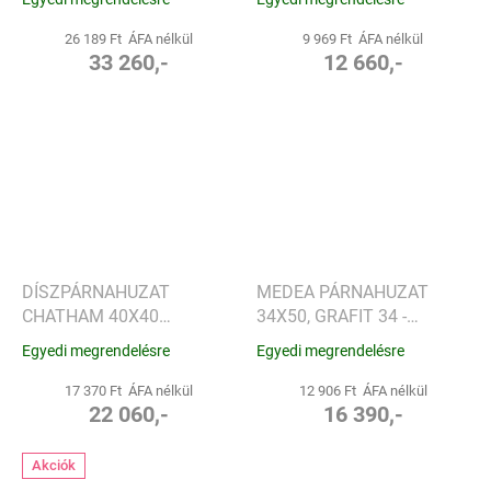
26 189 Ft ÁFA nélkül
9 969 Ft ÁFA nélkül
33 260,-
12 660,-
DÍSZPÁRNAHUZAT
MEDEA PÁRNAHUZAT
CHATHAM 40X40
34X50, GRAFIT 34 -
NÉGYZET,
CSISZOLÓ
Egyedi megrendelésre
Egyedi megrendelésre
BÉZS/PISZTÁCIA -
SANDER
17 370 Ft ÁFA nélkül
12 906 Ft ÁFA nélkül
22 060,-
16 390,-
Akciók