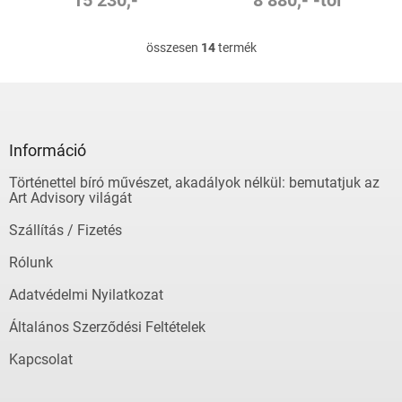
összesen
14
termék
L
i
s
L
t
á
a
b
i
l
Információ
r
é
á
Történettel bíró művészet, akadályok nélkül: bemutatjuk az
c
n
Art Advisory világát
y
í
Szállítás / Fizetés
t
á
Rólunk
s
e
Adatvédelmi Nyilatkozat
l
Általános Szerződési Feltételek
e
m
Kapcsolat
e
i