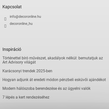
Kapcsolat
info
@
decoronline.hu
decoronline_hu
Inspiráció
Történettel bíró művészet, akadályok nélkül: bemutatjuk az
Art Advisory világát
Karácsonyi trendek 2025-ben
Hogyan adjunk át eredeti módon pénzbeli esküvői ajándékot
Modern hálószoba berendezése és az ügyelni valók
7 lépés a kert rendezéséhez