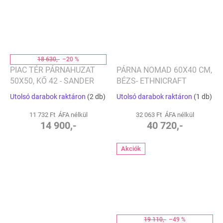
18 630,-
–20 %
PIAC TÉR PÁRNAHUZAT
PÁRNA NOMAD 60X40 CM,
50X50, KŐ 42 - SANDER
BÉZS- ETHNICRAFT
Utolsó darabok raktáron
(2 db)
Utolsó darabok raktáron
(1 db)
11 732 Ft ÁFA nélkül
32 063 Ft ÁFA nélkül
14 900,-
40 720,-
Akciók
19 110,-
–49 %