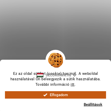
Ez az oldal sütiket (cookie) használ. A weboldal
DECORonline.hu
használatával Ön beleegyezik a sütik használatába.
További információ
itt
.
Shoptet készítette
Elfogadom
Copyright 2026
DECORonline.hu
. Minden jog fenntartva.
Beállítások