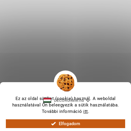
Ez az oldal sütiket (cookie) használ. A weboldal
DECORonline.hu
használatával Ön beleegyezik a sütik használatába.
További információ
itt
.
Shoptet készítette
Elfogadom
Copyright 2026
DECORonline.hu
. Minden jog fenntartva.