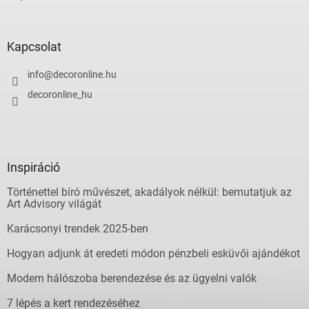
Kapcsolat
info
@
decoronline.hu
decoronline_hu
Inspiráció
Történettel bíró művészet, akadályok nélkül: bemutatjuk az
Art Advisory világát
Karácsonyi trendek 2025-ben
Hogyan adjunk át eredeti módon pénzbeli esküvői ajándékot
Modern hálószoba berendezése és az ügyelni valók
7 lépés a kert rendezéséhez