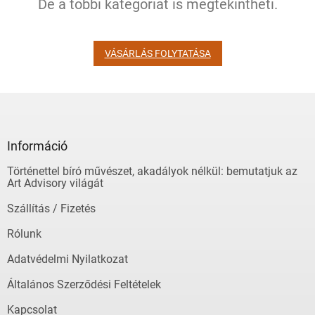
De a többi kategóriát is megtekintheti.
VÁSÁRLÁS FOLYTATÁSA
L
á
b
l
Információ
é
Történettel bíró művészet, akadályok nélkül: bemutatjuk az
c
Art Advisory világát
Szállítás / Fizetés
Rólunk
Adatvédelmi Nyilatkozat
Általános Szerződési Feltételek
Kapcsolat