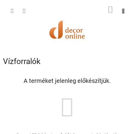
Ugrás
a
KOSÁR
fő
tartalomhoz
Vízforralók
A terméket jelenleg előkészítjük.