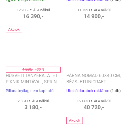
12 906 Ft ÁFA nélkül
11 732 Ft ÁFA nélkül
16 390,-
14 900,-
Akciók
4 560,-
–30 %
HÚSVÉTI TÁNYÉRALÁTÉT
PÁRNA NOMAD 60X40 CM,
PIKNIK MINTÁVAL, SPRING
BÉZS- ETHNICRAFT
FANTASY KOLLEKCIÓ -
Pillanatnyilag nem kapható
Utolsó darabok raktáron
(1 db)
VILLEROY & BOCH
2 504 Ft ÁFA nélkül
32 063 Ft ÁFA nélkül
3 180,-
40 720,-
Akciók