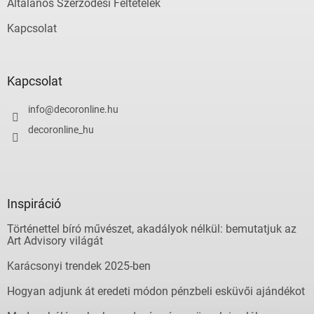
Általános Szerződési Feltételek
e
m
Kapcsolat
e
i
Kapcsolat
info
@
decoronline.hu
decoronline_hu
Inspiráció
Történettel bíró művészet, akadályok nélkül: bemutatjuk az
Art Advisory világát
Karácsonyi trendek 2025-ben
Hogyan adjunk át eredeti módon pénzbeli esküvői ajándékot