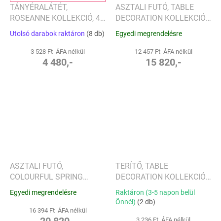
TÁNYÉRALÁTÉT,
ASZTALI FUTÓ, TABLE
ROSEANNE KOLLEKCIÓ, 40
DECORATION KOLLEKCIÓ -
X 40 CM - SANDER
VILLEROY & BOCH
Utolsó darabok raktáron
(8 db)
Egyedi megrendelésre
3 528 Ft ÁFA nélkül
12 457 Ft ÁFA nélkül
4 480,-
15 820,-
ASZTALI FUTÓ,
TERÍTŐ, TABLE
COLOURFUL SPRING
DECORATION KOLLEKCIÓ -
KOLLEKCIÓ - VILLEROY &
VILLEROY & BOCH
Egyedi megrendelésre
Raktáron (3-5 napon belül
BOCH
Önnél)
(2 db)
16 394 Ft ÁFA nélkül
20 820,-
3 236 Ft ÁFA nélkül