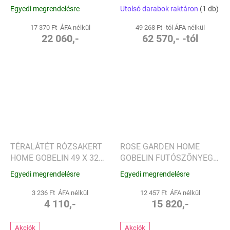
NÉGYZET,
VÁLTOZATBAN
Egyedi megrendelésre
Utolsó darabok raktáron
(1 db)
BÉZS/PISZTÁCIA -
SANDER
17 370 Ft ÁFA nélkül
49 268 Ft -tól ÁFA nélkül
22 060,-
62 570,- -tól
TÉRALÁTÉT RÓZSAKERT
ROSE GARDEN HOME
HOME GOBELIN 49 X 32
GOBELIN FUTÓSZŐNYEG
CM - VILLEROY & BOCH
148 X 48 CM - VILLEROY &
Egyedi megrendelésre
Egyedi megrendelésre
BOCH
3 236 Ft ÁFA nélkül
12 457 Ft ÁFA nélkül
4 110,-
15 820,-
Akciók
Akciók