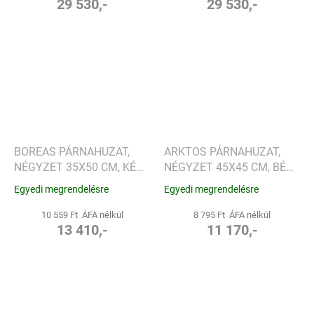
29 530,-
29 530,-
BOREAS PÁRNAHUZAT,
ARKTOS PÁRNAHUZAT,
NÉGYZET 35X50 CM, KÉK
NÉGYZET 45X45 CM, BÉZS
RÓKA - SANDER
- SANDER
Egyedi megrendelésre
Egyedi megrendelésre
10 559 Ft ÁFA nélkül
8 795 Ft ÁFA nélkül
13 410,-
11 170,-