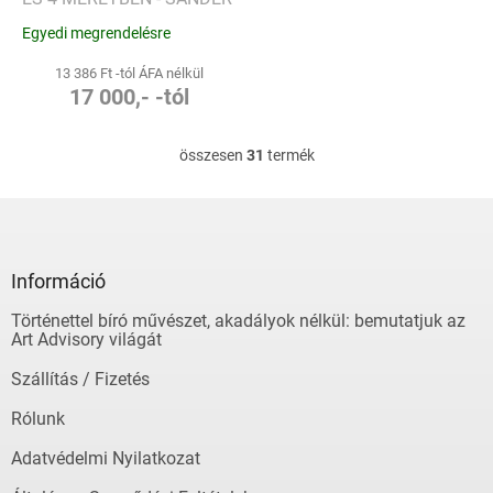
Egyedi megrendelésre
13 386 Ft -tól ÁFA nélkül
17 000,- -tól
összesen
31
termék
L
i
s
L
t
á
a
b
i
l
Információ
r
é
á
Történettel bíró művészet, akadályok nélkül: bemutatjuk az
c
n
Art Advisory világát
y
í
Szállítás / Fizetés
t
á
Rólunk
s
e
Adatvédelmi Nyilatkozat
l