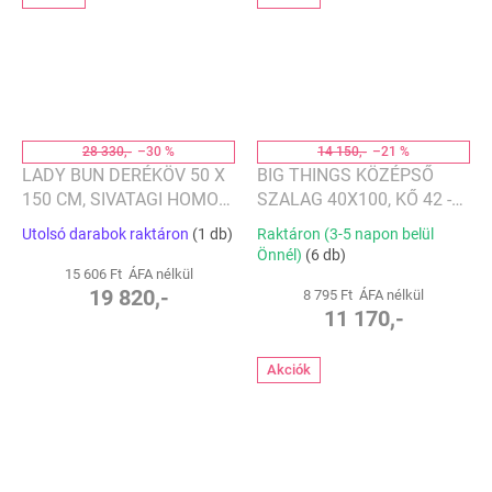
28 330,-
–30 %
14 150,-
–21 %
LADY BUN DERÉKÖV 50 X
BIG THINGS KÖZÉPSŐ
150 CM, SIVATAGI HOMOK
SZALAG 40X100, KŐ 42 -
- SANDER
CSISZOLÓ
Utolsó darabok raktáron
(1 db)
Raktáron (3-5 napon belül
Önnél)
(6 db)
15 606 Ft ÁFA nélkül
19 820,-
8 795 Ft ÁFA nélkül
11 170,-
Akciók