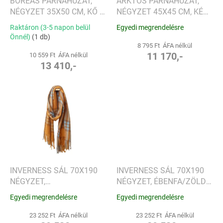
l
BOREAS PÁRNAHUZAT,
ARKTOS PÁRNAHUZAT,
i
NÉGYZET 35X50 CM, KŐ -
NÉGYZET 45X45 CM, KÉK
s
SANDER
RÓKA - SANDER
Raktáron (3-5 napon belül
Egyedi megrendelésre
t
Önnél)
(1 db)
á
8 795 Ft ÁFA nélkül
j
11 170,-
10 559 Ft ÁFA nélkül
13 410,-
a
INVERNESS SÁL 70X190
INVERNESS SÁL 70X190
NÉGYZET,
NÉGYZET, ÉBENFA/ZÖLD -
NARANCSSÁRGA/KÉK -
SANDER
Egyedi megrendelésre
Egyedi megrendelésre
SANDER
23 252 Ft ÁFA nélkül
23 252 Ft ÁFA nélkül