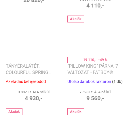
4 110,-
Akciók
19 110,-
–49 %
TÁNYÉRALÁTÉT,
"PILLOW KING" PÁRNA, 7
COLOURFUL SPRING
VÁLTOZAT - FATBOY®
KOLLEKCIÓ - VILLEROY &
Az eladás befejeződött
Utolsó darabok raktáron
(1 db)
BOCH
3 882 Ft ÁFA nélkül
7 528 Ft ÁFA nélkül
4 930,-
9 560,-
Akciók
Akciók