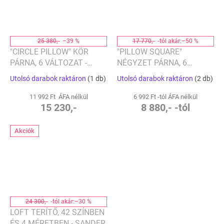
25 380,-
–39 %
17 770,-
-tól akár:
–50 %
"CIRCLE PILLOW" KÖR
"PILLOW SQUARE"
PÁRNA, 6 VÁLTOZAT -
NÉGYZET PÁRNA, 6
FATBOY®
VÁLTOZAT - FATBOY®
Utolsó darabok raktáron
(1 db)
Utolsó darabok raktáron
(2 db)
11 992 Ft ÁFA nélkül
6 992 Ft -tól ÁFA nélkül
15 230,-
8 880,- -tól
Akciók
24 300,-
-tól akár:
–30 %
LOFT TERÍTŐ, 42 SZÍNBEN
ÉS 4 MÉRETBEN - SANDER