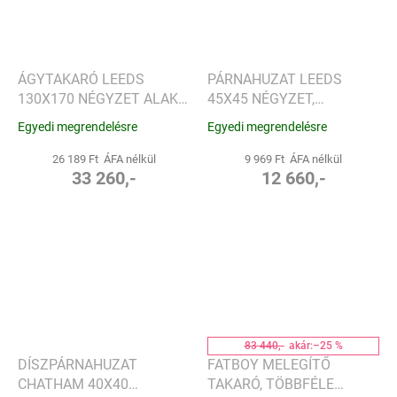
ÁGYTAKARÓ LEEDS
PÁRNAHUZAT LEEDS
130X170 NÉGYZET ALAKÚ,
45X45 NÉGYZET,
KRÉMSZÍNŰ - SANDER
KRÉMSZÍNŰ - SANDER
Egyedi megrendelésre
Egyedi megrendelésre
26 189 Ft ÁFA nélkül
9 969 Ft ÁFA nélkül
33 260,-
12 660,-
83 440,-
akár:
–25 %
DÍSZPÁRNAHUZAT
FATBOY MELEGÍTŐ
CHATHAM 40X40
TAKARÓ, TÖBBFÉLE