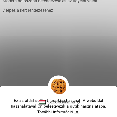
Modern hálószoba berendezése és az ügyelni valók
7 lépés a kert rendezéséhez
Ez az oldal sütiket (cookie) használ. A weboldal
DECORonline.hu
használatával Ön beleegyezik a sütik használatába.
További információ
itt
.
Shoptet készítette