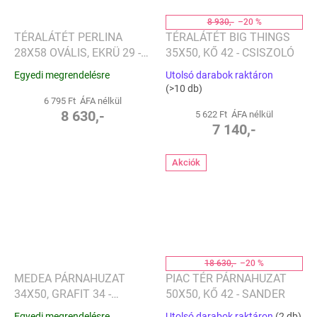
8 930,-
–20 %
TÉRALÁTÉT PERLINA
TÉRALÁTÉT BIG THINGS
28X58 OVÁLIS, EKRÜ 29 -
35X50, KŐ 42 - CSISZOLÓ
CSISZOLÓGÉP
Egyedi megrendelésre
Utolsó darabok raktáron
(>10 db)
6 795 Ft ÁFA nélkül
8 630,-
5 622 Ft ÁFA nélkül
7 140,-
Akciók
18 630,-
–20 %
MEDEA PÁRNAHUZAT
PIAC TÉR PÁRNAHUZAT
34X50, GRAFIT 34 -
50X50, KŐ 42 - SANDER
CSISZOLÓ
Egyedi megrendelésre
Utolsó darabok raktáron
(2 db)