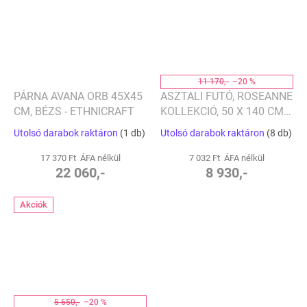
11 170,-
–20 %
PÁRNA AVANA ORB 45X45
ASZTALI FUTÓ, ROSEANNE
CM, BÉZS - ETHNICRAFT
KOLLEKCIÓ, 50 X 140 CM -
SANDER
Utolsó darabok raktáron
(1 db)
Utolsó darabok raktáron
(8 db)
17 370 Ft ÁFA nélkül
7 032 Ft ÁFA nélkül
22 060,-
8 930,-
Akciók
5 650,-
–20 %