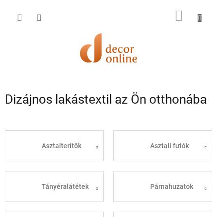
Ugrás
a
KOSÁR
fő
tartalomhoz
Dizájnos lakástextil az Ön otthonába
Asztalterítők
Asztali futók
Tányéralátétek
Párnahuzatok