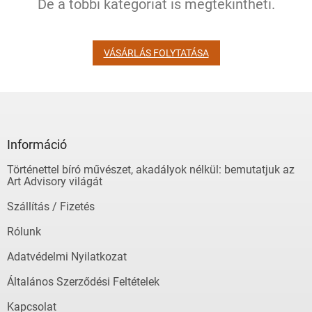
De a többi kategóriát is megtekintheti.
VÁSÁRLÁS FOLYTATÁSA
L
á
b
l
Információ
é
Történettel bíró művészet, akadályok nélkül: bemutatjuk az
c
Art Advisory világát
Szállítás / Fizetés
Rólunk
Adatvédelmi Nyilatkozat
Általános Szerződési Feltételek
Kapcsolat