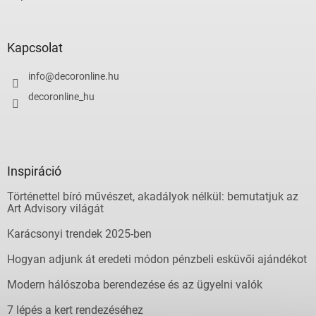
Kapcsolat
info
@
decoronline.hu
decoronline_hu
Inspiráció
Történettel bíró művészet, akadályok nélkül: bemutatjuk az
Art Advisory világát
Karácsonyi trendek 2025-ben
Hogyan adjunk át eredeti módon pénzbeli esküvői ajándékot
Modern hálószoba berendezése és az ügyelni valók
7 lépés a kert rendezéséhez