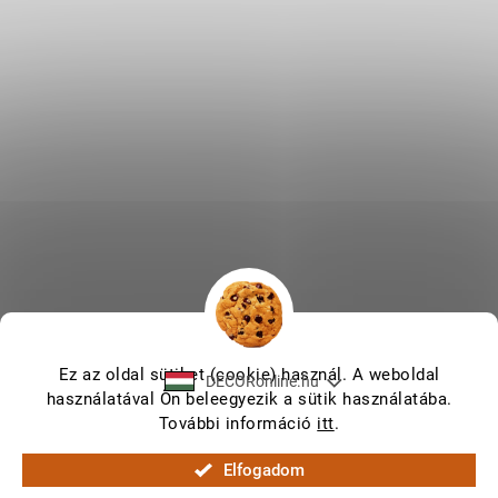
Ez az oldal sütiket (cookie) használ. A weboldal
DECORonline.hu
használatával Ön beleegyezik a sütik használatába.
További információ
itt
.
Shoptet készítette
Elfogadom
Copyright 2026
DECORonline.hu
. Minden jog fenntartva.