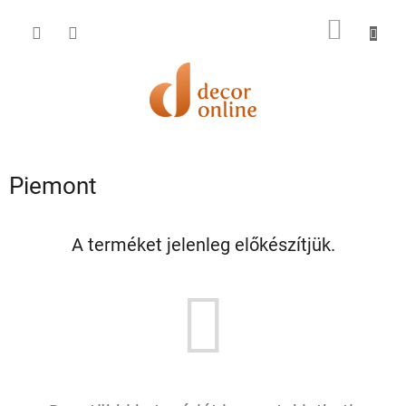
Ugrás
a
KOSÁR
fő
tartalomhoz
Piemont
A terméket jelenleg előkészítjük.