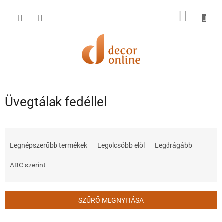
Ugrás
a
KOSÁR
fő
tartalomhoz
Üvegtálak fedéllel
T
e
Legnépszerűbb termékek
Legolcsóbb elöl
Legdrágább
r
m
ABC szerint
é
k
e
SZŰRŐ MEGNYITÁSA
k
r