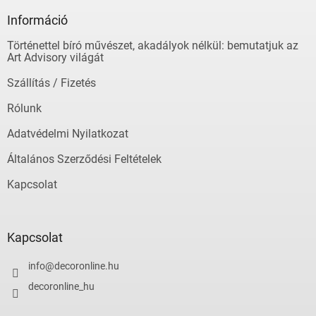
b
i
l
Információ
r
é
á
Történettel bíró művészet, akadályok nélkül: bemutatjuk az
c
n
Art Advisory világát
y
í
Szállítás / Fizetés
t
á
Rólunk
s
e
Adatvédelmi Nyilatkozat
l
Általános Szerződési Feltételek
e
m
Kapcsolat
e
i
Kapcsolat
info
@
decoronline.hu
decoronline_hu