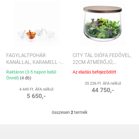
T
e
e
n
r
d
m
e
é
z
k
é
e
s
k
e
l
FAGYLALTPOHÁR
CITY TÁL DIÓFA FEDŐVEL,
i
KANÁLLAL, KARAMELL -
22CM ÁTMÉRŐJŰ,
s
PHILIPPI
ÁTTETSZŐ, LSA, KÉZZEL
Raktáron (3-5 napon belül
Az eladás befejeződött
t
KÉSZÍTETT
Önnél)
(4 db)
á
35 236 Ft ÁFA nélkül
j
44 750,-
4 449 Ft ÁFA nélkül
5 650,-
a
összesen
2
termék
L
i
s
L
t
á
a