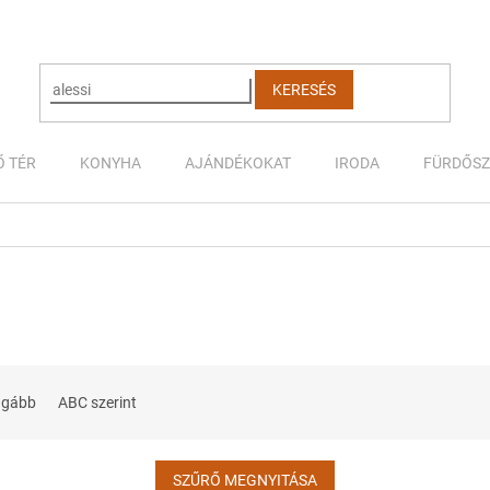
KERESÉS
Ő TÉR
KONYHA
AJÁNDÉKOKAT
IRODA
FÜRDŐS
ágább
ABC szerint
SZŰRŐ MEGNYITÁSA