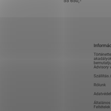
55 650,-
L
á
b
l
é
Informác
c
Történette
akadályok
bemutatju
Advisory 
Szállítás 
Rólunk
Adatvédel
Általános
Feltételek