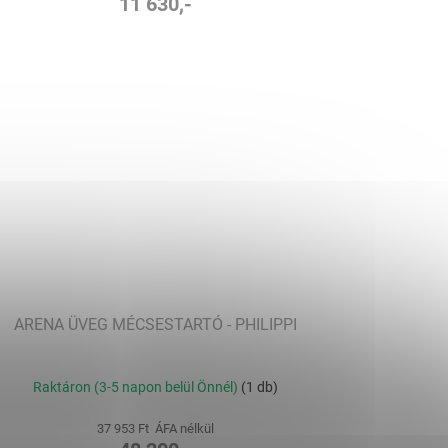
11 630,-
ARENA ÜVEG MÉCSESTARTÓ - PHILIPPI
Raktáron (3-5 napon belül Önnél)
(1 db)
37 953 Ft ÁFA nélkül