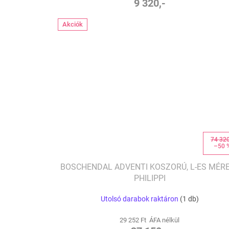
9 320,-
Akciók
74 320
–50 
BOSCHENDAL ADVENTI KOSZORÚ, L-ES MÉRE
PHILIPPI
Utolsó darabok raktáron
(1 db)
29 252 Ft ÁFA nélkül