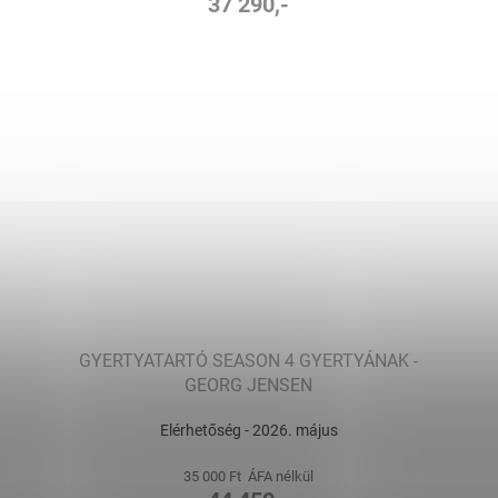
37 290,-
GYERTYATARTÓ SEASON 4 GYERTYÁNAK -
GEORG JENSEN
Elérhetőség - 2026. május
35 000 Ft ÁFA nélkül