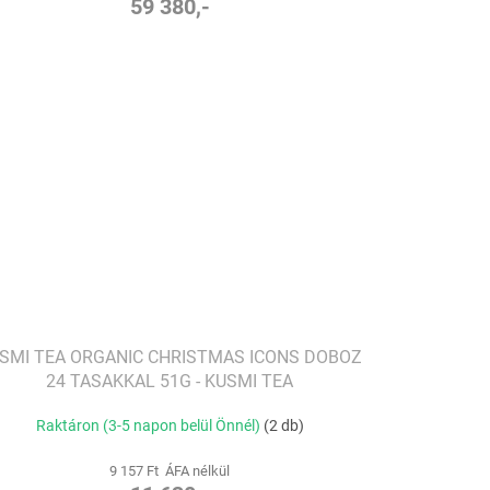
59 380,-
SMI TEA ORGANIC CHRISTMAS ICONS DOBOZ
24 TASAKKAL 51G - KUSMI TEA
Raktáron (3-5 napon belül Önnél)
(2 db)
9 157 Ft ÁFA nélkül