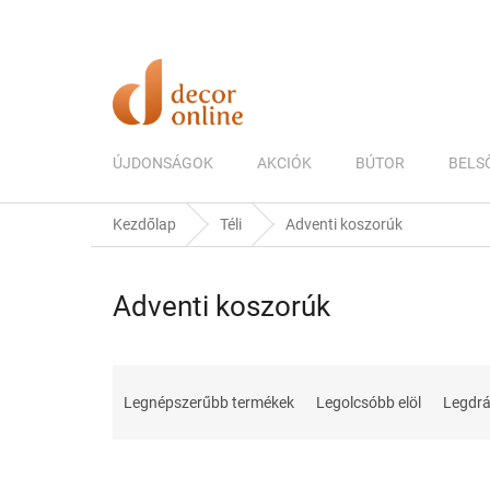
Ugrás
a
fő
tartalomhoz
ÚJDONSÁGOK
AKCIÓK
BÚTOR
BELS
Kezdőlap
Téli
Adventi koszorúk
Adventi koszorúk
T
e
Legnépszerűbb termékek
Legolcsóbb elöl
Legdr
r
m
é