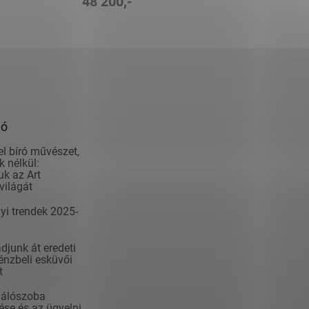
48 200,-
ió
el bíró művészet,
 nélkül:
k az Art
világát
yi trendek 2025-
junk át eredeti
nzbeli esküvői
t
álószoba
se és az ügyelni