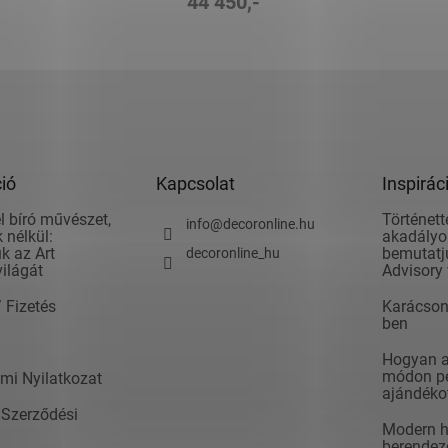
44 450,-
L
i
s
t
a
i
r
á
ió
Kapcsolat
Inspirác
n
y
l bíró művészet,
Történett
info
@
decoronline.hu
 nélkül:
akadályok
í
k az Art
bemutatju
decoronline_hu
t
világát
Advisory 
á
s
/ Fizetés
Karácson
e
ben
l
e
Hogyan ad
m
módon pé
mi Nyilatkozat
e
ajándéko
i
 Szerződési
Modern h
berendezé