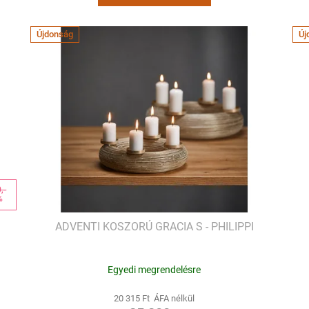
Újdonság
Új
,-
%
ADVENTI KOSZORÚ GRACIA S - PHILIPPI
Egyedi megrendelésre
20 315 Ft ÁFA nélkül