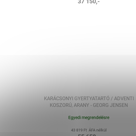
37 150,-
KARÁCSONYI GYERTYATARTÓ / ADVENTI
KOSZORÚ, ARANY - GEORG JENSEN
Egyedi megrendelésre
43 819 Ft ÁFA nélkül