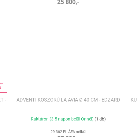
25 800,-
,-
%
T -
ADVENTI KOSZORÚ LA AVIA Ø 40 CM - EDZARD
KU
Raktáron (3-5 napon belül Önnél)
(1 db)
29 362 Ft ÁFA nélkül