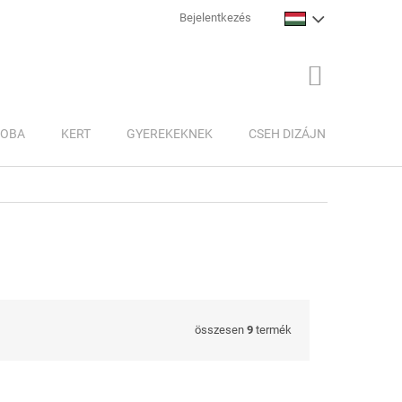
Bejelentkezés
KOSÁR
ZOBA
KERT
GYEREKEKNEK
CSEH DIZÁJN
INSPI
összesen
9
termék