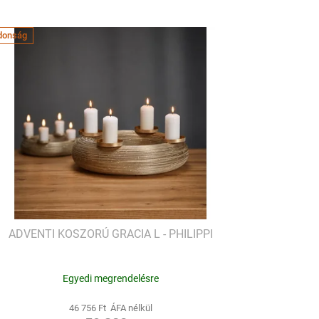
donság
ADVENTI KOSZORÚ GRACIA L - PHILIPPI
Egyedi megrendelésre
46 756 Ft ÁFA nélkül