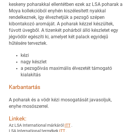
keskeny poharakkal ellentétben ezek az LSA poharak a
Moya kollekcióból enyhén kiszélesített nyakkal
rendelkeznek, így élvezhetjük a pezsgő szépen
kibontakozó aromáját. A poharak kézzel készültek,
fúvott üvegből. A tizenkét pohárból álló készletet egy
jégvödör egészíti ki, amelyet két palack egyidejű
hűtésére terveztek.
kézi
nagy készlet
a pezsgőivás maximális élvezetét támogató
kialakítás
Karbantartás
A poharak és a vödr kézi mosogatását javasoljuk,
enyhe mosószerrel.
Linkek:
Az LSA International márkáról
ITT
.
LSA International termékek
ITT
.