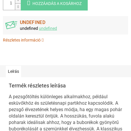
HOZZÁADÁS A KOSÁRHOZ
UNDEFINED
undefined
undefined
Részletes információ
Leírás
Termék részletes leírása
A pezsgőtöltés különleges alkalmakhoz, például
esküvőkhöz és születésnapi partikhoz kapcsolódik. A
pezsgő élvezetének helyes módja, ha egy magas pohár
oldalán keresztül öntjük. A hosszúkás, fuvola alakú
poharak ideálisak ahhoz, hogy a buborékok gyönyörű
buborékolását a szemünkkel élvezhessük. A klasszikus