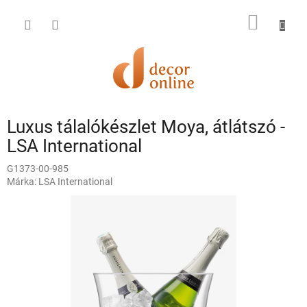
Ugrás
a
KOSÁR
fő
tartalomhoz
Luxus tálalókészlet Moya, átlátszó -
LSA International
G1373-00-985
Márka:
LSA International