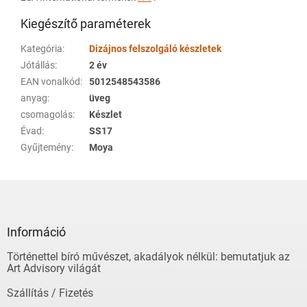
Kiegészítő paraméterek
Kategória
:
Dizájnos felszolgáló készletek
Jótállás
:
2 év
EAN vonalkód
:
5012548543586
anyag
:
üveg
csomagolás
:
Készlet
Évad
:
SS17
Gyűjtemény
:
Moya
L
á
b
l
Információ
é
Történettel bíró művészet, akadályok nélkül: bemutatjuk az
c
Art Advisory világát
Szállítás / Fizetés