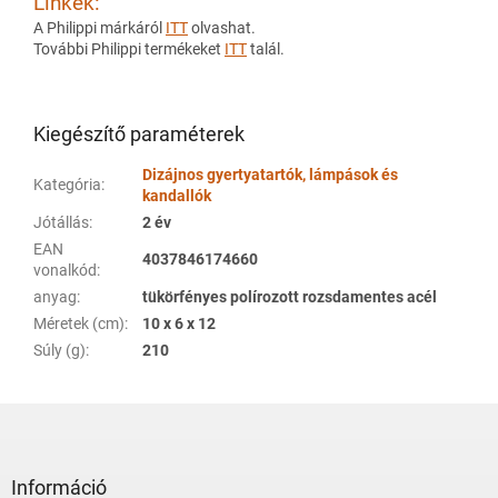
Linkek:
A Philippi márkáról
ITT
olvashat.
További Philippi termékeket
ITT
talál.
Kiegészítő paraméterek
Dizájnos gyertyatartók, lámpások és
Kategória
:
kandallók
Jótállás
:
2 év
EAN
4037846174660
vonalkód
:
anyag
:
tükörfényes polírozott rozsdamentes acél
Méretek (cm)
:
10 x 6 x 12
Súly (g)
:
210
L
á
b
l
Információ