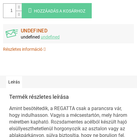
HOZZÁADÁS A KOSÁRHOZ
UNDEFINED
undefined
undefined
Részletes információ
Leírás
Termék részletes leírása
Amint besötétedik, a REGATTA csak a parancsra vár,
hogy indulhasson. Vagyis a mécsestartón, mely három
méretben kapható. Rozsdamentes acélból készült hajó
elsüllyeszthetetlenül horgonyozik az asztalon vagy az
ablakpárkányon, súlya biztosítja, hogy ne boruljon fel.