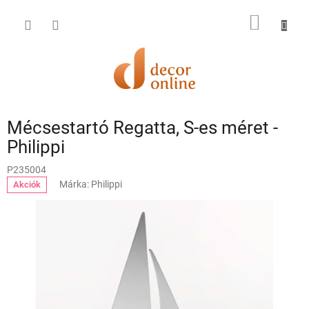
Ugrás
a
KOSÁR
fő
tartalomhoz
Mécsestartó Regatta, S-es méret -
Philippi
P235004
Márka:
Philippi
Akciók