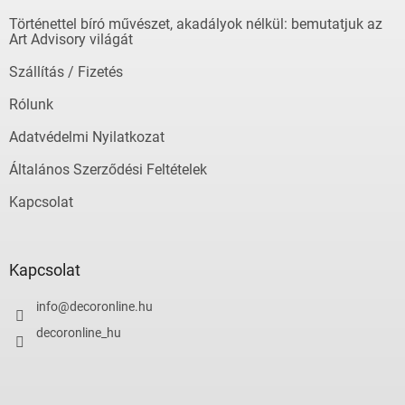
é
Történettel bíró művészet, akadályok nélkül: bemutatjuk az
c
Art Advisory világát
Szállítás / Fizetés
Rólunk
Adatvédelmi Nyilatkozat
Általános Szerződési Feltételek
Kapcsolat
Kapcsolat
info
@
decoronline.hu
decoronline_hu