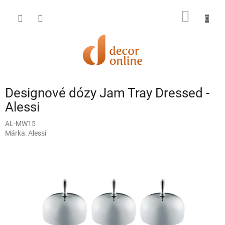
Ugrás
a
KOSÁR
fő
tartalomhoz
Designové dózy Jam Tray Dressed -
Alessi
AL-MW15
Márka:
Alessi