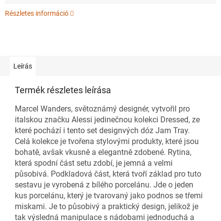
Részletes információ
Leírás
Termék részletes leírása
Marcel Wanders, světoznámý designér, vytvořil pro
italskou značku Alessi jedinečnou kolekci Dressed, ze
které pochází i tento set designvých dóz Jam Tray.
Celá kolekce je tvořena stylovými produkty, které jsou
bohatě, avšak vkusně a elegantně zdobené. Rytina,
která spodní část setu zdobí, je jemná a velmi
působivá. Podkladová část, která tvoří základ pro tuto
sestavu je vyrobená z bílého porcelánu. Jde o jeden
kus porcelánu, který je tvarovaný jako podnos se třemi
miskami. Je to působivý a praktický design, jelikož je
tak výsledná manipulace s nádobami jednoduchá a