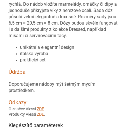
rychlá. Do nádob vložíte marmelády, omáčky či dipy a
jednoduše přikryjete víky z nerezové oceli. Sada dóz
působí velmi elegantně a luxusně. Rozměry sady jsou
6,5 cm × 20,5 cm × 8 cm. Dózy budou skvěle fungovat
i s dalšími produkty z kolekce Dressed, například
mísami či servírovacími tácy.
unikátní a elegantní design
italská výroba
praktický set
Údržba
Doporučujeme nádoby mýt šetrným mycím
prostředkem.
Odkazy:
O značce Alessi
ZDE
.
Produkty Alessi
ZDE
.
Kiegészítő paraméterek