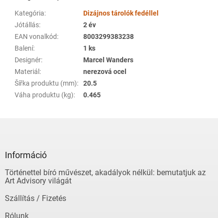
Kategória
:
Dizájnos tárolók fedéllel
Jótállás
:
2 év
EAN vonalkód
:
8003299383238
Balení
:
1 ks
Designér
:
Marcel Wanders
Materiál
:
nerezová ocel
Šířka produktu (mm)
:
20.5
Váha produktu (kg)
:
0.465
L
á
b
l
Információ
é
Történettel bíró művészet, akadályok nélkül: bemutatjuk az
c
Art Advisory világát
Szállítás / Fizetés
Rólunk