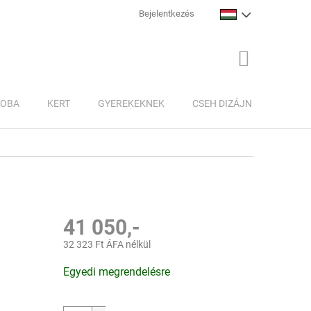
Bejelentkezés
KOSÁR
ZOBA
KERT
GYEREKEKNEK
CSEH DIZÁJN
INSPI
41 050,-
32 323 Ft ÁFA nélkül
Egységár:
Egyedi megrendelésre