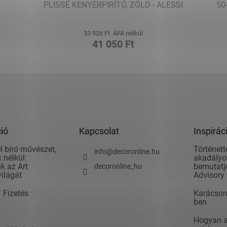
PLISSÉ KENYÉRPIRÍTÓ, ZÖLD - ALESSI
50
33 926 Ft ÁFA nélkül
41 050 Ft
ió
Kapcsolat
Inspirác
l bíró művészet,
Történett
info
@
decoronline.hu
 nélkül:
akadályok
k az Art
bemutatju
decoronline_hu
világát
Advisory 
/ Fizetés
Karácson
ben
Hogyan ad