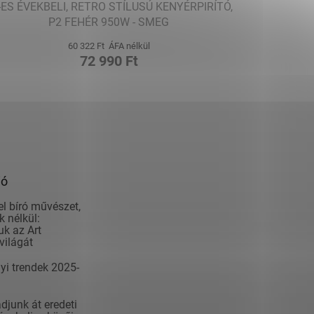
-ES ÉVEKBELI, RETRO STÍLUSÚ KENYÉRPIRÍTÓ,
P2 FEHÉR 950W - SMEG
60 322 Ft ÁFA nélkül
72 990 Ft
ió
el bíró művészet,
 nélkül:
k az Art
világát
yi trendek 2025-
junk át eredeti