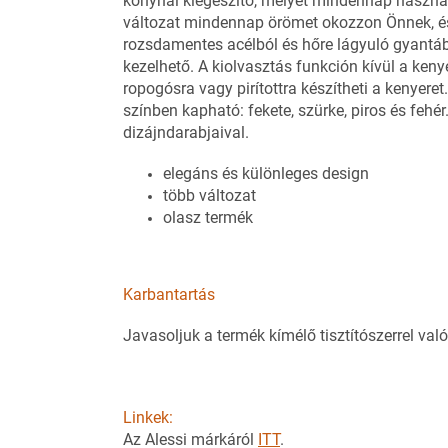
konyhai kiegészítő, melyet mindennap használu
változat mindennap örömet okozzon Önnek, é
rozsdamentes acélból és hőre lágyuló gyantáb
kezelhető. A kiolvasztás funkción kívül a kenyér
ropogósra vagy pirítottra készítheti a kenyer
színben kapható: fekete, szürke, piros és fehér.
dizájndarabjaival.
elegáns és különleges design
több változat
olasz termék
Karbantartás
Javasoljuk a termék kímélő tisztítószerrel való 
Linkek:
Az Alessi márkáról
ITT
.