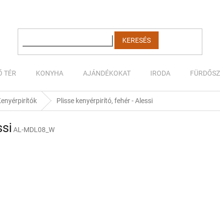
KERESÉS
Ő TÉR
KONYHA
AJÁNDÉKOKAT
IRODA
FÜRDŐS
enyérpirítók
Plisse kenyérpirító, fehér - Alessi
ssi
AL-MDL08_W