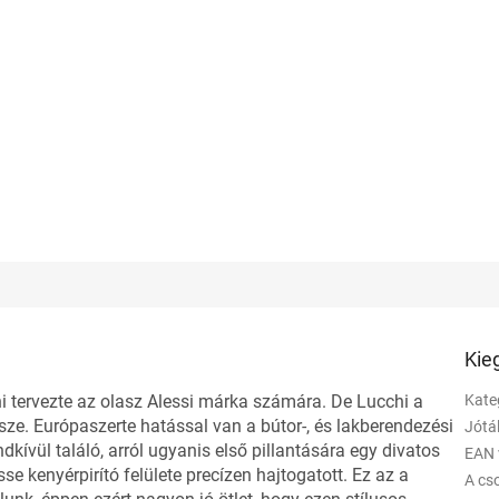
Kie
i tervezte az olasz Alessi márka számára. De Lucchi a
Kate
ze. Európaszerte hatással van a bútor-, és lakberendezési
Jótá
ndkívül találó, arról ugyanis első pillantására egy divatos
EAN 
sse kenyérpirító felülete precízen hajtogatott. Ez az a
A c