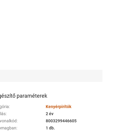
gészítő paraméterek
gória
:
Kenyérpirítók
llás
:
2 év
vonalkód
:
8003299446605
somagban
:
1 db.