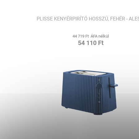
PLISSE KENYÉRPIRÍTÓ HOSSZÚ, FEHÉR - ALE
44 719 Ft ÁFA nélkül
54 110 Ft