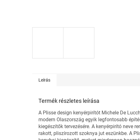
Leírás
Termék részletes leírása
A Plisse
design kenyérpirítót
Michele De Lucch
modern Olaszország egyik legfontosabb építés
kiegészítők tervezésére. A kenyérpirító neve re
rakott, pliszírozott szoknya jut eszünkbe. A Pli