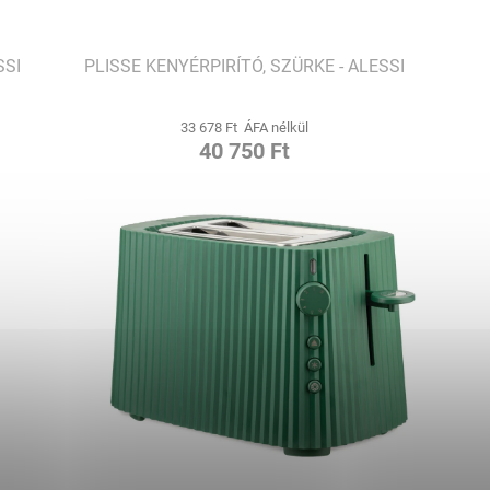
SSI
PLISSE KENYÉRPIRÍTÓ, SZÜRKE - ALESSI
33 678 Ft ÁFA nélkül
40 750 Ft