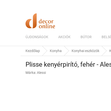
Ugrás
a
fő
tartalomhoz
ÚJDONSÁGOK
AKCIÓK
BÚTOR
BELS
Kezdőlap
Konyha
Konyhai eszközök
K
Plisse kenyérpirító, fehér - Ale
Márka:
Alessi