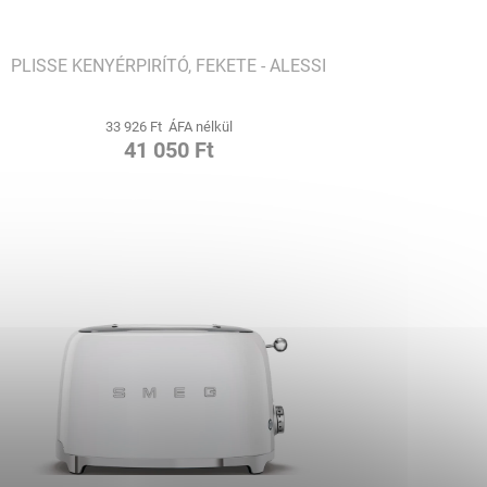
PLISSE KENYÉRPIRÍTÓ, FEKETE - ALESSI
33 926 Ft ÁFA nélkül
41 050 Ft