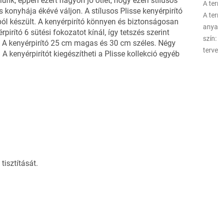
nk, éppen ezért nagyon jó ötlet, hogy ezen stílusos
A te
s konyhája ékévé váljon.
A stílusos Plisse kenyérpirító
A te
ól készült. A kenyérpirító könnyen és biztonságosan
any
pirító 6 sütési fokozatot kínál, így tetszés szerint
szín
:
et. A kenyérpirító 25 cm magas és 30 cm széles. Négy
terv
 A kenyérpirítót kiegészítheti a Plisse kollekció egyéb
tisztítását.