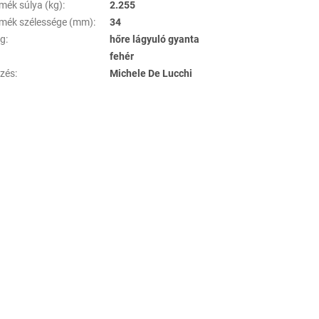
rmék súlya (kg)
:
2.255
rmék szélessége (mm)
:
34
ag
:
hőre lágyuló gyanta
fehér
ezés
:
Michele De Lucchi