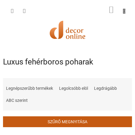
Ugrás
a
KOSÁR
fő
tartalomhoz
Luxus fehérboros poharak
T
e
Legnépszerűbb termékek
Legolcsóbb elöl
Legdrágább
r
m
ABC szerint
é
k
e
SZŰRŐ MEGNYITÁSA
k
r