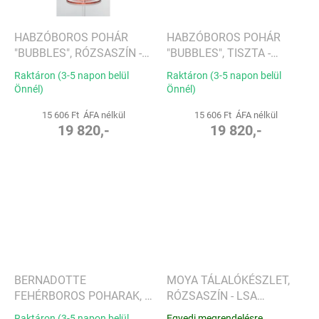
HABZÓBOROS POHÁR
HABZÓBOROS POHÁR
"BUBBLES", RÓZSASZÍN -
"BUBBLES", TISZTA -
LUKÁŠ HOUDEK
LUKÁŠ HOUDEK
Raktáron (3-5 napon belül
Raktáron (3-5 napon belül
Önnél)
Önnél)
15 606 Ft ÁFA nélkül
15 606 Ft ÁFA nélkül
19 820,-
19 820,-
BERNADOTTE
MOYA TÁLALÓKÉSZLET,
FEHÉRBOROS POHARAK, 6
RÓZSASZÍN - LSA
DB-OS KÉSZLET - GEORG
INTERNATIONAL
Raktáron (3-5 napon belül
Egyedi megrendelésre