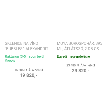
SKLENICE NA VÍNO
MOYA BOROSPOHÁR, 395
"BUBBLES", ALEXANDRIT -
ML, ÁTLÁTSZÓ, 2 DB-OS
LUKÁŠ HOUDEK
KÉSZLET - LSA
Raktáron (3-5 napon belül
Egyedi megrendelésre
INTERNATIONAL
Önnél)
23 480 Ft ÁFA nélkül
29 820,-
15 606 Ft ÁFA nélkül
19 820,-