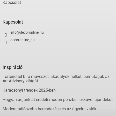
Kapcsolat
e
i
Kapcsolat
info
@
decoronline.hu
decoronline_hu
Inspiráció
Történettel bíró művészet, akadályok nélkül: bemutatjuk az
Art Advisory világát
Karácsonyi trendek 2025-ben
Hogyan adjunk át eredeti módon pénzbeli esküvői ajándékot
Modern hálószoba berendezése és az ügyelni valók