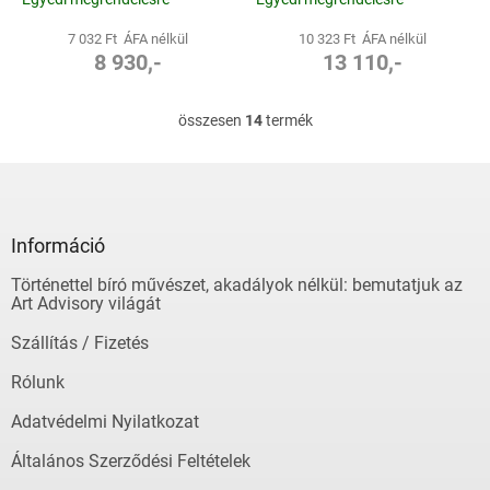
7 032 Ft ÁFA nélkül
10 323 Ft ÁFA nélkül
8 930,-
13 110,-
összesen
14
termék
L
i
s
L
t
á
a
b
i
l
Információ
r
é
á
Történettel bíró művészet, akadályok nélkül: bemutatjuk az
c
n
Art Advisory világát
y
í
Szállítás / Fizetés
t
á
Rólunk
s
e
Adatvédelmi Nyilatkozat
l
Általános Szerződési Feltételek
e
m