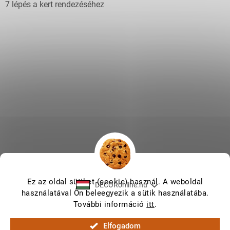
7 lépés a kert rendezéséhez
Ez az oldal sütiket (cookie) használ. A weboldal
DECORonline.hu
használatával Ön beleegyezik a sütik használatába.
További információ
itt
.
Shoptet készítette
Elfogadom