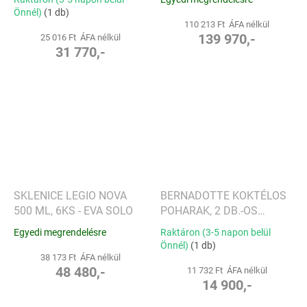
JENSEN
Önnél)
(1 db)
110 213 Ft ÁFA nélkül
139 970,-
25 016 Ft ÁFA nélkül
31 770,-
SKLENICE LEGIO NOVA
BERNADOTTE KOKTÉLOS
500 ML, 6KS - EVA SOLO
POHARAK, 2 DB.-OS
KÉSZLET - GEORG JENSEN
Egyedi megrendelésre
Raktáron (3-5 napon belül
Önnél)
(1 db)
38 173 Ft ÁFA nélkül
48 480,-
11 732 Ft ÁFA nélkül
14 900,-