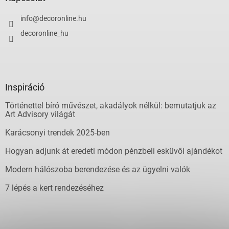
info
@
decoronline.hu
decoronline_hu
Inspiráció
Történettel bíró művészet, akadályok nélkül: bemutatjuk az
Art Advisory világát
Karácsonyi trendek 2025-ben
Hogyan adjunk át eredeti módon pénzbeli esküvői ajándékot
Modern hálószoba berendezése és az ügyelni valók
7 lépés a kert rendezéséhez