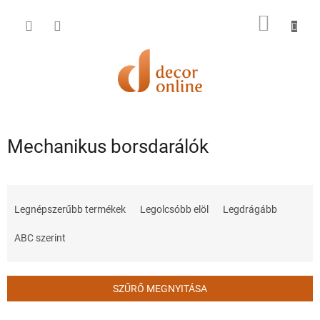
Ugrás
a
KOSÁR
fő
tartalomhoz
Mechanikus borsdarálók
T
e
Legnépszerűbb termékek
Legolcsóbb elöl
Legdrágább
r
m
ABC szerint
é
k
e
SZŰRŐ MEGNYITÁSA
k
r