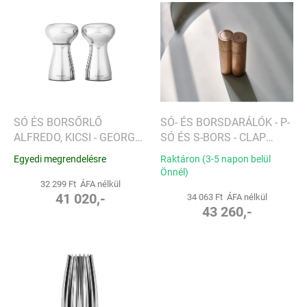
T
e
e
n
r
d
m
e
é
z
k
é
e
s
k
e
l
SÓ ÉS BORSŐRLŐ
SÓ- ÉS BORSDARÁLÓK - P-
i
ALFREDO, KICSI - GEORG
SÓ ÉS S-BORS - CLAP
s
JENSEN
DESIGN
Egyedi megrendelésre
Raktáron (3-5 napon belül
t
Önnél)
á
32 299 Ft ÁFA nélkül
j
41 020,-
34 063 Ft ÁFA nélkül
43 260,-
a