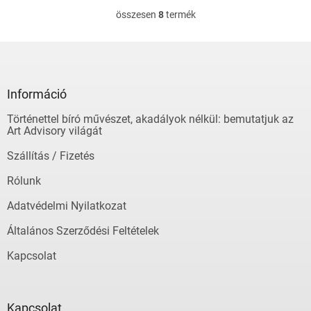
összesen
8
termék
L
i
s
L
t
á
a
b
i
l
Információ
r
é
á
Történettel bíró művészet, akadályok nélkül: bemutatjuk az
c
n
Art Advisory világát
y
í
Szállítás / Fizetés
t
á
Rólunk
s
e
Adatvédelmi Nyilatkozat
l
Általános Szerződési Feltételek
e
m
Kapcsolat
e
i
Kapcsolat