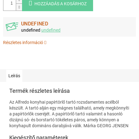
HOZZÁADÁS A KOSÁRHOZ
UNDEFINED
undefined
undefined
Részletes információ
Leírás
Termék részletes leírása
Az Alfredo konyhai papírtörlő tartó rozsdamentes acélból
készült. A tartó alján egy mágnes található, amely megkönnyíti
a papírtörlők cseréjét. A papírtörlő tartó valamint a hasonló
dizájnú só- és borstartó tökéletes páros, amely könnyen a
konyhapult domináns darabjává válik. Márka GEORG JENSEN
Kiegészítő paraméterek