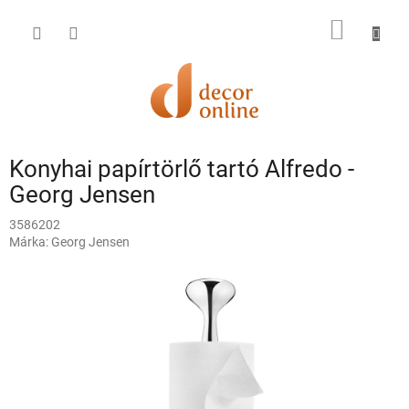
Ugrás
a
KOSÁR
fő
tartalomhoz
Konyhai papírtörlő tartó Alfredo -
Georg Jensen
3586202
Márka:
Georg Jensen