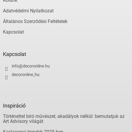
Rólunk
Adatvédelmi Nyilatkozat
Általános Szerződési Feltételek
Kapcsolat
Kapcsolat
info
@
decoronline.hu
decoronline_hu
Inspiráció
Történettel bíró művészet, akadályok nélkül: bemutatjuk az
Art Advisory világát
Karácsonyi trendek 2025-ben