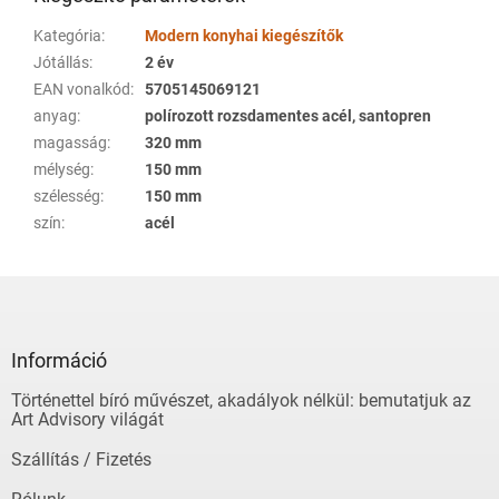
Kategória
:
Modern konyhai kiegészítők
Jótállás
:
2 év
EAN vonalkód
:
5705145069121
anyag
:
polírozott rozsdamentes acél, santopren
magasság
:
320 mm
mélység
:
150 mm
szélesség
:
150 mm
szín
:
acél
L
á
b
l
Információ
é
Történettel bíró művészet, akadályok nélkül: bemutatjuk az
c
Art Advisory világát
Szállítás / Fizetés