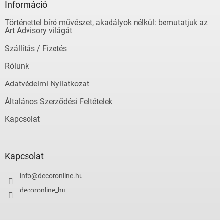
l
Információ
r
é
á
Történettel bíró művészet, akadályok nélkül: bemutatjuk az
c
n
Art Advisory világát
y
í
Szállítás / Fizetés
t
á
Rólunk
s
e
Adatvédelmi Nyilatkozat
l
Általános Szerződési Feltételek
e
m
Kapcsolat
e
i
Kapcsolat
info
@
decoronline.hu
decoronline_hu