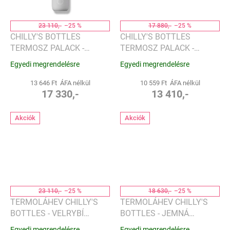
23 110,-
–25 %
17 880,-
–25 %
CHILLY'S BOTTLES
CHILLY'S BOTTLES
TERMOSZ PALACK -
TERMOSZ PALACK -
GRÁNITSZÜRKE 1000 ML,
BÁLNAKÉK 500 ML,
Egyedi megrendelésre
Egyedi megrendelésre
SERIES 2 FLIP EDITION
SERIES 2 FLIP EDITION
13 646 Ft ÁFA nélkül
10 559 Ft ÁFA nélkül
17 330,-
13 410,-
Akciók
Akciók
23 110,-
–25 %
18 630,-
–25 %
TERMOLÁHEV CHILLY'S
TERMOLÁHEV CHILLY'S
BOTTLES - VELRYBÍ
BOTTLES - JEMNÁ
MODRÁ 1000ML, EDICE
ZELENÁ 500ML, EDICE
Egyedi megrendelésre
Egyedi megrendelésre