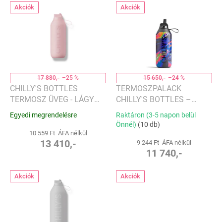
T
e
Akciók
Akciók
e
n
r
d
m
e
é
z
k
é
e
s
k
17 880,-
–25 %
15 650,-
–24 %
e
l
CHILLY'S BOTTLES
TERMOSZPALACK
i
TERMOSZ ÜVEG - LÁGY
CHILLY'S BOTTLES –
s
RÓZSASZÍN 500 ML,
DREAMSCAPE, NEON
Egyedi megrendelésre
Raktáron (3-5 napon belül
t
SERIES 2 FLIP EDITION
GALAXY 500 ML, SERIES 2
Önnél)
(10 db)
á
FLIP EDITION
10 559 Ft ÁFA nélkül
j
13 410,-
9 244 Ft ÁFA nélkül
11 740,-
a
Akciók
Akciók