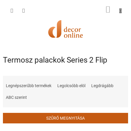
Ugrás
a
KOSÁR
fő
tartalomhoz
Termosz palackok Series 2 Flip
T
e
Legnépszerűbb termékek
Legolcsóbb elöl
Legdrágább
r
m
ABC szerint
é
k
e
SZŰRŐ MEGNYITÁSA
k
r