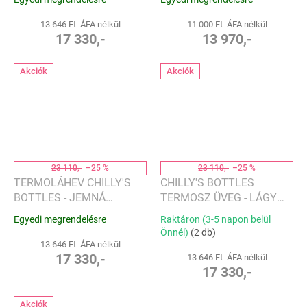
SERIES 2 FLIP
SERIES 2 FLIP
13 646 Ft ÁFA nélkül
11 000 Ft ÁFA nélkül
17 330,-
13 970,-
Akciók
Akciók
23 110,-
–25 %
23 110,-
–25 %
TERMOLÁHEV CHILLY'S
CHILLY'S BOTTLES
BOTTLES - JEMNÁ
TERMOSZ ÜVEG - LÁGY
ZELENÁ 1000ML, EDICE
RÓZSASZÍN 1000 ML,
Egyedi megrendelésre
Raktáron (3-5 napon belül
SERIES 2 FLIP
SERIES 2 FLIP EDITION
Önnél)
(2 db)
13 646 Ft ÁFA nélkül
17 330,-
13 646 Ft ÁFA nélkül
17 330,-
Akciók