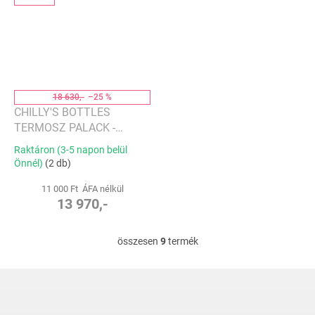
18 630,-
–25 %
CHILLY'S BOTTLES
TERMOSZ PALACK -
FEKETE MÉLYSÉG 500 ML,
Raktáron (3-5 napon belül
SERIES 2 FLIP EDITION
Önnél)
(2 db)
11 000 Ft ÁFA nélkül
13 970,-
összesen
9
termék
L
i
s
L
t
á
a
b
i