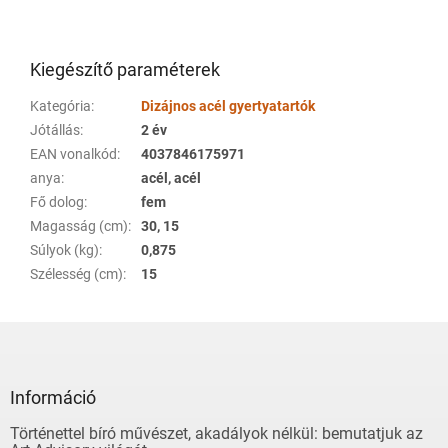
Kiegészítő paraméterek
Kategória
:
Dizájnos acél gyertyatartók
Jótállás
:
2 év
EAN vonalkód
:
4037846175971
anya
:
acél, acél
Fő dolog
:
fem
Magasság (cm)
:
30, 15
Súlyok (kg)
:
0,875
Szélesség (cm)
:
15
L
á
b
l
Információ
é
Történettel bíró művészet, akadályok nélkül: bemutatjuk az
c