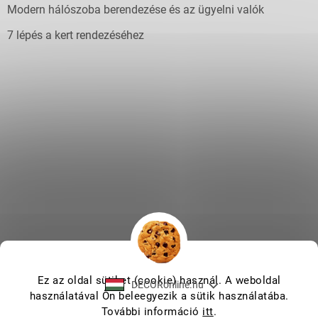
Modern hálószoba berendezése és az ügyelni valók
7 lépés a kert rendezéséhez
Ez az oldal sütiket (cookie) használ. A weboldal
DECORonline.hu
használatával Ön beleegyezik a sütik használatába.
További információ
itt
.
Shoptet készítette