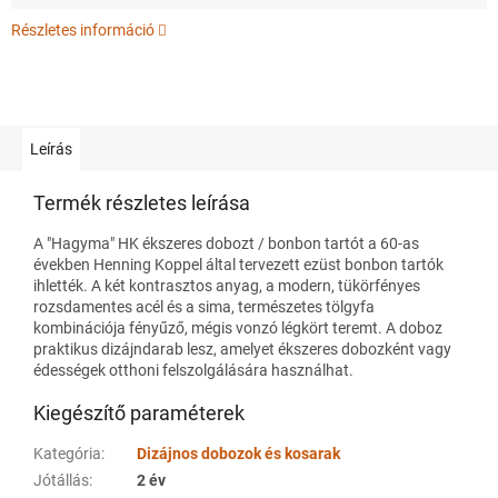
Részletes információ
Leírás
Termék részletes leírása
A "Hagyma" HK ékszeres dobozt / bonbon tartót a 60-as
években Henning Koppel által tervezett ezüst bonbon tartók
ihlették. A két kontrasztos anyag, a modern, tükörfényes
rozsdamentes acél és a sima, természetes tölgyfa
kombinációja fényűző, mégis vonzó légkört teremt. A doboz
praktikus dizájndarab lesz, amelyet ékszeres dobozként vagy
édességek otthoni felszolgálására használhat.
Kiegészítő paraméterek
Kategória
:
Dizájnos dobozok és kosarak
Jótállás
:
2 év