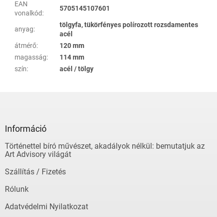
EAN
5705145107601
vonalkód
:
tölgyfa, tükörfényes polírozott rozsdamentes
anyag
:
acél
átmérő
:
120 mm
magasság
:
114 mm
szín
:
acél / tölgy
L
á
b
l
Információ
é
Történettel bíró művészet, akadályok nélkül: bemutatjuk az
c
Art Advisory világát
Szállítás / Fizetés
Rólunk
Adatvédelmi Nyilatkozat