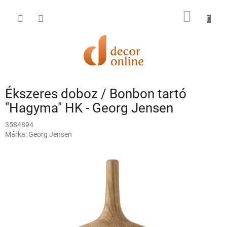
Ugrás
a
KOSÁR
fő
tartalomhoz
Ékszeres doboz / Bonbon tartó
"Hagyma" HK - Georg Jensen
3584894
Márka:
Georg Jensen