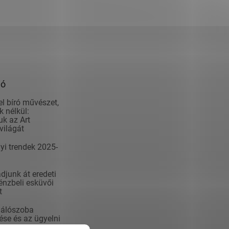
ió
el bíró művészet,
 nélkül:
k az Art
világát
yi trendek 2025-
junk át eredeti
nzbeli esküvői
t
álószoba
se és az ügyelni