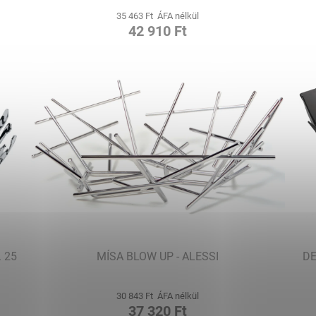
35 463 Ft ÁFA nélkül
42 910 Ft
 25
MÍSA BLOW UP - ALESSI
DE
30 843 Ft ÁFA nélkül
37 320 Ft