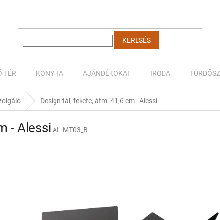
KERESÉS
Ő TÉR
KONYHA
AJÁNDÉKOKAT
IRODA
FÜRDŐS
zolgáló
Design tál, fekete, átm. 41,6 cm - Alessi
m - Alessi
AL-MT03_B