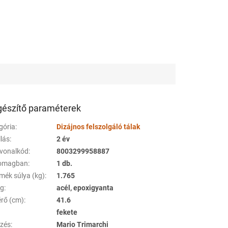
gészítő paraméterek
gória
:
Dizájnos felszolgáló tálak
llás
:
2 év
vonalkód
:
8003299958887
somagban
:
1 db.
rmék súlya (kg)
:
1.765
ag
:
acél, epoxigyanta
rő (cm)
:
41.6
fekete
ezés
:
Mario Trimarchi