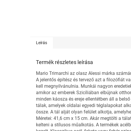
Leírás
Termék részletes leírása
Mario Trimarchi az olasz Alessi márka számára
A jelentős építész és tervező azt a filozófiát 
kell megnyilvánulnia. Munkái nagyon eredetiek é
amikor az emberek Szicíliában elbújnak otthon
minden káosza és ereje ellentétben áll a belső
tálak, amelyek oldalai egyedi téglalapokat al
össze. A tál alját olyan felület alkotja, amely
Méretei:
41,6 cm x 15 cm.
Akár megtölti a tál
kelteni a stílusos műalkotás. A termékek acélb