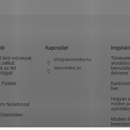
ió
Kapcsolat
Inspirác
l bíró művészet,
Történett
info
@
decoronline.hu
 nélkül:
akadályok
k az Art
bemutatju
decoronline_hu
világát
Advisory 
/ Fizetés
Karácson
ben
Hogyan ad
módon pé
mi Nyilatkozat
ajándéko
 Szerződési
Modern h
berendezé
valók