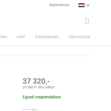
Bejelentkezés
KOSÁR
ZOBA
KERT
GYEREKEKNEK
CSEH DIZÁJN
INSPI
37 320,-
29 386 Ft ÁFA nélkül
Egységár:
Egyedi megrendelésre