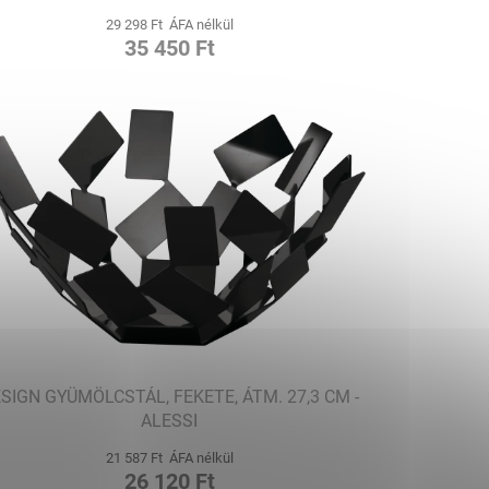
29 298 Ft ÁFA nélkül
35 450 Ft
SIGN GYÜMÖLCSTÁL, FEKETE, ÁTM. 27,3 CM -
ALESSI
21 587 Ft ÁFA nélkül
26 120 Ft