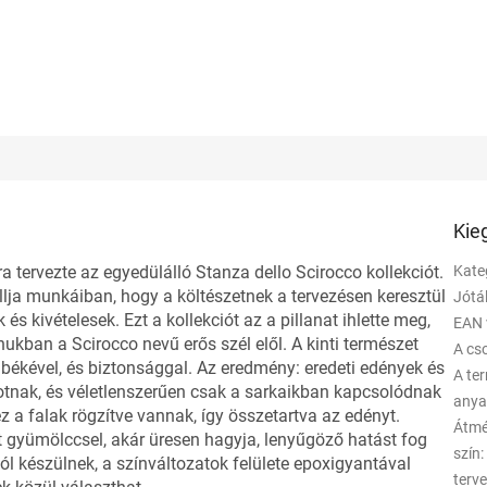
Kie
 tervezte az egyedülálló Stanza dello Scirocco kollekciót.
Kate
vallja munkáiban, hogy a költészetnek a tervezésen keresztül
Jótá
s kivételesek. Ezt a kollekciót az a pillanat ihlette meg,
EAN 
ukban a Scirocco nevű erős szél elől. A kinti természet
A c
 békével, és biztonsággal. Az eredmény: eredeti edények és
A te
kotnak, és véletlenszerűen csak a sarkaikban kapcsolódnak
any
hez a falak rögzítve vannak, így összetartva az edényt.
Átmé
at gyümölccsel, akár üresen hagyja, lenyűgöző hatást fog
szín
:
ól készülnek, a színváltozatok felülete epoxigyantával
terv