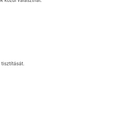
ek közül választhat.
tisztítását.