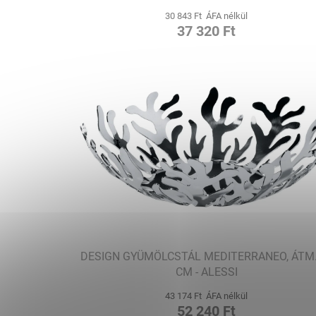
30 843 Ft ÁFA nélkül
37 320 Ft
DESIGN GYÜMÖLCSTÁL MEDITERRANEO, ÁTM.
CM - ALESSI
43 174 Ft ÁFA nélkül
52 240 Ft