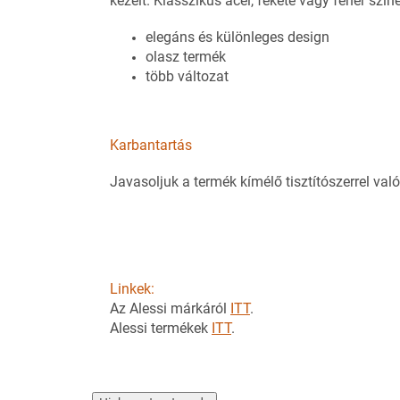
kezelt. Klasszikus acél, fekete vagy fehér szín
elegáns és különleges design
olasz termék
több változat
Karbantartás
Javasoljuk a termék kímélő tisztítószerrel való 
Linkek:
Az Alessi márkáról
ITT
.
Alessi termékek
ITT
.