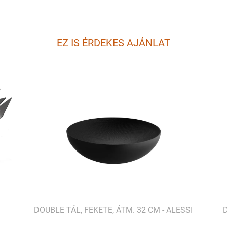
EZ IS ÉRDEKES AJÁNLAT
I
DOUBLE TÁL, FEKETE, ÁTM. 32 CM - ALESSI