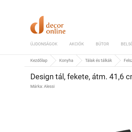
Ugrás
a
fő
tartalomhoz
ÚJDONSÁGOK
AKCIÓK
BÚTOR
BELS
Kezdőlap
Konyha
Tálak és tálkák
Fels
Design tál, fekete, átm. 41,6 c
Márka:
Alessi