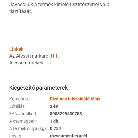
Javasoljuk a termék kímélő tisztítószerrel való
tisztítását.
Linkek:
Az Alessi márkáról
ITT
.
Alessi termékek
ITT
.
Kiegészítő paraméterek
Kategória
:
Dizájnos felszolgáló tálak
Jótállás
:
2 év
EAN vonalkód
:
8003299430758
A csomagban
:
1 db.
A termék súlya (kg)
:
0.754
anyag
:
rozsdamentes acél