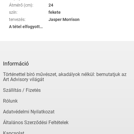
Átmérő (cm)
:
24
szín
:
fekete
tervezés
:
Jasper Morrison
A tétel elfogyott…
L
á
b
l
Információ
é
Történettel bíró művészet, akadályok nélkül: bemutatjuk az
c
Art Advisory világát
Szállítás / Fizetés
Rólunk
Adatvédelmi Nyilatkozat
Általános Szerződési Feltételek
Kapcsolat