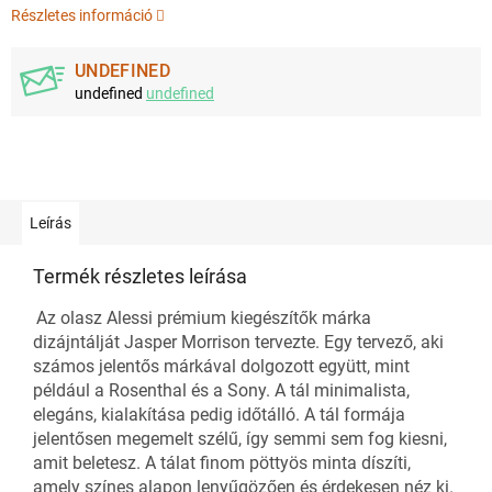
Részletes információ
UNDEFINED
undefined
undefined
Leírás
Termék részletes leírása
Az olasz Alessi prémium kiegészítők márka
dizájntálját Jasper Morrison tervezte. Egy tervező, aki
számos jelentős márkával dolgozott együtt, mint
például a Rosenthal és a Sony. A tál minimalista,
elegáns, kialakítása pedig időtálló. A tál formája
jelentősen megemelt szélű, így semmi sem fog kiesni,
amit beletesz. A tálat finom pöttyös minta díszíti,
amely színes alapon lenyűgözően és érdekesen néz ki.