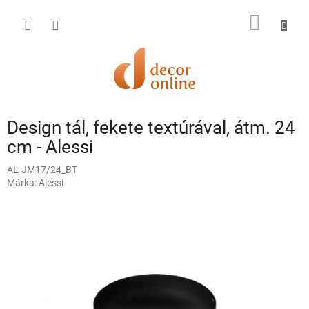
Ugrás
a
KOSÁR
fő
tartalomhoz
Design tál, fekete textúrával, átm. 24
cm - Alessi
AL-JM17/24_BT
Márka:
Alessi