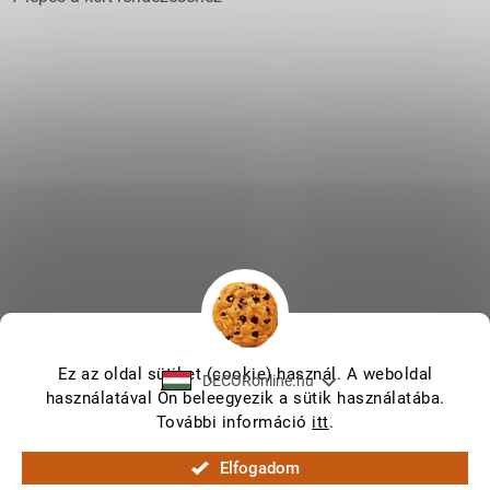
Ez az oldal sütiket (cookie) használ. A weboldal
DECORonline.hu
használatával Ön beleegyezik a sütik használatába.
További információ
itt
.
Shoptet készítette
Elfogadom