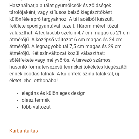
Használhatja a tálat gyümölcsök és zöldségek
tárolójaként, vagy stílusos belső kiegészítőként
különféle apró tárgyakhoz. A tál acélból készült,
felülete epoxigyantával kezelt. Három méret közül
választhat. A legkisebb szélein 4,7 cm magas és 21 cm
átmérőjű. A középső változat 6 cm magas és 24 cm
átmérőjű. A legnagyobb tál 7,5 cm magas és 29 cm
átmérőjű. Két színváltozat közül választhat:
sötétfekete vagy mélyvörös. A tervező számos,
hasonló formatervezésű termékei tökéletes kiegészítői
ennek csodás tálnak. A különféle színű tálakkal, új
életet lehel otthonába!
elegáns és különleges design
olasz termék
több változat
Karbantartás