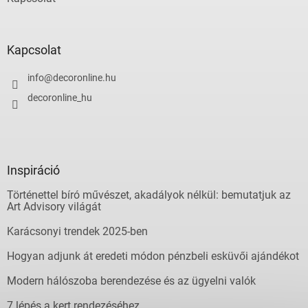
Kapcsolat
info
@
decoronline.hu
decoronline_hu
Inspiráció
Történettel bíró művészet, akadályok nélkül: bemutatjuk az
Art Advisory világát
Karácsonyi trendek 2025-ben
Hogyan adjunk át eredeti módon pénzbeli esküvői ajándékot
Modern hálószoba berendezése és az ügyelni valók
7 lépés a kert rendezéséhez