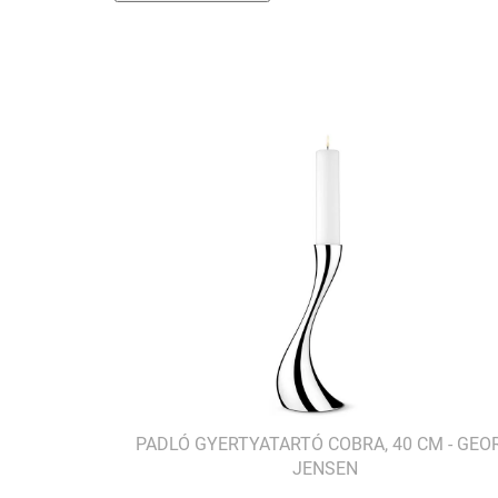
PADLÓ GYERTYATARTÓ COBRA, 40 CM - GEO
JENSEN