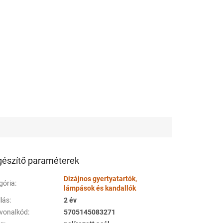
gészítő paraméterek
Dizájnos gyertyatartók,
gória
:
lámpások és kandallók
llás
:
2 év
vonalkód
:
5705145083271