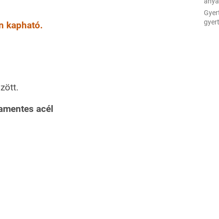
any
Gyer
gyer
n kapható.
zött.
amentes acél