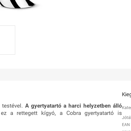
Kie
 testével.
A gyertyatartó a harci helyzetben álló
Kate
ez a rettegett kígyó, a Cobra gyertyatartó is
Jótá
EAN 