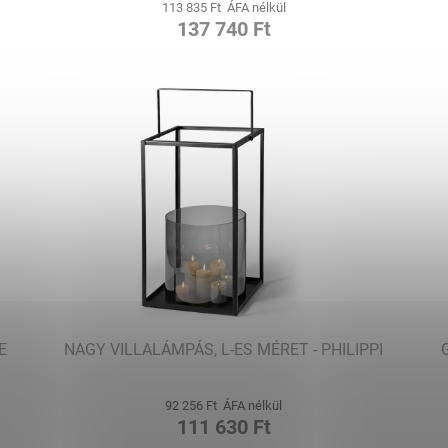
113 835 Ft ÁFA nélkül
137 740 Ft
E
NAGY VILLALÁMPÁS, L-ES MÉRET - PHILIPPI
92 256 Ft ÁFA nélkül
111 630 Ft