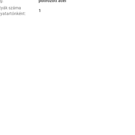
ag
:
polírozott acél
tyák száma
1
tyatartónként
: