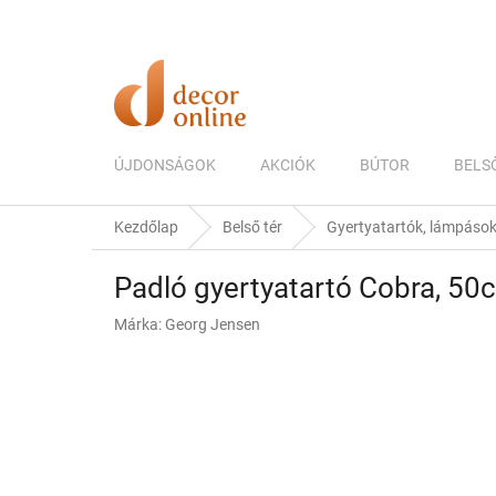
Ugrás
a
fő
tartalomhoz
ÚJDONSÁGOK
AKCIÓK
BÚTOR
BELS
Kezdőlap
Belső tér
Gyertyatartók, lámpások
Padló gyertyatartó Cobra, 50
Márka:
Georg Jensen