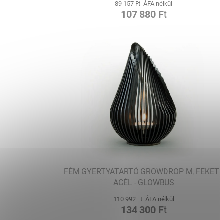
89 157 Ft ÁFA nélkül
107 880 Ft
FÉM GYERTYATARTÓ GROWDROP M, FEKET
ACÉL - GLOWBUS
110 992 Ft ÁFA nélkül
134 300 Ft