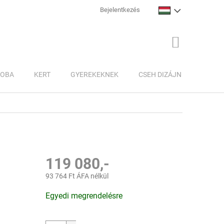
Bejelentkezés
KOSÁR
ZOBA
KERT
GYEREKEKNEK
CSEH DIZÁJN
INSPI
119 080,-
93 764 Ft ÁFA nélkül
Egységár:
Egyedi megrendelésre