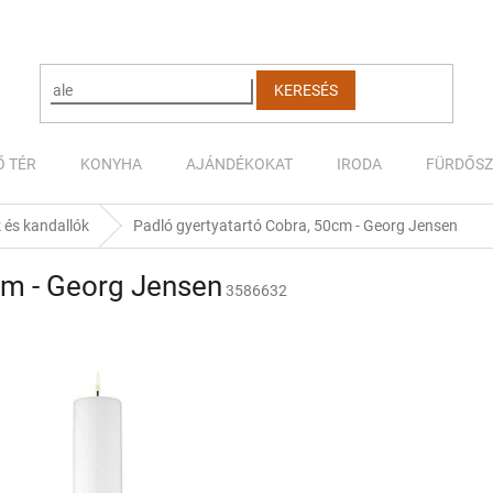
KERESÉS
Ő TÉR
KONYHA
AJÁNDÉKOKAT
IRODA
FÜRDŐS
 és kandallók
Padló gyertyatartó Cobra, 50cm - Georg Jensen
cm - Georg Jensen
3586632