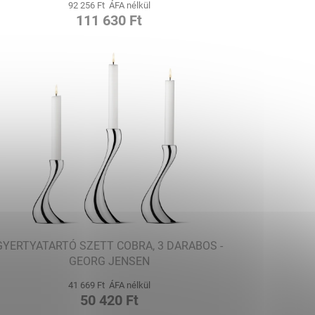
92 256 Ft ÁFA nélkül
111 630 Ft
GYERTYATARTÓ SZETT COBRA, 3 DARABOS -
GEORG JENSEN
41 669 Ft ÁFA nélkül
50 420 Ft