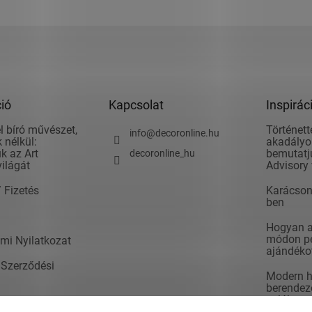
ió
Kapcsolat
Inspirác
l bíró művészet,
Történett
info
@
decoronline.hu
 nélkül:
akadályok
k az Art
bemutatju
decoronline_hu
világát
Advisory 
/ Fizetés
Karácson
ben
Hogyan ad
módon pé
mi Nyilatkozat
ajándéko
 Szerződési
Modern h
berendezé
valók
t