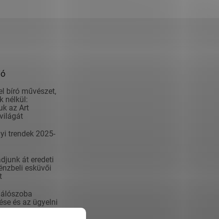
ió
el bíró művészet,
 nélkül:
k az Art
világát
yi trendek 2025-
junk át eredeti
nzbeli esküvői
t
álószoba
se és az ügyelni