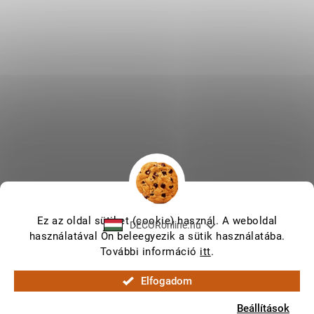
Ez az oldal sütiket (cookie) használ. A weboldal
DECORonline.hu
használatával Ön beleegyezik a sütik használatába.
További információ
itt
.
Shoptet készítette
Elfogadom
Copyright 2026
DECORonline.hu
. Minden jog fenntartva.
Beállítások