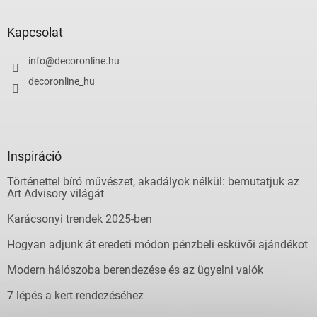
Kapcsolat
info
@
decoronline.hu
decoronline_hu
Inspiráció
Történettel bíró művészet, akadályok nélkül: bemutatjuk az
Art Advisory világát
Karácsonyi trendek 2025-ben
Hogyan adjunk át eredeti módon pénzbeli esküvői ajándékot
Modern hálószoba berendezése és az ügyelni valók
7 lépés a kert rendezéséhez