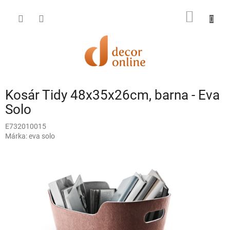
Ugrás
a
KOSÁR
fő
tartalomhoz
Kosár Tidy 48x35x26cm, barna - Eva
Solo
E732010015
Márka:
eva solo