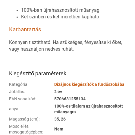
100%-ban újrahasznosított műanyag
Két színben és két méretben kapható
Karbantartás
Könnyen tisztítható. Ha szükséges, fényesítse ki őket,
vagy használjon nedves ruhát.
Kiegészítő paraméterek
Kategória
:
Dizájnos kiegészítők a fürdőszobába
Jótállás
:
2 év
EAN vonalkód
:
5706631255134
100%-os tilalom az újrahasznosított
anya
:
műanyagra
Magasság (cm)
:
35, 26
Mosd el és
Nem
mosogatógépben
: