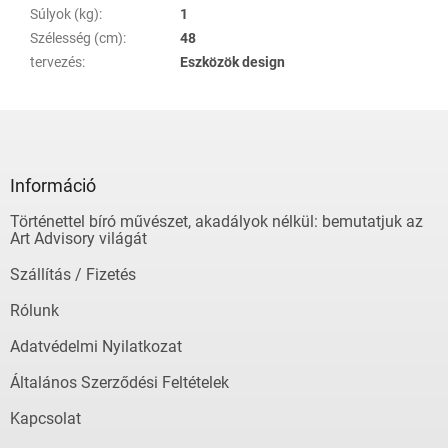
Súlyok (kg)
:
1
Szélesség (cm)
:
48
tervezés
:
Eszközök design
L
á
b
l
Információ
é
Történettel bíró művészet, akadályok nélkül: bemutatjuk az
c
Art Advisory világát
Szállítás / Fizetés
Rólunk
Adatvédelmi Nyilatkozat
Általános Szerződési Feltételek
Kapcsolat