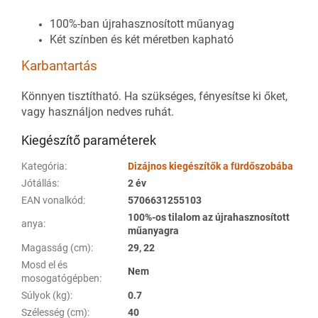
100%-ban újrahasznosított műanyag
Két színben és két méretben kapható
Karbantartás
Könnyen tisztítható. Ha szükséges, fényesítse ki őket,
vagy használjon nedves ruhát.
Kiegészítő paraméterek
Kategória
:
Dizájnos kiegészítők a fürdőszobába
Jótállás
:
2 év
EAN vonalkód
:
5706631255103
100%-os tilalom az újrahasznosított
anya
:
műanyagra
Magasság (cm)
:
29, 22
Mosd el és
Nem
mosogatógépben
:
Súlyok (kg)
:
0.7
Szélesség (cm)
:
40