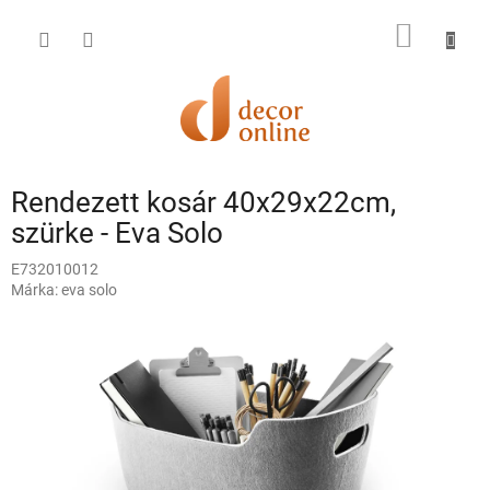
Ugrás
a
KOSÁR
fő
tartalomhoz
Rendezett kosár 40x29x22cm,
szürke - Eva Solo
E732010012
Márka:
eva solo