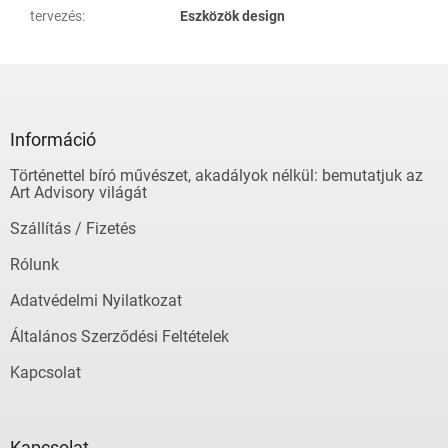
tervezés
:
Eszközök design
L
á
b
l
Információ
é
Történettel bíró művészet, akadályok nélkül: bemutatjuk az
c
Art Advisory világát
Szállítás / Fizetés
Rólunk
Adatvédelmi Nyilatkozat
Általános Szerződési Feltételek
Kapcsolat
Kapcsolat