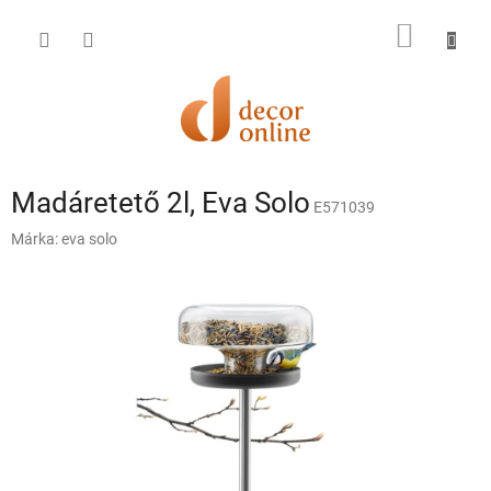
Ugrás
a
KOSÁR
fő
tartalomhoz
Madáretető 2l, Eva Solo
E571039
Márka:
eva solo