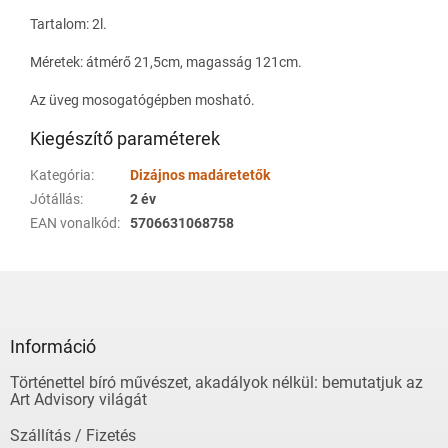
Tartalom: 2l.
Méretek: átmérő 21,5cm, magasság 121cm.
Az üveg mosogatógépben mosható.
Kiegészítő paraméterek
Kategória
:
Dizájnos madáretetők
Jótállás
:
2 év
EAN vonalkód
:
5706631068758
L
á
b
l
Információ
é
Történettel bíró művészet, akadályok nélkül: bemutatjuk az
c
Art Advisory világát
Szállítás / Fizetés