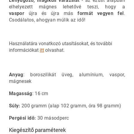
Lenyűgöző, mágikus varázslat
- az ezüst alapban
elhelyezett mágnes lehetővé teszi, hogy a
vaspor
újra és újra más
formát vegyen fel
.
Csodálatos, ahogyan múlik az idő!
Használatára vonatkozó utasításokat, és további
információkat
itt
olvashat.
Anyag
: boroszilikát üveg, alumínium, vaspor,
mágnesek
Magasság
: 16 cm
Súly:
200 gramm (alap 102 gramm, óra 98 gramm)
Pergési idő:
30 másodperc
Kiegészítő paraméterek