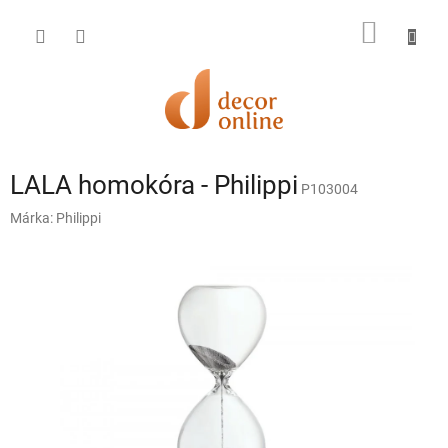
Ugrás
a
KOSÁR
fő
tartalomhoz
LALA homokóra - Philippi
P103004
Márka:
Philippi