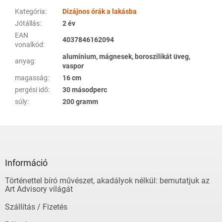
Kategória
:
Dizájnos órák a lakásba
Jótállás
:
2 év
EAN
4037846162094
vonalkód
:
alumínium, mágnesek, boroszilikát üveg,
anyag
:
vaspor
magasság
:
16 cm
pergési idő
:
30 másodperc
súly
:
200 gramm
L
á
b
l
Információ
é
Történettel bíró művészet, akadályok nélkül: bemutatjuk az
c
Art Advisory világát
Szállítás / Fizetés