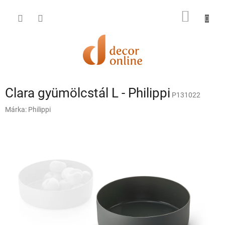
Ugrás
a
KOSÁR
fő
tartalomhoz
Clara gyümölcstál L - Philippi
P131022
Márka:
Philippi