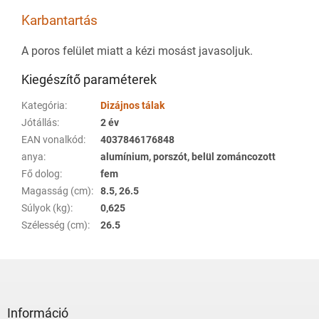
Karbantartás
A poros felület miatt a kézi mosást javasoljuk.
Kiegészítő paraméterek
Kategória
:
Dizájnos tálak
Jótállás
:
2 év
EAN vonalkód
:
4037846176848
anya
:
alumínium, porszót, belül zománcozott
Fő dolog
:
fem
Magasság (cm)
:
8.5, 26.5
Súlyok (kg)
:
0,625
Szélesség (cm)
:
26.5
L
á
b
l
Információ