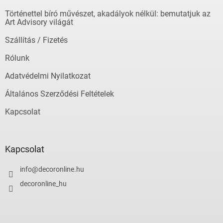
é
Történettel bíró művészet, akadályok nélkül: bemutatjuk az
c
Art Advisory világát
Szállítás / Fizetés
Rólunk
Adatvédelmi Nyilatkozat
Általános Szerződési Feltételek
Kapcsolat
Kapcsolat
info
@
decoronline.hu
decoronline_hu