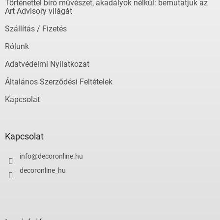
Történettel bíró művészet, akadályok nélkül: bemutatjuk az
c
Art Advisory világát
Szállítás / Fizetés
Rólunk
Adatvédelmi Nyilatkozat
Általános Szerződési Feltételek
Kapcsolat
Kapcsolat
info
@
decoronline.hu
decoronline_hu