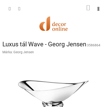
Ugrás
a
KOSÁR
fő
tartalomhoz
Luxus tál Wave - Georg Jensen
3586864
Márka:
Georg Jensen