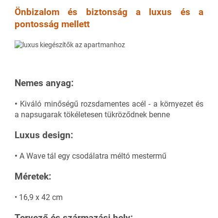
Önbizalom és biztonság a luxus és a
pontosság mellett
Nemes anyag:
•
Kiváló minőségű rozsdamentes acél - a környezet és
a napsugarak tökéletesen tükröződnek benne
Luxus design:
•
A Wave tál egy csodálatra méltó mestermű
Méretek:
• 16,9 x 42 cm
Tervező és származási hely: