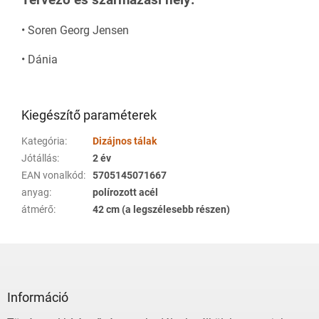
•
Soren Georg Jensen
•
Dánia
Kiegészítő paraméterek
Kategória
:
Dizájnos tálak
Jótállás
:
2 év
EAN vonalkód
:
5705145071667
anyag
:
polírozott acél
átmérő
:
42 cm (a legszélesebb részen)
L
á
b
l
Információ
é