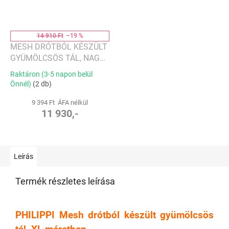
14 910 Ft
–19 %
MESH DRÓTBÓL KÉSZÜLT
GYÜMÖLCSÖS TÁL, NAGY -
PHILIPPI
Raktáron (3-5 napon belül
Önnél)
(2 db)
9 394 Ft ÁFA nélkül
11 930,-
Leírás
Termék részletes leírása
PHILIPPI Mesh drótból készült gyümölcsös