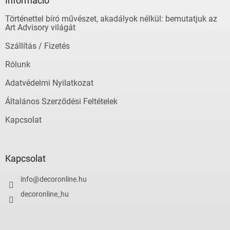
l
Információ
é
Történettel bíró művészet, akadályok nélkül: bemutatjuk az
c
Art Advisory világát
Szállítás / Fizetés
Rólunk
Adatvédelmi Nyilatkozat
Általános Szerződési Feltételek
Kapcsolat
Kapcsolat
info
@
decoronline.hu
decoronline_hu