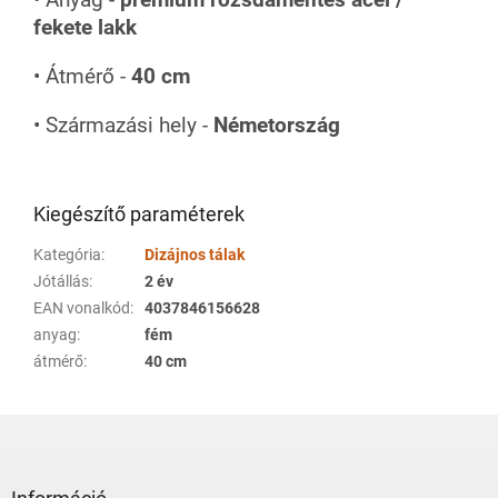
• Anyag -
prémium rozsdamentes acél /
fekete lakk
• Átmérő -
40 cm
• Származási hely -
Németország
Kiegészítő paraméterek
Kategória
:
Dizájnos tálak
Jótállás
:
2 év
EAN vonalkód
:
4037846156628
anyag
:
fém
átmérő
:
40 cm
L
á
b