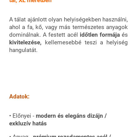
tál, XL méretben
A tálat ajánlott olyan helyiségekben használni,
ahol a fa, kő, vagy más természetes anyagok
dominálnak. A festett acél
időtlen formája
és
kivitelezése,
kellemesebbé teszi a helyiség
hangulatát.
Adatok:
• Előnyei -
modern és elegáns dizájn
/
exkluzív hatás