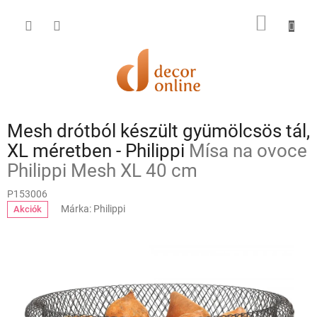
Ugrás
a
KOSÁR
fő
tartalomhoz
Mesh drótból készült gyümölcsös tál,
XL méretben - Philippi
Mísa na ovoce
Philippi Mesh XL 40 cm
P153006
Márka:
Philippi
Akciók