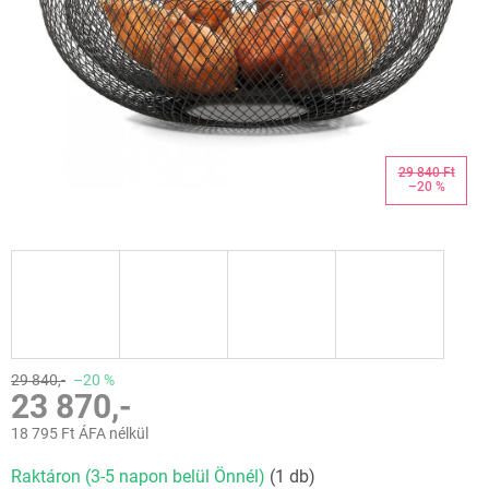
29 840 Ft
–20 %
29 840,-
–20 %
23 870,-
18 795 Ft ÁFA nélkül
Egységár:
Raktáron (3-5 napon belül Önnél)
(1 db)