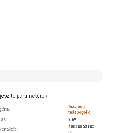
gészítő paraméterek
Dizájnos
gória
:
teásbögrék
llás
:
2 év
40036862185
vonalkód
:
81