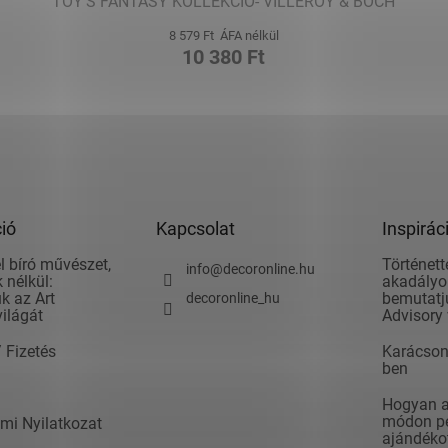
TOY'S FANTASY KOLLEKCIÓ- VILLEROY & BOCH
8 579 Ft ÁFA nélkül
10 380 Ft
ió
Kapcsolat
Inspirác
l bíró művészet,
Történett
info
@
decoronline.hu
 nélkül:
akadályok
k az Art
bemutatju
decoronline_hu
világát
Advisory 
/ Fizetés
Karácson
ben
Hogyan ad
módon pé
mi Nyilatkozat
ajándéko