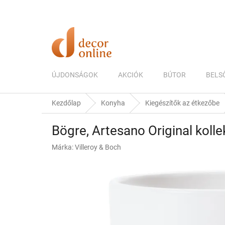
Ugrás
a
fő
tartalomhoz
ÚJDONSÁGOK
AKCIÓK
BÚTOR
BELS
Kezdőlap
Konyha
Kiegészítők az étkezőbe
Bögre, Artesano Original kolle
Márka:
Villeroy & Boch