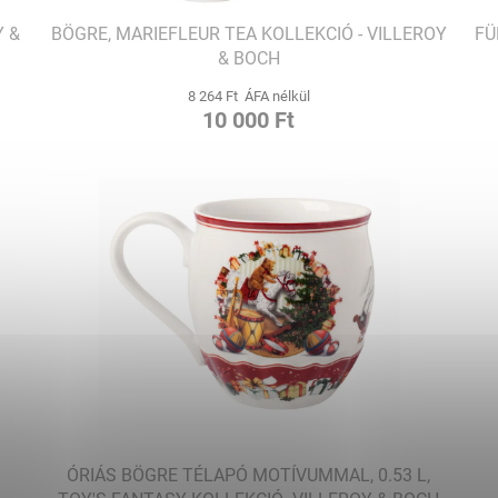
Y &
BÖGRE, MARIEFLEUR TEA KOLLEKCIÓ - VILLEROY
FÜ
& BOCH
8 264 Ft ÁFA nélkül
10 000 Ft
ÓRIÁS BÖGRE TÉLAPÓ MOTÍVUMMAL, 0.53 L,