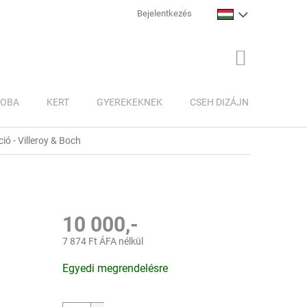
Bejelentkezés
KOSÁR
ZOBA
KERT
GYEREKEKNEK
CSEH DIZÁJN
INSPI
ió - Villeroy & Boch
10 000,-
7 874 Ft ÁFA nélkül
Egységár:
Egyedi megrendelésre