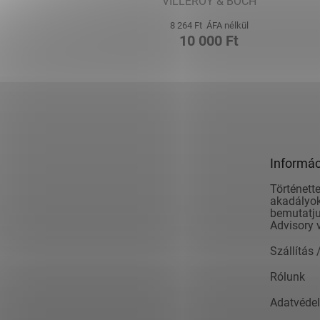
VILLEROY & BOCH
8 264 Ft ÁFA nélkül
10 000 Ft
L
á
b
l
é
Informác
c
Történette
akadályok
bemutatju
Advisory 
Szállítás 
Rólunk
Adatvédel