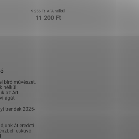
9 256 Ft ÁFA nélkül
11 200 Ft
ió
el bíró művészet,
 nélkül:
k az Art
világát
yi trendek 2025-
junk át eredeti
nzbeli esküvői
t