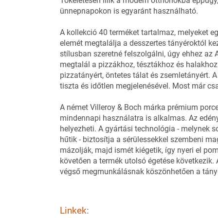
Tökéletesen illik a modern otthonokba éppúgy
ünnepnapokon is egyaránt használható.
A kollekció 40 terméket tartalmaz, melyeket e
elemét megtalálja a desszertes tányéroktól kez
stílusban szeretné felszolgálni, úgy ehhez az
megtalál a pizzákhoz, tésztákhoz és halakhoz 
pizzatányért, öntetes tálat és zsemletányért. A
tiszta és időtlen megjelenésével. Most már csa
A német Villeroy & Boch márka prémium por
mindennapi használatra is alkalmas. Az edé
helyezheti. A gyártási technológia - melynek 
hűtik - biztosítja a sérülessekkel szembeni m
mázolják, majd ismét kiégetik, így nyeri el pom
követően a termék utolsó égetése következik. 
végső megmunkálásnak köszönhetően a tányér
Linkek: