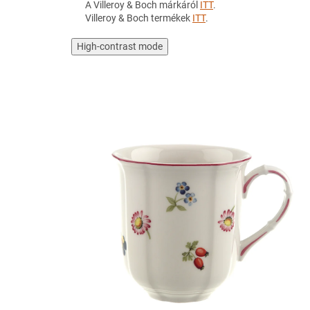
A Villeroy & Boch márkáról
ITT
.
Villeroy & Boch termékek
ITT
.
High-contrast mode