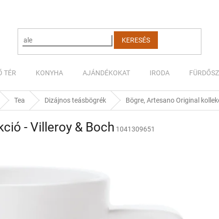
KERESÉS
Ő TÉR
KONYHA
AJÁNDÉKOKAT
IRODA
FÜRDŐS
Tea
Dizájnos teásbögrék
Bögre, Artesano Original kollekc
kció - Villeroy & Boch
1041309651