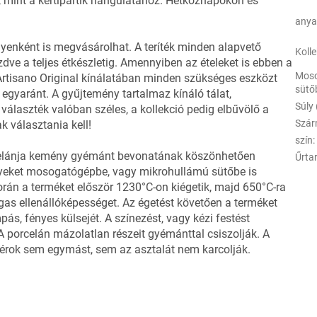
, mint a kertipartik hangulatához. Hétköznapokon és
any
gyenként is megvásárolhat. A teríték minden alapvető
Kolle
dve a teljes étkészletig. Amennyiben az ételeket is ebben a
Moso
 Artisano Original kínálatában minden szükséges eszközt
sütő
egyaránt. A gyűjtemény tartalmaz kínáló tálat,
Súly 
 választék valóban széles, a kollekció pedig elbűvölő a
Szár
k választania kell!
szín
:
celánja kemény gyémánt bevonatának köszönhetően
Űrta
nyeket mosogatógépbe, vagy mikrohullámú sütőbe is
során a terméket először 1230°C-on kiégetik, majd 650°C-ra
agas ellenállóképességet. Az égetést követően a terméket
pás, fényes külsejét. A színezést, vagy kézi festést
A porcelán mázolatlan részeit gyémánttal csiszolják. A
ok sem egymást, sem az asztalát nem karcolják.