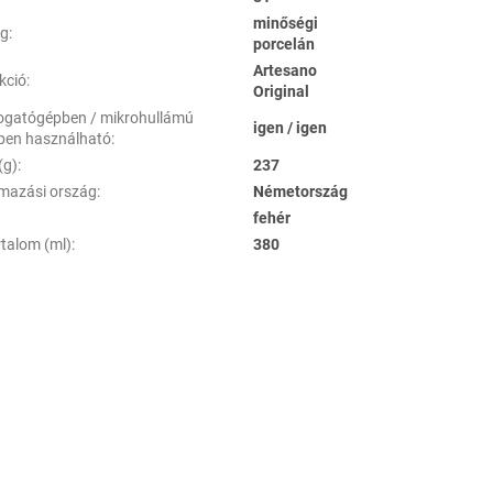
minőségi
ag
:
porcelán
Artesano
kció
:
Original
gatógépben / mikrohullámú
igen / igen
ben használható
:
(g)
:
237
mazási ország
:
Németország
fehér
rtalom (ml)
:
380