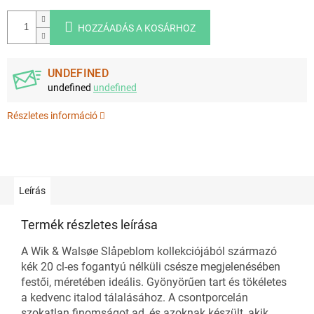
HOZZÁADÁS A KOSÁRHOZ
UNDEFINED
undefined
undefined
Részletes információ
Leírás
Termék részletes leírása
A Wik & Walsøe Slåpeblom kollekciójából származó
kék 20 cl-es fogantyú nélküli csésze megjelenésében
festői, méretében ideális. Gyönyörűen tart és tökéletes
a kedvenc italod tálalásához. A csontporcelán
szokatlan finomságot ad, és azoknak készült, akik