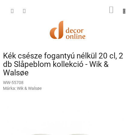
Ugrás
a
KOSÁR
fő
tartalomhoz
Kék csésze fogantyú nélkül 20 cl, 2
db Slåpeblom kollekció - Wik &
Walsøe
WW-55708
Márka:
Wik & Walsøe