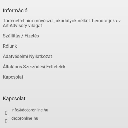
b
l
Információ
é
Történettel bíró művészet, akadályok nélkül: bemutatjuk az
c
Art Advisory világát
Szállítás / Fizetés
Rólunk
Adatvédelmi Nyilatkozat
Általános Szerződési Feltételek
Kapcsolat
Kapcsolat
info
@
decoronline.hu
decoronline_hu