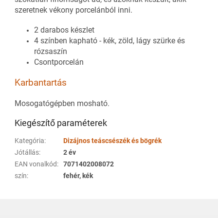
szeretnek vékony porcelánból inni.
2 darabos készlet
4 színben kapható - kék, zöld, lágy szürke és
rózsaszín
Csontporcelán
Karbantartás
Mosogatógépben mosható.
Kiegészítő paraméterek
Kategória
:
Dizájnos teáscsészék és bögrék
Jótállás
:
2 év
EAN vonalkód
:
7071402008072
szín
:
fehér, kék
L
á