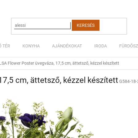
KERESÉS
Ő TÉR
KONYHA
AJÁNDÉKOKAT
IRODA
FÜRDŐS
LSA Flower Poster üvegváza, 17,5 cm, ättetsző, kézzel készített
7,5 cm, ättetsző, kézzel készített
G584-18-