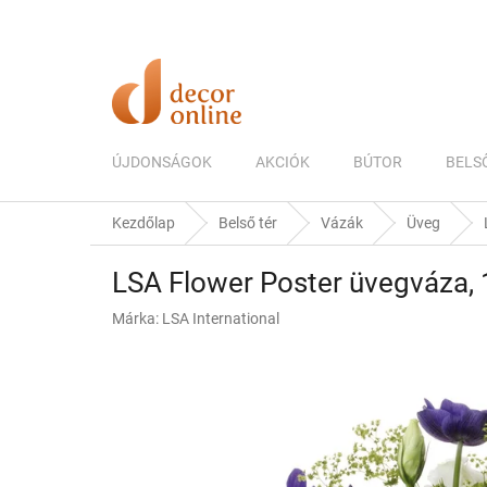
Ugrás
a
fő
tartalomhoz
ÚJDONSÁGOK
AKCIÓK
BÚTOR
BELS
Kezdőlap
Belső tér
Vázák
Üveg
LSA Flower Poster üvegváza, 1
Márka:
LSA International