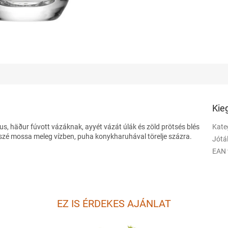
Kie
s, häður fúvott vázáknak, ayyét vázát úlák és zöld prötsés blés
Kate
ászé mossa meleg vízben, puha konykharuhával törelje százra.
Jótá
EAN 
EZ IS ÉRDEKES AJÁNLAT