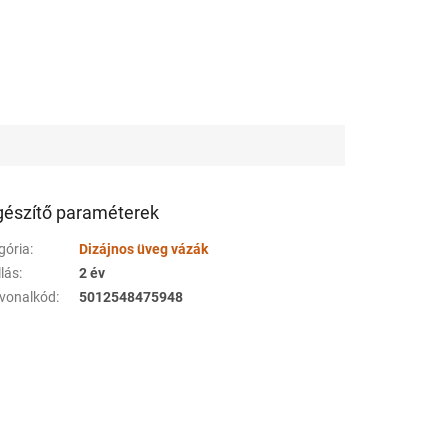
gészítő paraméterek
gória
:
Dizájnos üveg vázák
llás
:
2 év
vonalkód
:
5012548475948