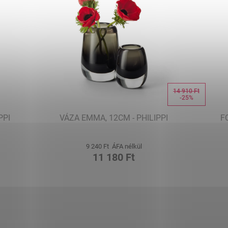
14 910 Ft
-25%
PPI
VÁZA EMMA, 12CM - PHILIPPI
F
9 240 Ft ÁFA nélkül
11 180 Ft