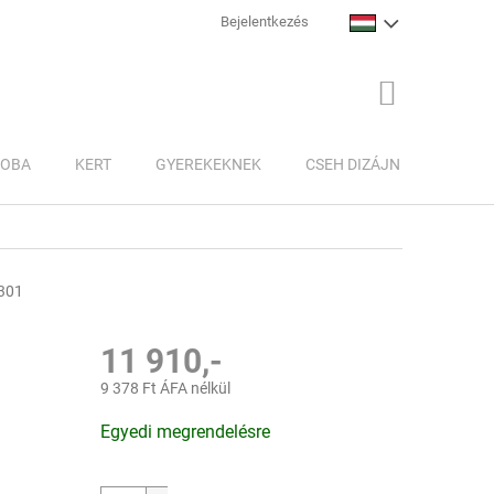
Bejelentkezés
KOSÁR
ZOBA
KERT
GYEREKEKNEK
CSEH DIZÁJN
INSPI
301
11 910,-
9 378 Ft ÁFA nélkül
Egységár:
Egyedi megrendelésre