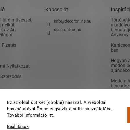
ió
Kapcsolat
Inspirác
l bíró művészet,
Történett
info
@
decoronline.hu
 nélkül:
akadályok
k az Art
bemutatju
decoronline_hu
világát
Advisory 
/ Fizetés
Karácson
ben
Hogyan ad
módon pé
mi Nyilatkozat
ajándéko
 Szerződési
Modern h
berendezé
valók
t
7 lépés a 
Ez az oldal sütiket (cookie) használ. A weboldal
rendezés
használatával Ön beleegyezik a sütik használatába.
További információ
itt
.
Beállítások
a.