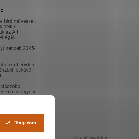
ió
el bíró művészet,
 nélkül:
k az Art
világát
yi trendek 2025-
junk át eredeti
nzbeli esküvői
t
álószoba
se és az ügyelni
kert
éhez
Elfogadom
Shoptet készítette