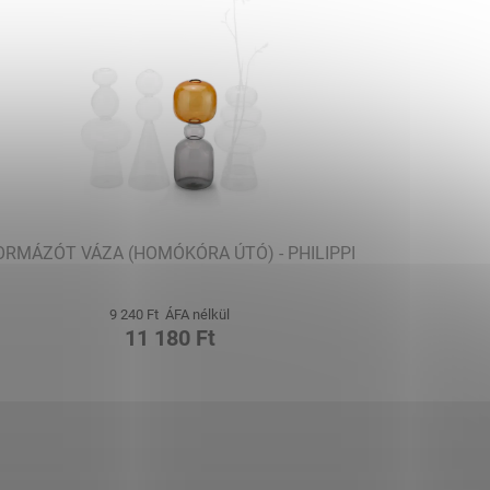
ORMÁZÓT VÁZA (HOMÓKÓRA ÚTÓ) - PHILIPPI
9 240 Ft ÁFA nélkül
11 180 Ft