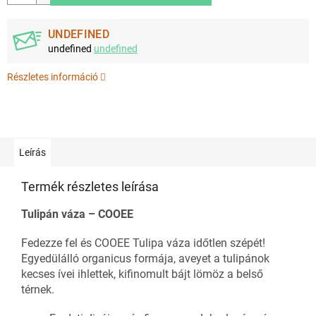
UNDEFINED
undefined
undefined
Részletes információ
Leírás
Termék részletes leírása
Tulipán váza – COOEE
Fedezze fel és COOEE Tulipa váza időtlen szépét!
Egyedülálló organicus formája, aveyet a tulipánok
kecses ívei ihlettek, kifinomult bájt lömöz a belső
térnek.