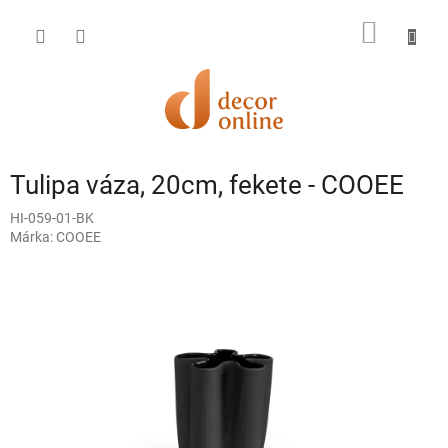
Ugrás
a
KOSÁR
fő
tartalomhoz
Tulipa váza, 20cm, fekete - COOEE
HI-059-01-BK
Márka:
COOEE