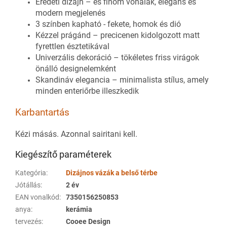
Eredeti dizájn – és finom vonalak, elegáns és
modern megjelenés
3 színben kapható - fekete, homok és dió
Kézzel prágánd – precicenen kidolgozott matt
fyrettlen észtetikával
Univerzális dekoráció – tökéletes friss virágok
önálló designelemként
Skandináv elegancia – minimalista stílus, amely
minden enteriőrbe illeszkedik
Karbantartás
Kézi másás. Azonnal sairitani kell.
Kiegészítő paraméterek
Kategória
:
Dizájnos vázák a belső térbe
Jótállás
:
2 év
EAN vonalkód
:
7350156250853
anya
:
kerámia
tervezés
:
Cooee Design