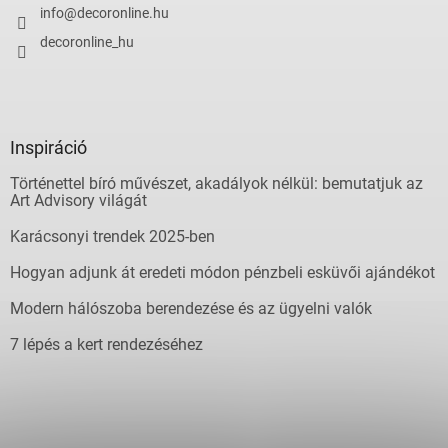
info
@
decoronline.hu
decoronline_hu
Inspiráció
Történettel bíró művészet, akadályok nélkül: bemutatjuk az
Art Advisory világát
Karácsonyi trendek 2025-ben
Hogyan adjunk át eredeti módon pénzbeli esküvői ajándékot
Modern hálószoba berendezése és az ügyelni valók
7 lépés a kert rendezéséhez