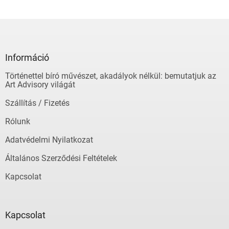
L
á
b
l
Információ
é
Történettel bíró művészet, akadályok nélkül: bemutatjuk az
c
Art Advisory világát
Szállítás / Fizetés
Rólunk
Adatvédelmi Nyilatkozat
Általános Szerződési Feltételek
Kapcsolat
Kapcsolat