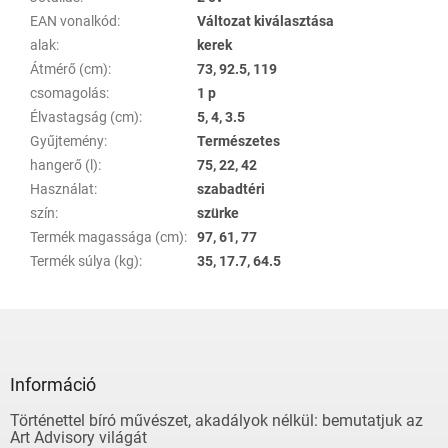
EAN vonalkód
:
Változat kiválasztása
alak
:
kerek
Átmérő (cm)
:
73, 92.5, 119
csomagolás
:
1 p
Élvastagság (cm)
:
5, 4, 3.5
Gyűjtemény
:
Természetes
hangerő (l)
:
75, 22, 42
Használat
:
szabadtéri
szín
:
szürke
Termék magassága (cm)
:
97, 61, 77
Termék súlya (kg)
:
35, 17.7, 64.5
L
á
b
l
Információ
é
Történettel bíró művészet, akadályok nélkül: bemutatjuk az
c
Art Advisory világát