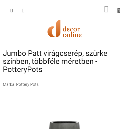
Ugrás
a
KOSÁR
fő
tartalomhoz
Jumbo Patt virágcserép, szürke
színben, többféle méretben -
PotteryPots
Márka:
Pottery Pots