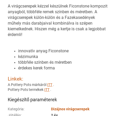
A virágcserepek kézzel készülnek Ficonstone kompozit
anyagból, többféle remek színben és méretben. A
virágcserepek külön-külön és a Fazekasedények
műhely más darabjaival kombinálva is szépen
kiemelkednek. Hiszen még a kertje is csak a legjobbat
érdemli!
innovatív anyag Ficonstone
kézimunka
többféle színben és méretben
érdekes kerek forma
Linkek:
A Pottery Pots márkáról
ITT
.
Pottery Pots termékek
ITT
.
Kiegészítő paraméterek
Kategória
:
Dizájnos virágcserepek
Jótállás
:
2 év