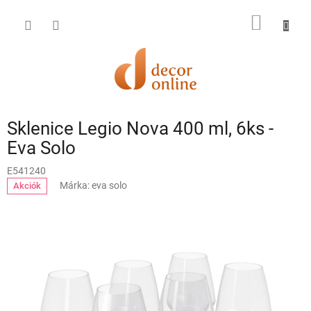
Ugrás
a
KOSÁR
fő
tartalomhoz
Sklenice Legio Nova 400 ml, 6ks -
Eva Solo
E541240
Márka:
eva solo
Akciók