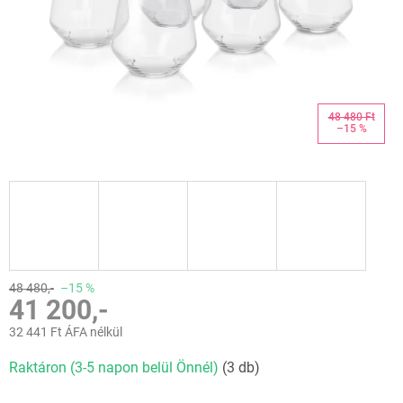
48 480 Ft
–15 %
48 480,-
–15 %
41 200,-
32 441 Ft ÁFA nélkül
Egységár:
Raktáron (3-5 napon belül Önnél)
(3 db)