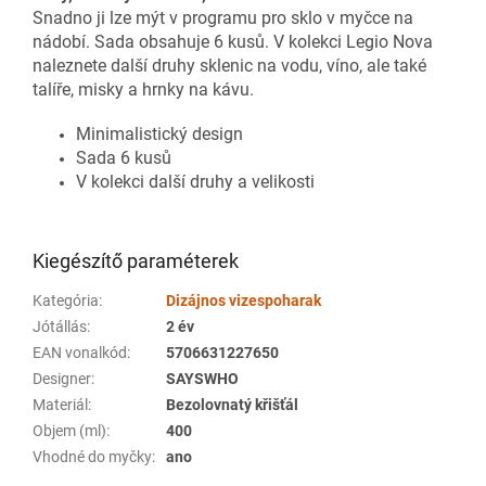
Snadno ji lze mýt v programu pro sklo v myčce na
nádobí. Sada obsahuje 6 kusů. V kolekci Legio Nova
naleznete další druhy sklenic na vodu, víno, ale také
talíře, misky a hrnky na kávu.
Minimalistický design
Sada 6 kusů
V kolekci další druhy a velikosti
Kiegészítő paraméterek
Kategória
:
Dizájnos vizespoharak
Jótállás
:
2 év
EAN vonalkód
:
5706631227650
Designer
:
SAYSWHO
Materiál
:
Bezolovnatý křišťál
Objem (ml)
:
400
Vhodné do myčky
:
ano