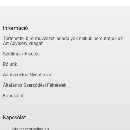
L
á
b
l
Információ
é
Történettel bíró művészet, akadályok nélkül: bemutatjuk az
c
Art Advisory világát
Szállítás / Fizetés
Rólunk
Adatvédelmi Nyilatkozat
Általános Szerződési Feltételek
Kapcsolat
Kapcsolat
info
@
decoronline.hu