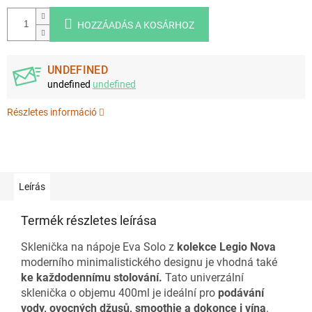
HOZZÁADÁS A KOSÁRHOZ
UNDEFINED
undefined
undefined
Részletes információ
Leírás
Termék részletes leírása
Sklenička na nápoje Eva Solo z
kolekce Legio Nova
moderního minimalistického designu je vhodná také
ke každodennímu stolování.
Tato univerzální
sklenička o objemu 400ml je ideální pro
podávání
vody, ovocných džusů, smoothie a dokonce i vína
.