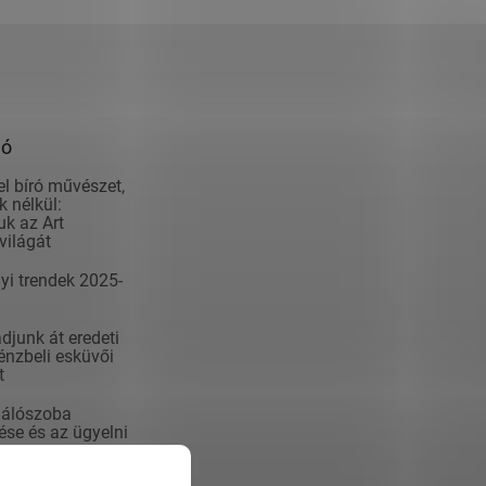
ió
el bíró művészet,
 nélkül:
k az Art
világát
yi trendek 2025-
junk át eredeti
nzbeli esküvői
t
álószoba
se és az ügyelni