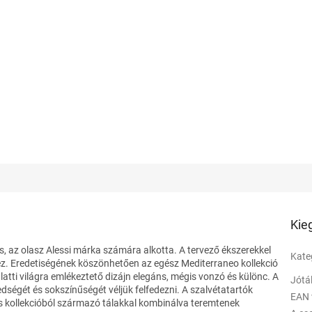
Kie
s, az olasz Alessi márka számára alkotta. A tervező ékszerekkel
Kate
vez. Eredetiségének köszönhetően az egész Mediterraneo kollekció
alatti világra emlékeztető dizájn elegáns, mégis vonzó és különc. A
Jótá
edségét és sokszínűségét véljük felfedezni. A szalvétatartók
EAN 
 kollekcióból származó tálakkal kombinálva teremtenek