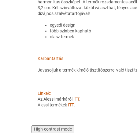
harmonikus összképet. A termék rozsdamentes acélb
3,2 cm. Két színváltozat közül választhat, fényes acé
dizájnos szalvétatartójával!
egyedi design
több színben kapható
olasz termék
Karbantartás
Javasoljuk a termék kímélő tisztítószerrel való tisztít
Linkek:
Az Alessi márkáról
ITT
.
Alessi termékek
ITT
.
High-contrast mode