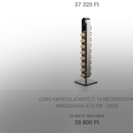
37 320 Ft
CURO KAPSZULATARTÓ, F. 18 NESPRESSO®
MAGASSÁGA 37,5 CM - ZACK
23 802 Ft ÁFA nélkül
28 800 Ft