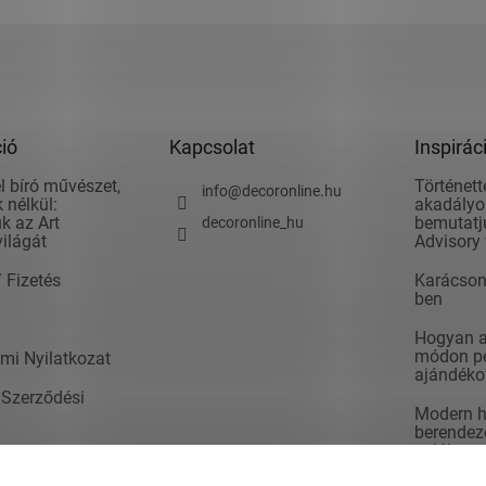
ió
Kapcsolat
Inspirác
l bíró művészet,
Történett
info
@
decoronline.hu
 nélkül:
akadályok
k az Art
bemutatju
decoronline_hu
világát
Advisory 
/ Fizetés
Karácson
ben
Hogyan ad
módon pé
mi Nyilatkozat
ajándéko
 Szerződési
Modern h
berendezé
valók
t