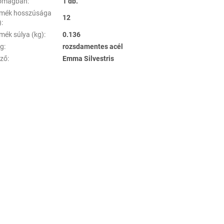
somagban
:
1 db.
rmék hosszúsága
12
)
:
rmék súlya (kg)
:
0.136
ag
:
rozsdamentes acél
ező
:
Emma Silvestris