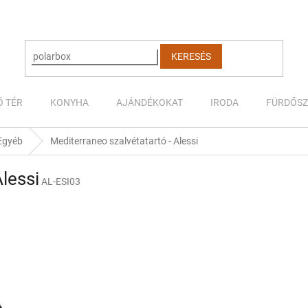
KERESÉS
Ő TÉR
KONYHA
AJÁNDÉKOKAT
IRODA
FÜRDŐS
Egyéb
Mediterraneo szalvétatartó - Alessi
lessi
AL-ESI03