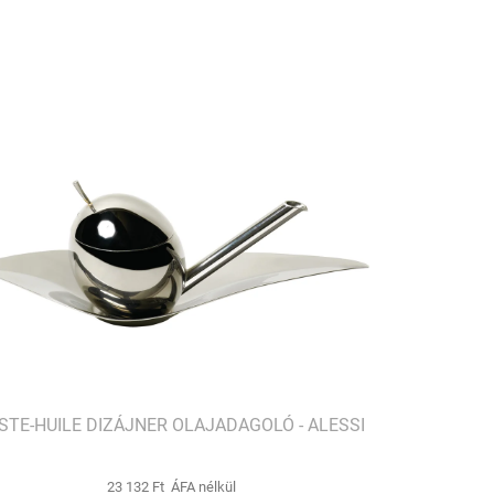
STE-HUILE DIZÁJNER OLAJADAGOLÓ - ALESSI
23 132 Ft ÁFA nélkül