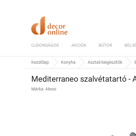
Ugrás
a
fő
tartalomhoz
ÚJDONSÁGOK
AKCIÓK
BÚTOR
BELS
Kezdőlap
Konyha
Asztali kiegészítők
Mediterraneo szalvétatartó - A
Márka:
Alessi