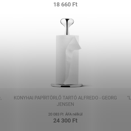
18 660 Ft
,
KONYHAI PAPÍRTÖRLŐ TARTÓ ALFREDO - GEORG
"
JENSEN
20 083 Ft ÁFA nélkül
24 300 Ft