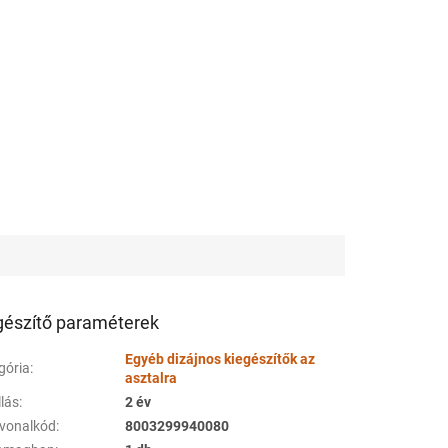
gészítő paraméterek
Egyéb dizájnos kiegészítők az
gória
:
asztalra
llás
:
2 év
vonalkód
:
8003299940080