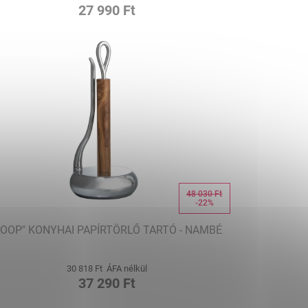
27 990 Ft
48 030 Ft
-22%
LOOP" KONYHAI PAPÍRTÖRLŐ TARTÓ - NAMBÉ
30 818 Ft ÁFA nélkül
37 290 Ft