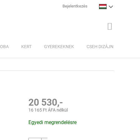
Bejelentkezés
KOSÁR
ZOBA
KERT
GYEREKEKNEK
CSEH DIZÁJN
INSPI
20 530,-
16 165 Ft ÁFA nélkül
Egységár:
Egyedi megrendelésre