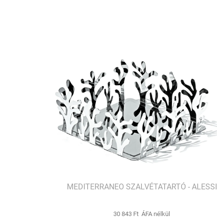
MEDITERRANEO SZALVÉTATARTÓ - ALESSI
30 843 Ft ÁFA nélkül