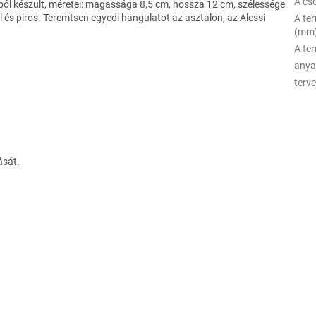
A c
ól készült, méretei: magassága 8,5 cm, hossza 12 cm, szélessége
l és piros. Teremtsen egyedi hangulatot az asztalon, az Alessi
A te
(mm
A te
any
terv
ását.