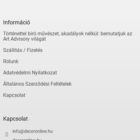
L
á
b
l
Információ
é
Történettel bíró művészet, akadályok nélkül: bemutatjuk az
c
Art Advisory világát
Szállítás / Fizetés
Rólunk
Adatvédelmi Nyilatkozat
Általános Szerződési Feltételek
Kapcsolat
Kapcsolat
info
@
decoronline.hu