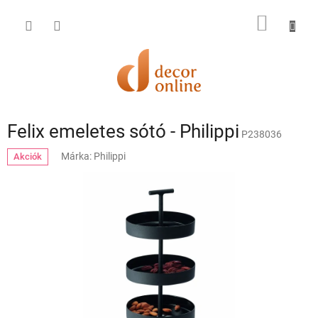
Ugrás
a
KOSÁR
fő
tartalomhoz
Felix emeletes sótó - Philippi
P238036
Márka:
Philippi
Akciók