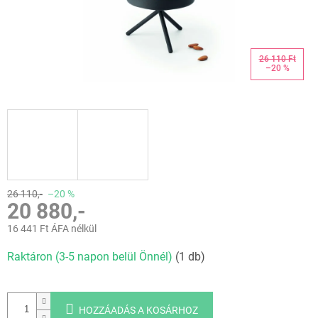
26 110 Ft
–20 %
26 110,-
–20 %
20 880,-
16 441 Ft ÁFA nélkül
Egységár:
Raktáron (3-5 napon belül Önnél)
(1 db)
HOZZÁADÁS A KOSÁRHOZ