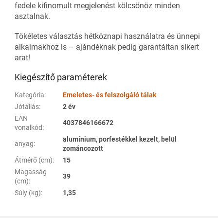
fedele kifinomult megjelenést kölcsönöz minden
asztalnak.
Tökéletes választás hétköznapi használatra és ünnepi
alkalmakhoz is – ajándéknak pedig garantáltan sikert
arat!
Kiegészítő paraméterek
Kategória
:
Emeletes- és felszolgáló tálak
Jótállás
:
2 év
EAN
4037846166672
vonalkód
:
alumínium, porfestékkel kezelt, belül
anyag
:
zománcozott
Átmérő (cm)
:
15
Magasság
39
(cm)
:
Súly (kg)
:
1,35