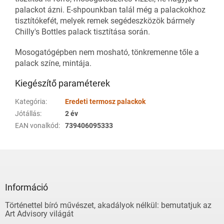
palackot ázni. E-shpounkban talál még a palackokhoz
tisztítókefét, melyek remek segédeszközök bármely
Chilly's Bottles palack tisztítása során.
Mosogatógépben nem mosható, tönkremenne tőle a
palack színe, mintája.
Kiegészítő paraméterek
Kategória
:
Eredeti termosz palackok
Jótállás
:
2 év
EAN vonalkód
:
739406095333
L
á
b
l
Információ
é
Történettel bíró művészet, akadályok nélkül: bemutatjuk az
c
Art Advisory világát