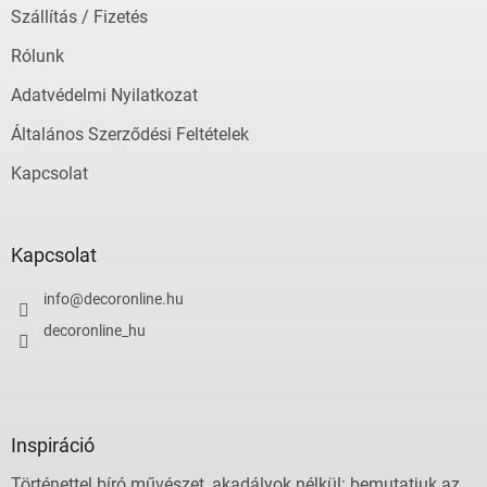
Szállítás / Fizetés
Rólunk
Adatvédelmi Nyilatkozat
Általános Szerződési Feltételek
Kapcsolat
Kapcsolat
info
@
decoronline.hu
decoronline_hu
Inspiráció
Történettel bíró művészet, akadályok nélkül: bemutatjuk az