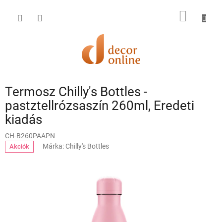
Ugrás
a
KOSÁR
fő
tartalomhoz
Termosz Chilly's Bottles -
pastztellrózsaszín 260ml, Eredeti
kiadás
CH-B260PAAPN
Márka:
Chilly's Bottles
Akciók