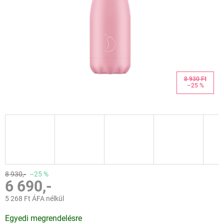
8 930 Ft
–25 %
8 930,-
–25 %
6 690,-
5 268 Ft ÁFA nélkül
Egységár:
Egyedi megrendelésre