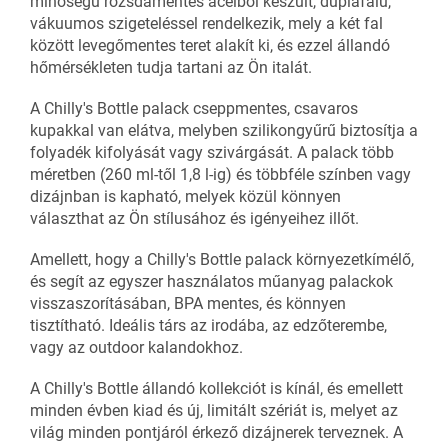
minőségű rozsdamentes acélból készült, duplafalú,
vákuumos szigeteléssel rendelkezik, mely a két fal
között levegőmentes teret alakít ki, és ezzel állandó
hőmérsékleten tudja tartani az Ön italát.
A Chilly's Bottle palack cseppmentes, csavaros
kupakkal van elátva, melyben szilikongyűrű biztosítja a
folyadék kifolyását vagy szivárgását. A palack több
méretben (260 ml-től 1,8 l-ig) és többféle színben vagy
dizájnban is kapható, melyek közül könnyen
választhat az Ön stílusához és igényeihez illőt.
Amellett, hogy a Chilly's Bottle palack környezetkímélő,
és segít az egyszer használatos műanyag palackok
visszaszorításában, BPA mentes, és könnyen
tisztítható. Ideális társ az irodába, az edzőterembe,
vagy az outdoor kalandokhoz.
A Chilly's Bottle állandó kollekciót is kínál, és emellett
minden évben kiad és új, limitált szériát is, melyet az
világ minden pontjáról érkező dizájnerek terveznek. A