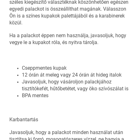
széles kiegészítő választéknak köszönhetően egészen
egyedi palackot is összeállíthat magának. Válasszon
Ön is a színes kupakok palettájából és a karabinerek
közül.
Ha a palackot éppen nem használja, javasoljuk, hogy
vegye le a kupakot róla, és nyitva tárolja.
Cseppmentes kupak
12 órán át meleg vagy 24 órán át hideg italok
Javasoljuk, hogy vásároljon palackjához
tisztítókefét, hűtőbetétet, vagy öko szívószálat is
BPA mentes
Karbantartás
Javasoljuk, hogy a palackot minden használat után
tisztítsa ki forró, mosogatószeres vízzel, ne hagyja a