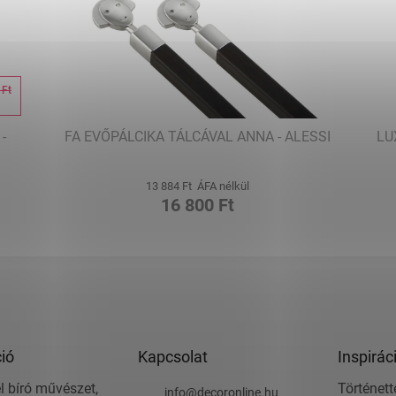
 Ft
%
-
FA EVŐPÁLCIKA TÁLCÁVAL ANNA - ALESSI
LU
13 884 Ft ÁFA nélkül
16 800 Ft
ió
Kapcsolat
Inspirác
l bíró művészet,
Történett
info
@
decoronline.hu