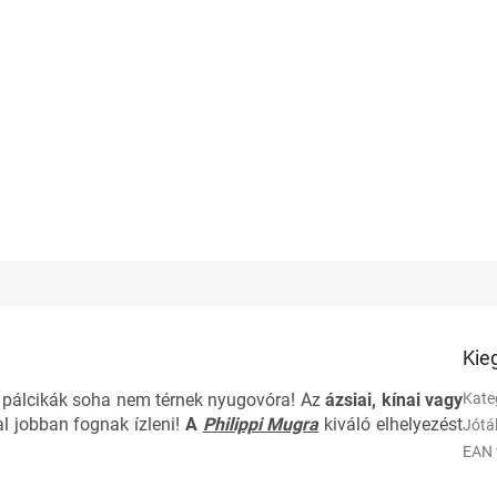
Kie
pálcikák soha nem térnek nyugovóra! Az
ázsiai, kínai vagy
Kate
al jobban fognak ízleni!
A
Philippi Mugra
kiváló elhelyezést
Jótá
EAN 