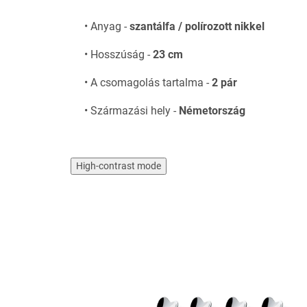
• Anyag -
szantálfa / polírozott nikkel
• Hosszúság -
23 cm
• A csomagolás tartalma -
2 pár
• Származási hely -
Németország
High-contrast mode