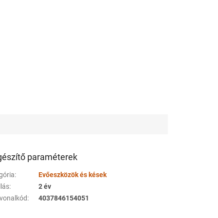
gészítő paraméterek
gória
:
Evőeszközök és kések
llás
:
2 év
vonalkód
:
4037846154051