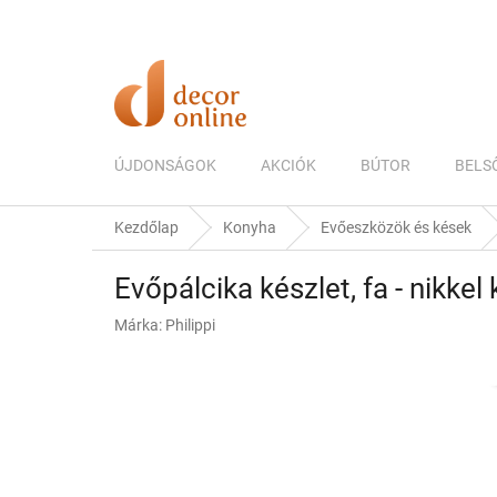
Ugrás
a
fő
tartalomhoz
ÚJDONSÁGOK
AKCIÓK
BÚTOR
BELS
Kezdőlap
Konyha
Evőeszközök és kések
Evőpálcika készlet, fa - nikkel 
Márka:
Philippi