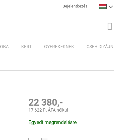
Bejelentkezés
KOSÁR
ZOBA
KERT
GYEREKEKNEK
CSEH DIZÁJN
INSPI
22 380,-
17 622 Ft ÁFA nélkül
Egységár:
Egyedi megrendelésre