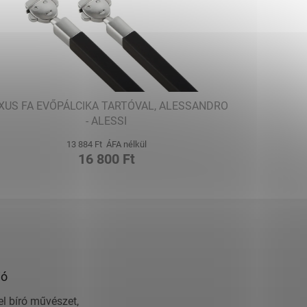
XUS FA EVŐPÁLCIKA TARTÓVAL, ALESSANDRO
- ALESSI
13 884 Ft ÁFA nélkül
16 800 Ft
ió
el bíró művészet,