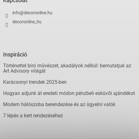
Kapcsolat
info
@
decoronline.hu
decoronline_hu
Inspiráció
Történettel bíró művészet, akadályok nélkül: bemutatjuk az
Art Advisory világát
Karácsonyi trendek 2025-ben
Hogyan adjunk át eredeti módon pénzbeli esküvői ajándékot
Modern hálószoba berendezése és az ügyelni valók
7 lépés a kert rendezéséhez