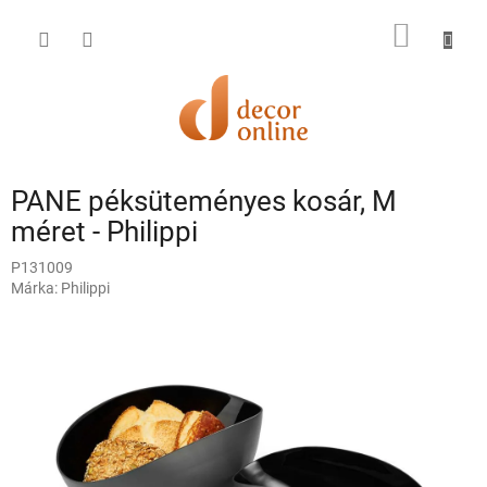
Ugrás
a
KOSÁR
fő
tartalomhoz
PANE péksüteményes kosár, M
méret - Philippi
P131009
Márka:
Philippi