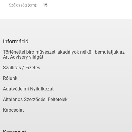
Szélesség (cm)
:
15
L
á
b
l
Információ
é
Történettel bíró művészet, akadályok nélkül: bemutatjuk az
c
Art Advisory világát
Szállítás / Fizetés
Rólunk
Adatvédelmi Nyilatkozat
Általános Szerződési Feltételek
Kapcsolat