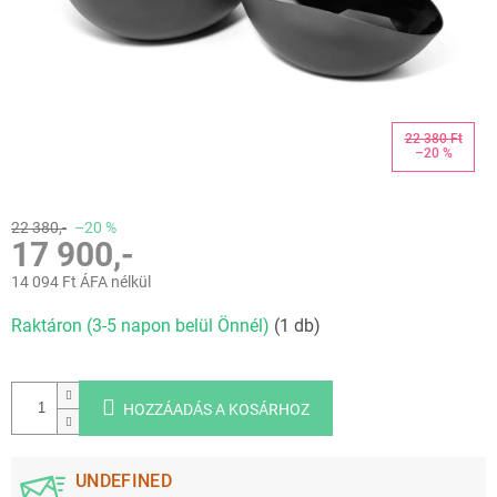
22 380 Ft
–20 %
22 380,-
–20 %
17 900,-
14 094 Ft ÁFA nélkül
Egységár:
Raktáron (3-5 napon belül Önnél)
(1 db)
HOZZÁADÁS A KOSÁRHOZ
UNDEFINED