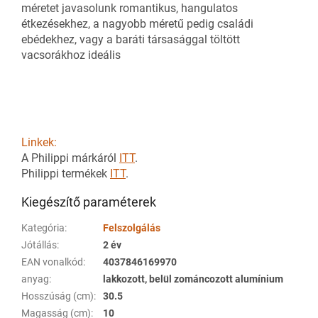
méretet javasolunk romantikus, hangulatos
étkezésekhez, a nagyobb méretű pedig családi
ebédekhez, vagy a baráti társasággal töltött
vacsorákhoz ideális
Linkek:
A Philippi márkáról
ITT
.
Philippi termékek
ITT
.
Kiegészítő paraméterek
Kategória
:
Felszolgálás
Jótállás
:
2 év
EAN vonalkód
:
4037846169970
anyag
:
lakkozott, belül zománcozott alumínium
Hosszúság (cm)
:
30.5
Magasság (cm)
:
10