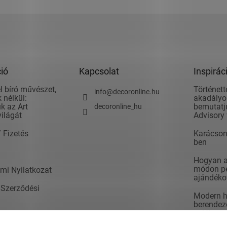
ió
Kapcsolat
Inspirác
l bíró művészet,
Történett
info
@
decoronline.hu
 nélkül:
akadályok
k az Art
bemutatju
decoronline_hu
világát
Advisory 
/ Fizetés
Karácson
ben
Hogyan ad
módon pé
mi Nyilatkozat
ajándéko
 Szerződési
Modern h
berendezé
valók
t