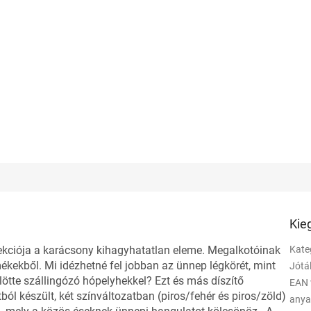
Kie
lekciója a karácsony kihagyhatatlan eleme. Megalkotóinak
Kate
ékekből. Mi idézhetné fel jobban az ünnep légkörét, mint
Jótá
lötte szállingózó hópelyhekkel? Ezt és más díszítő
EAN 
ól készült, két színváltozatban (piros/fehér és piros/zöld)
any