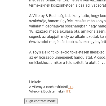
megvásárolható terítőn, illetve a kenyérzsák
termékeknek köszönhetően a családi vacsorát e
A Villeroy & Boch cég bebízonyította, hogy k
szakértője, hanem ügyfelei részére más konyha
vállalat filozófiájával összhangban nagy hangs
18. századi megalakulása óta, amikor a zseniá
cégnek az alapjait, mely az alkalmazottak k
évszázadot megélt és több százezer gyönyörű b
A Toy’s Delight kollekció tökéletesen illeszked
az év legszebb ünnepének hangulatát. A csodál
emlékekhez, amikor a feldíszített fa alatt ál
Linkek:
A Villeroy & Boch márkáról
ITT
.
Villeroy & Boch termékek
ITT
.
High-contrast mode