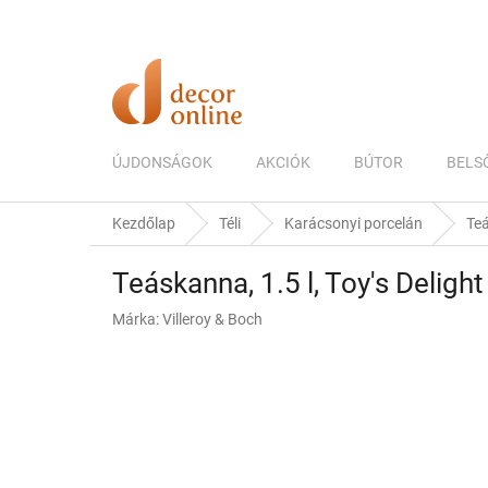
Ugrás
a
fő
tartalomhoz
ÚJDONSÁGOK
AKCIÓK
BÚTOR
BELS
Kezdőlap
Téli
Karácsonyi porcelán
Teá
Teáskanna, 1.5 l, Toy's Delight
Márka:
Villeroy & Boch