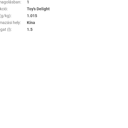
magolásban
:
1
kció
:
Toy's Delight
(g/kg)
:
1.015
mazási hely
:
Kína
gat (l)
:
1.5