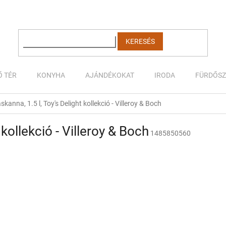
KERESÉS
Ő TÉR
KONYHA
AJÁNDÉKOKAT
IRODA
FÜRDŐS
skanna, 1.5 l, Toy's Delight kollekció - Villeroy & Boch
 kollekció - Villeroy & Boch
1485850560