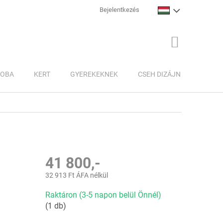
Bejelentkezés
KOSÁR
ZOBA
KERT
GYEREKEKNEK
CSEH DIZÁJN
INSPI
41 800,-
32 913 Ft ÁFA nélkül
Egységár:
Raktáron (3-5 napon belül Önnél)
(1 db)