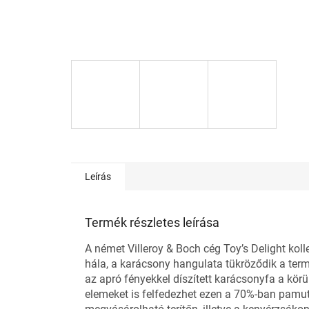
Leírás
Termék részletes leírása
A német Villeroy & Boch cég Toy’s Delight kol
hála, a karácsony hangulata tükröződik a term
az apró fényekkel díszített karácsonyfa a körü
elemeket is felfedezhet ezen a 70%-ban pamutb