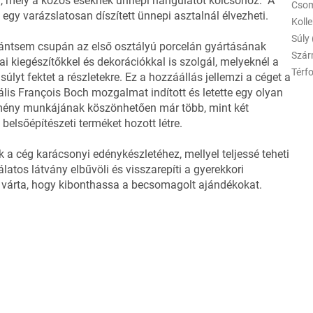
on, mely a közös éseknek ünnepi hangulatot kölcsönöz. A
Cso
gy varázslatosan díszített ünnepi asztalnál élvezheti.
Kolle
Súly 
orántsem csupán az első osztályú porcelán gyártásának
Szár
i kiegészítőkkel és dekorációkkal is szolgál, melyeknél a
Térfo
úlyt fektet a részletekre. Ez a hozzáállás jellemzi a céget a
lis François Boch mozgalmat indított és letette egy olyan
emény munkájának köszönhetően már több, mint két
elsőépítészeti terméket hozott létre.
ik a cég karácsonyi edénykészletéhez, mellyel teljessé teheti
atos látvány elbűvöli és visszarepíti a gyerekkori
lva várta, hogy kibonthassa a becsomagolt ajándékokat.