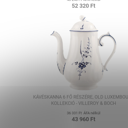
52 320 Ft
KÁVÉSKANNA 6 FŐ RÉSZÉRE, OLD LUXEMBO
KOLLEKCIÓ - VILLEROY & BOCH
36 331 Ft ÁFA nélkül
43 960 Ft