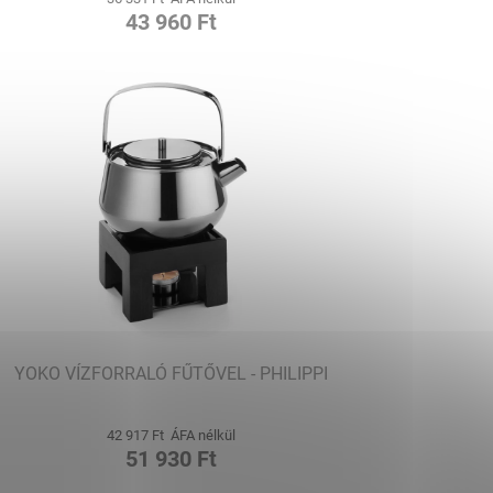
43 960 Ft
YOKO VÍZFORRALÓ FŰTŐVEL - PHILIPPI
42 917 Ft ÁFA nélkül
51 930 Ft