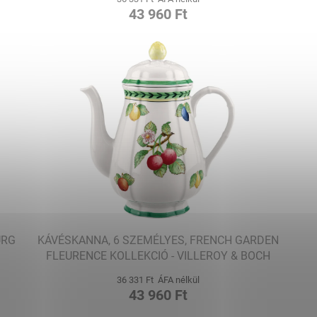
43 960 Ft
URG
KÁVÉSKANNA, 6 SZEMÉLYES, FRENCH GARDEN
FLEURENCE KOLLEKCIÓ - VILLEROY & BOCH
36 331 Ft ÁFA nélkül
43 960 Ft