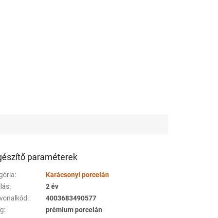
gészítő paraméterek
gória
:
Karácsonyi porcelán
llás
:
2 év
vonalkód
:
4003683490577
ag
:
prémium porcelán