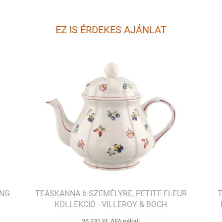
EZ IS ÉRDEKES AJÁNLAT
ING
TEÁSKANNA 6 SZEMÉLYRE, PETITE FLEUR
T
KOLLEKCIÓ - VILLEROY & BOCH
36 331 Ft ÁFA nélkül