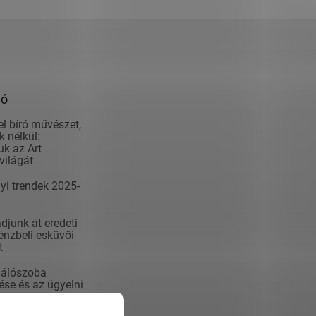
ió
el bíró művészet,
 nélkül:
k az Art
világát
yi trendek 2025-
junk át eredeti
nzbeli esküvői
t
álószoba
se és az ügyelni