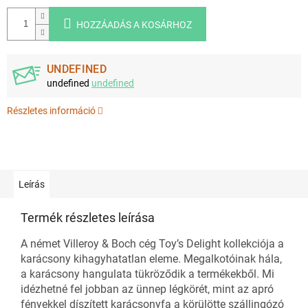
HOZZÁADÁS A KOSÁRHOZ
UNDEFINED
undefined
undefined
Részletes információ
Leírás
Termék részletes leírása
A német Villeroy & Boch cég Toy’s Delight kollekciója a
karácsony kihagyhatatlan eleme. Megalkotóinak hála,
a karácsony hangulata tükröződik a termékekből. Mi
idézhetné fel jobban az ünnep légkörét, mint az apró
fényekkel díszített karácsonyfa a körülötte szállingózó