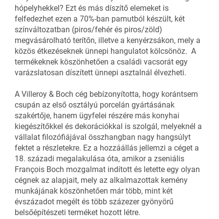
hópelyhekkel? Ezt és más díszítő elemeket is
felfedezhet ezen a 70%-ban pamutból készült, két
színváltozatban (piros/fehér és piros/zöld)
megvásárolható terítőn, illetve a kenyérzsákon, mely a
közös étkezéseknek ünnepi hangulatot kölcsönöz. A
termékeknek köszönhetően a családi vacsorát egy
varázslatosan díszített ünnepi asztalnál élvezheti.
A Villeroy & Boch cég bebízonyította, hogy korántsem
csupán az első osztályú porcelán gyártásának
szakértője, hanem ügyfelei részére más konyhai
kiegészítőkkel és dekorációkkal is szolgál, melyeknél a
vállalat filozófiájával összhangban nagy hangsúlyt
fektet a részletekre. Ez a hozzáállás jellemzi a céget a
18. századi megalakulása óta, amikor a zseniális
François Boch mozgalmat indított és letette egy olyan
cégnek az alapjait, mely az alkalmazottak kemény
munkájának köszönhetően már több, mint két
évszázadot megélt és több százezer gyönyörű
belsőépítészeti terméket hozott létre.