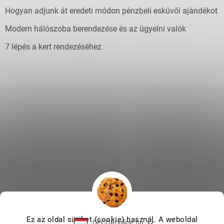
Hogyan adjunk át eredeti módon pénzbeli esküvői ajándékot
Modern hálószoba berendezése és az ügyelni valók
7 lépés a kert rendezéséhez
Ez az oldal sütiket (cookie) használ. A weboldal
DECORonline.hu