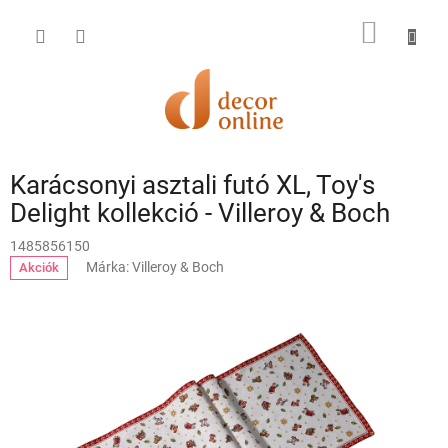
Ugrás
a
KOSÁR
fő
tartalomhoz
Karácsonyi asztali futó XL, Toy's
Delight kollekció - Villeroy & Boch
1485856150
Márka:
Villeroy & Boch
Akciók