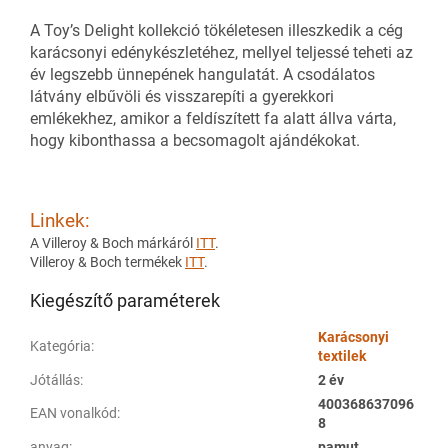
A Toy’s Delight kollekció tökéletesen illeszkedik a cég
karácsonyi edénykészletéhez, mellyel teljessé teheti az
év legszebb ünnepének hangulatát. A csodálatos
látvány elbűvöli és visszarepíti a gyerekkori
emlékekhez, amikor a feldíszített fa alatt állva várta,
hogy kibonthassa a becsomagolt ajándékokat.
Linkek:
A Villeroy & Boch márkáról
ITT
.
Villeroy & Boch termékek
ITT
.
Kiegészítő paraméterek
Karácsonyi
Kategória
:
textilek
Jótállás
:
2 év
400368637096
EAN vonalkód
:
8
anyag
:
pamut