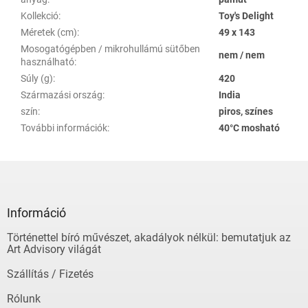
Kollekció
:
Toy's Delight
Méretek (cm)
:
49 x 143
Mosogatógépben / mikrohullámú sütőben
nem / nem
használható
:
Súly (g)
:
420
Származási ország
:
India
szín
:
piros, színes
További információk
:
40°C mosható
L
á
b
l
Információ
é
Történettel bíró művészet, akadályok nélkül: bemutatjuk az
c
Art Advisory világát
Szállítás / Fizetés
Rólunk