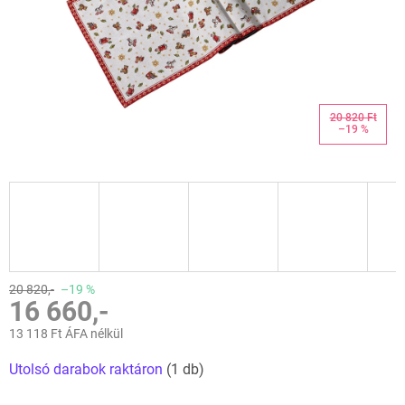
20 820 Ft
–19 %
20 820,-
–19 %
16 660,-
13 118 Ft ÁFA nélkül
Egységár:
Utolsó darabok raktáron
(1 db)