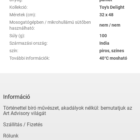
Kollekció
:
Toy's Delight
Méretek (cm)
:
32 x 48
Mosogatógépben / mikrohullámú sütőben
nem / nem
használható
:
Súly (g)
:
100
Származási ország
:
India
szín
:
piros, színes
További információk
:
40°C mosható
L
á
b
l
Információ
é
Történettel bíró művészet, akadályok nélkül: bemutatjuk az
c
Art Advisory világát
Szállítás / Fizetés
Rólunk