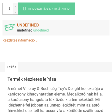
HOZZÁADÁS A KOSÁRHOZ
UNDEFINED
undefined
undefined
Részletes információ
Leírás
Termék részletes leírása
A német Villeroy & Boch cég Toy’s Delight kollekciója a
karácsony kihagyhatatlan eleme. Megalkotóinak hála,
a karácsony hangulata tükröződik a termékekből. Mi
idézhetné fel jobban az ünnep légkörét, mint az apró
fényekkel díszített karácsonyfa a körülötte szállingózó