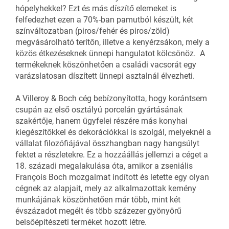
hópelyhekkel? Ezt és más díszítő elemeket is
felfedezhet ezen a 70%-ban pamutból készült, két
színváltozatban (piros/fehér és piros/zöld)
megvásárolható terítőn, illetve a kenyérzsákon, mely a
közös étkezéseknek ünnepi hangulatot kölcsönöz. A
termékeknek köszönhetően a családi vacsorát egy
varázslatosan díszített ünnepi asztalnál élvezheti.
A Villeroy & Boch cég bebízonyította, hogy korántsem
csupán az első osztályú porcelán gyártásának
szakértője, hanem ügyfelei részére más konyhai
kiegészítőkkel és dekorációkkal is szolgál, melyeknél a
vállalat filozófiájával összhangban nagy hangsúlyt
fektet a részletekre. Ez a hozzáállás jellemzi a céget a
18. századi megalakulása óta, amikor a zseniális
François Boch mozgalmat indított és letette egy olyan
cégnek az alapjait, mely az alkalmazottak kemény
munkájának köszönhetően már több, mint két
évszázadot megélt és több százezer gyönyörű
belsőépítészeti terméket hozott létre.