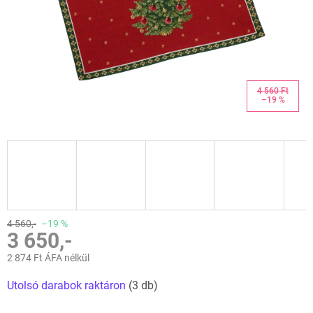
4 560 Ft
–19 %
4 560,-
–19 %
3 650,-
2 874 Ft ÁFA nélkül
Egységár:
Utolsó darabok raktáron
(3 db)