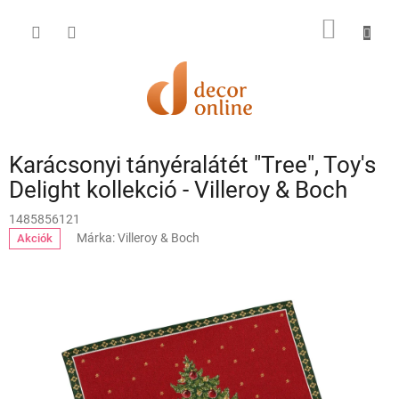
Ugrás
a
KOSÁR
fő
tartalomhoz
Karácsonyi tányéralátét "Tree", Toy's
Delight kollekció - Villeroy & Boch
1485856121
Márka:
Villeroy & Boch
Akciók