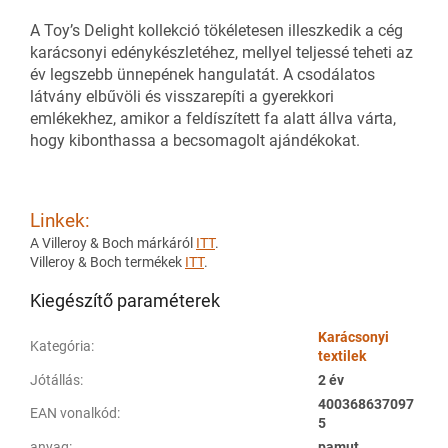
A Toy’s Delight kollekció tökéletesen illeszkedik a cég
karácsonyi edénykészletéhez, mellyel teljessé teheti az
év legszebb ünnepének hangulatát. A csodálatos
látvány elbűvöli és visszarepíti a gyerekkori
emlékekhez, amikor a feldíszített fa alatt állva várta,
hogy kibonthassa a becsomagolt ajándékokat.
Linkek:
A Villeroy & Boch márkáról
ITT
.
Villeroy & Boch termékek
ITT
.
Kiegészítő paraméterek
Karácsonyi
Kategória
:
textilek
Jótállás
:
2 év
400368637097
EAN vonalkód
:
5
anyag
:
pamut