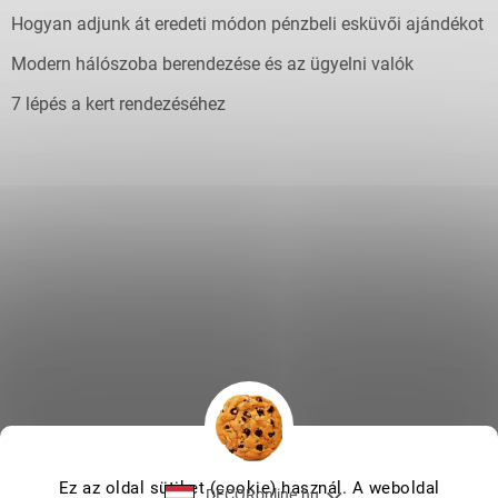
Hogyan adjunk át eredeti módon pénzbeli esküvői ajándékot
Modern hálószoba berendezése és az ügyelni valók
7 lépés a kert rendezéséhez
Ez az oldal sütiket (cookie) használ. A weboldal
DECORonline.hu