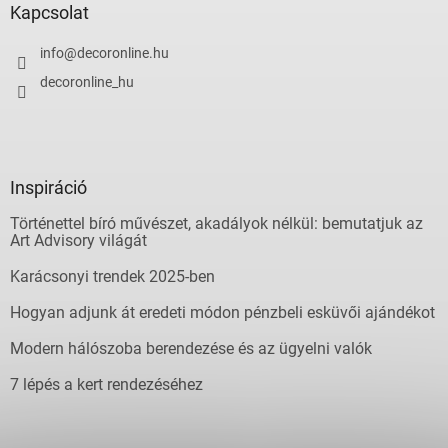
Kapcsolat
info
@
decoronline.hu
decoronline_hu
Inspiráció
Történettel bíró művészet, akadályok nélkül: bemutatjuk az
Art Advisory világát
Karácsonyi trendek 2025-ben
Hogyan adjunk át eredeti módon pénzbeli esküvői ajándékot
Modern hálószoba berendezése és az ügyelni valók
7 lépés a kert rendezéséhez