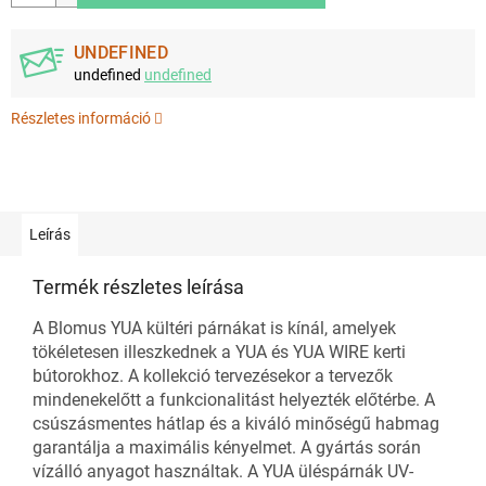
UNDEFINED
undefined
undefined
Részletes információ
Leírás
Termék részletes leírása
A Blomus YUA kültéri párnákat is kínál, amelyek
tökéletesen illeszkednek a YUA és YUA WIRE kerti
bútorokhoz. A kollekció tervezésekor a tervezők
mindenekelőtt a funkcionalitást helyezték előtérbe. A
csúszásmentes hátlap és a kiváló minőségű habmag
garantálja a maximális kényelmet. A gyártás során
vízálló anyagot használtak. A YUA üléspárnák UV-