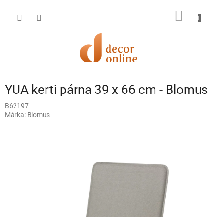
Ugrás
a
KOSÁR
fő
tartalomhoz
YUA kerti párna 39 x 66 cm - Blomus
B62197
Márka:
Blomus