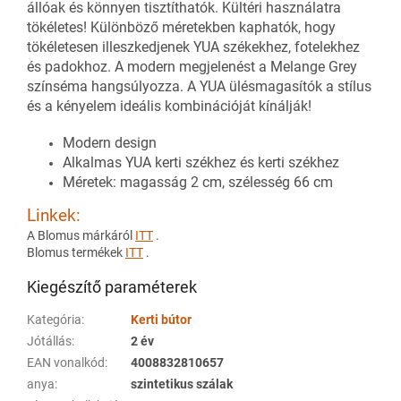
állóak és könnyen tisztíthatók. Kültéri használatra
tökéletes! Különböző méretekben kaphatók, hogy
tökéletesen illeszkedjenek YUA székekhez, fotelekhez
és padokhoz. A modern megjelenést a Melange Grey
színséma hangsúlyozza. A YUA ülésmagasítók a stílus
és a kényelem ideális kombinációját kínálják!
Modern design
Alkalmas YUA kerti székhez és kerti székhez
Méretek: magasság 2 cm, szélesség 66 cm
Linkek:
A Blomus márkáról
ITT
.
Blomus termékek
ITT
.
Kiegészítő paraméterek
Kategória
:
Kerti bútor
Jótállás
:
2 év
EAN vonalkód
:
4008832810657
anya
:
szintetikus szálak